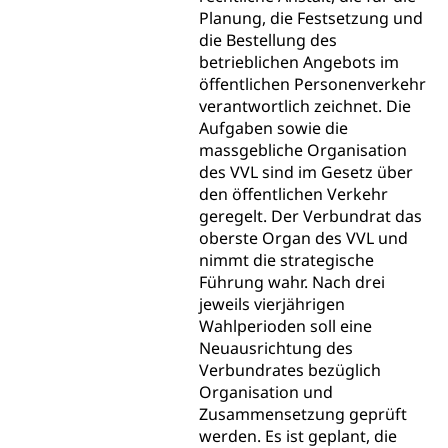
Berufsmaturität
Kantonale Sportcamps
Stipendien und Darlehen
Planung, die Festsetzung und
Studienwahl- und Studienbearatung
Zentrum für Brückenangebote
die Bestellung des
Primarschule
Studienbeihilfe, Stipendien, Ausbildungsdarlehen
betrieblichen Angebots im
Fachklasse Grafik
Sekundarschule
öffentlichen Personenverkehr
Stipendien Universität Luzern unilu
Universität
Gesundheitsmittelschule
verantwortlich zeichnet. Die
Schulpflicht
Finanzielle Unterstützung für Ausbildung
Technische Hochschule, Studium,
Aufgaben sowie die
Informatikmittelschule
Hochschulstudium, Universitätsstudium,
Pflege HF oder Studium Pflege FH
massgebliche Organisation
Kindergarten & Basisstufe
universitäre Ausbildung, akademische Ausbildung,
Wirtschaftsmittelschule
des VVL sind im Gesetz über
Fachstelle Stipendien (beruf.lu.ch)
Hochschulbildung, Hochschule, universitäre
Förderangebote
den öffentlichen Verkehr
FMS und Vollzeitschulen mit BM
Hochschule, Bachelor, Master, Doktorat,
Studienbeiträge Höhere Berufsbildung
geregelt. Der Verbundrat das
Sonderschulung
Weiterbildung, Forschung, Entwicklung,
oberste Organ des VVL und
Dienstleistungen, Hochschule Luzern,
Finanzielle Unterstützung Pädagogische
Musikschulen
nimmt die strategische
Fachhochschule Zentralschweiz, HSLU,
Hochschule PHLU
Pädagogische Hochschule Luzern, PH Luzern, UniLU,
Führung wahr.
Nach drei
Schulferien
swissuniversities (Dachorganisation der Schweizer
jeweils vierjährigen
Stipendien Hochschule Luzern hslu
Hochschulen)
Früherziehung
Wahlperioden soll eine
Neuausrichtung des
Schuldienste
swissuniversities
Vorschule
Verbundrates bezüglich
Betreuungsangebote
Organisation und
Universität Luzern
Kindergarten, Kinderkrippe, Krippe, Kinderhort,
Kindertagesstätte, Spielgruppe, Tagesmutter,
Zusammensetzung geprüft
Schulliste
Fachstelle Hochschulbildung
Freiwilliges Kindergarten Jahr
werden. Es ist geplant, die