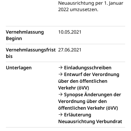
Heilpädagogische Schulen
Neuausrichtung per 1. Januar
Kinderbetreuung
2022 umzusetzen.
Freiwilliger Schulsport
Freiwilliges Kindergarten Jahr
Gesundheit und Soziales
Frühe Sprachförderung
Vernehmlassung
10.05.2021
Konsumentenschutz
Kindergarten & Basisstufe
Beginn
Konsumentenrechte, Produktsicherheit,
Frühe Förderung
Vernehmlassungsfrist
27.06.2021
Preisüberwachung, Preisüberwacher,
Konsumentenorganisation, parallele Einfuhr,
bis
regionale Erschöpfung, nationale Erschöpfung,
internationale Erschöpfung, Preisabsprache, Kartell,
Unterlagen
Einladungsschreiben
Cassis-deDijon-Prinzip
Entwurf der Verordnung
über den öffentlichen
Lebensmittelkontrolle und
Krankenversicherung
Verkehr (öVV)
Verbraucherschutz
Synopse Änderungen der
Unfallversicherung, Berufsunfallversicherung,
Krankheit, Unfall, Prämienverbilligung,
Verordnung über den
Krankenkasse
öffentlichen Verkehr (öVV)
Erläuterung
Krankenversicherung (WAS Luzern)
Lebensmittelsicherheit
Neuausrichtung Verbundrat
Prämienverbilligung (WAS Luzern)
sichere Lebensmittel, Lebensmittelkontrolle,