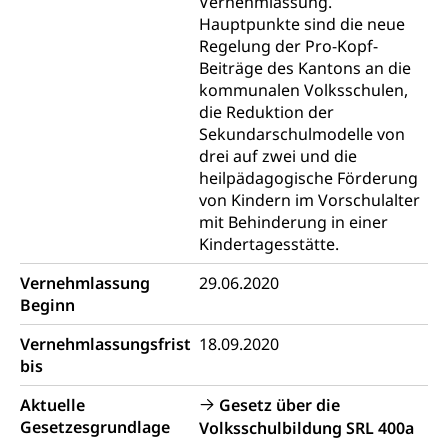
Vernehmlassung.
Dienstleistungen, Hochschule Luzern,
Finanzielle Unterstützung Pädagogische
Hauptpunkte sind die neue
Musikschulen
Fachhochschule Zentralschweiz, HSLU,
Hochschule PHLU
Regelung der Pro-Kopf-
Pädagogische Hochschule Luzern, PH Luzern, UniLU,
Schulferien
Beiträge des Kantons an die
swissuniversities (Dachorganisation der Schweizer
Stipendien Hochschule Luzern hslu
kommunalen Volksschulen,
Hochschulen)
Früherziehung
die Reduktion der
Schuldienste
swissuniversities
Vorschule
Sekundarschulmodelle von
drei auf zwei und die
Betreuungsangebote
Universität Luzern
Kindergarten, Kinderkrippe, Krippe, Kinderhort,
heilpädagogische Förderung
Kindertagesstätte, Spielgruppe, Tagesmutter,
Schulliste
Fachstelle Hochschulbildung
von Kindern im Vorschulalter
Freiwilliges Kindergarten Jahr
mit Behinderung in einer
Heilpädagogische Schulen
Kindertagesstätte.
Kinderbetreuung
Freiwilliger Schulsport
Freiwilliges Kindergarten Jahr
Vernehmlassung
29.06.2020
Gesundheit und Soziales
Beginn
Frühe Sprachförderung
Konsumentenschutz
Vernehmlassungsfrist
18.09.2020
Kindergarten & Basisstufe
bis
Konsumentenrechte, Produktsicherheit,
Frühe Förderung
Preisüberwachung, Preisüberwacher,
Aktuelle
Gesetz über die
Konsumentenorganisation, parallele Einfuhr,
Gesetzesgrundlage
Volksschulbildung SRL 400a
regionale Erschöpfung, nationale Erschöpfung,