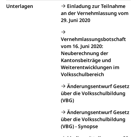
internationale Erschöpfung, Preisabsprache, Kartell,
Unterlagen
Einladung zur Teilnahme
Cassis-deDijon-Prinzip
an der Vernehmlassung vom
Lebensmittelkontrolle und
Krankenversicherung
29. Juni 2020
Verbraucherschutz
Unfallversicherung, Berufsunfallversicherung,
Krankheit, Unfall, Prämienverbilligung,
Vernehmlassungsbotschaft
Krankenkasse
vom 16. Juni 2020:
Neuberechnung der
Krankenversicherung (WAS Luzern)
Lebensmittelsicherheit
Kantonsbeiträge und
Prämienverbilligung (WAS Luzern)
sichere Lebensmittel, Lebensmittelkontrolle,
Weiterentwicklungen im
Lebensmittelhygiene, Produktesicherheit
Volksschulbereich
Obligatorische Krankenversicherung (WAS
Luzern)
Trinkwasser
Prävention
Änderungsentwurf Gesetz
Kranken- und Unfallversicherung
über die Volksschulbildung
Lebensmittel
Gesundheitsvorsorge, Wellness, Unfallverhütung,
Suchtprävention, Alkoholprävention,
(VBG)
Tabakprävention, Primärprävention,
Sekundärprävention, Tertiärprävention
Änderungsentwurf Gesetz
über die Volksschulbildung
Darmkrebsvorsorge
Soziale Sicherheit
(VBG) - Synopse
Kantonales Tabakpräventionsprogramm
Sozialversicherungen, Sozialpolitik,