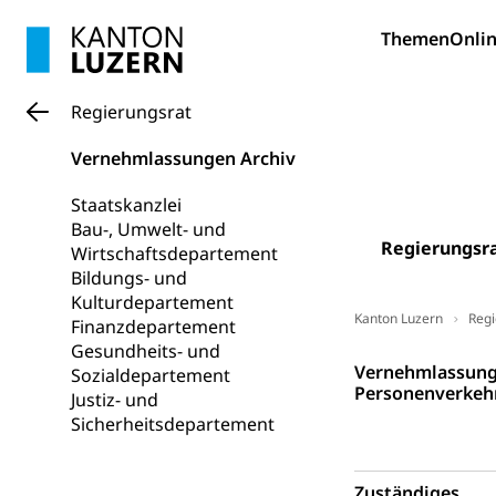
Bildung und Fo
Themen
Onlin
Wissenschaft
Forschungsförde
Regierungsrat
Pilotprojekt
Erwachsenenb
Vernehmlassungen Archiv
Umschulung, zwe
Grundkompetenze
Staatskanzlei
Bau-, Umwelt- und
Erwachsene
Berufliche Gr
Regierungsr
Wirtschaftsdepartement
Bildungs- und
Fachperson B
Lehre, Berufsfac
Kulturdepartement
Allgemeinbil
Kanton Luzern
Regi
Finanzdepartement
Gesundheits- und
Schulen und 
Hochschule F
Bildung & Be
Regierungsrat
Vernehmlassungs
Sozialdepartement
Fremdsprache
Studium, Hochsc
Personenverkehr 
Berufsabschl
Justiz- und
Sicherheitsdepartement
Information
Campus Hor
Mittelschulen
Berufslehre (
Pädagogische
Gymnasium, Hand
Zuständiges
Informatikmitte