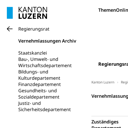
Umschulung, zwe
Grundkompetenze
Themen
Onlin
Erwachsene
Berufliche Gr
Fachperson B
Lehre, Berufsfac
Regierungsrat
Allgemeinbil
Vernehmlassungen Archiv
Schulen und 
Hochschule F
Bildung & Be
Staatskanzlei
Fremdsprache
Studium, Hochsc
Berufsabschl
Bau-, Umwelt- und
Regierungsr
Information
Wirtschaftsdepartement
Campus Hor
Mittelschulen
Bildungs- und
Berufslehre (
Pädagogische
Kulturdepartement
Gymnasium, Hand
Kanton Luzern
Regi
Informatikmitte
Finanzdepartement
Berufsmaturi
und Vollzeitsch
Gesundheits- und
Regierungsrat
Vernehmlassung 
Sozialdepartement
Berufsbildung
Obligatorische
Justiz- und
Sicherheitsdepartement
Fach- & Wirt
Schulpflicht, S
Psychomotorik, 
Gymnasien & 
Zuständiges