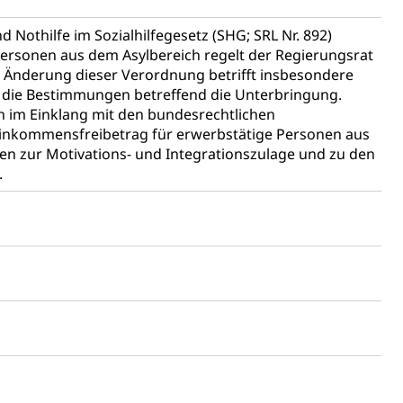
t
Kindergarten & Basisstufe
Förderangebote
lschule
FMS und Vollzeitschulen mit BM
ldienste
Betreuungsangebote
Schulliste
d Nothilfe im Sozialhilfegesetz (SHG; SRL Nr. 892)
 Personen aus dem Asylbereich regelt der Regierungsrat
usbildung Pflege HF oder Studium Pflege FH
e Änderung dieser Verordnung betrifft insbesondere
ie die Bestimmungen betreffend die Unterbringung.
ldung
itäre Ausbildung, akademische Ausbildung,
ch im Einklang mit den bundesrechtlichen
t, Weiterbildung, Forschung, Entwicklung, Dienstleistungen,
en Hochschule Luzern hslu
 Einkommensfreibetrag für erwerbstätige Personen aus
e Luzern, PH Luzern, UniLU, swissuniversities
n zur Motivations- und Integrationszulage und zu den
.
gesmutter, Freiwilliges Kindergarten Jahr
erung
Kindergarten & Basisstufe
mentenorganisation, parallele Einfuhr, regionale
artell, Cassis-deDijon-Prinzip