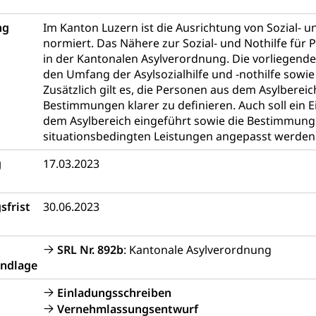
portcamps
Primarschule
Sekundarschule
Schulpflich
d Darlehen
mittelschule
Informatikmittelschule
Wirtschaftsmitte
ung
Musikschulen
Schulferien
Früherziehung
Schu
, Stipendien, Ausbildungsdarlehen
ng
Im Kanton Luzern ist die Ausrichtung von Sozial- un
normiert. Das Nähere zur Sozial- und Nothilfe für
sche Schulen
Freiwilliger Schulsport
niversität Luzern unilu
Finanzielle Unterstützung für A
in der Kantonalen Asylverordnung. Die vorliegend
den Umfang der Asylsozialhilfe und -nothilfe sow
ipendien (beruf.lu.ch)
Studienbeiträge Höhere Berufsbi
schule, Studium, Hochschulstudium, Universitätsstudium, univers
Zusätzlich gilt es, die Personen aus dem Asylberei
, Hochschule, universitäre Hochschule, Bachelor, Master, Doktora
Unterstützung Pädagogische Hochschule PHLU
Stipendi
Bestimmungen klarer zu definieren. Auch soll ein
rn, Fachhochschule Zentralschweiz, HSLU, Pädagogische Hochschul
on der Schweizer Hochschulen)
dem Asylbereich eingeführt sowie die Bestimmunge
situationsbedingten Leistungen angepasst werden
ities
Universität Luzern
Fachstelle Hochschulbildung
g
17.03.2023
nderkrippe, Krippe, Kinderhort, Kindertagesstätte, Spielgruppe, Ta
uung
Freiwilliges Kindergarten Jahr
Frühe Sprachförd
sfrist
30.06.2023
rung
Soziales
SRL Nr. 892b
: Kantonale Asylverordnung
ndlage
schutz
te, Produktsicherheit, Preisüberwachung, Preisüberwacher, Konsu
Einladungsschreiben
ionale Erschöpfung, internationale Erschöpfung, Preisabsprache, K
Vernehmlassungsentwurf