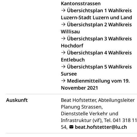
Kantonsstrassen
Schuldienste
swissuniversities
Vorschule
Übersichtsplan 1 Wahlkreis
Betreuungsangebote
Universität Luzern
Kindergarten, Kinderkrippe, Krippe, Kinderhort,
Luzern-Stadt Luzern und Land
Kindertagesstätte, Spielgruppe, Tagesmutter,
Übersichstplan 2 Wahlkreis
Schulliste
Fachstelle Hochschulbildung
Freiwilliges Kindergarten Jahr
Willisau
Heilpädagogische Schulen
Übersichtsplan 3 Wahlkreis
Kinderbetreuung
Hochdorf
Freiwilliger Schulsport
Freiwilliges Kindergarten Jahr
Übersichtsplan 4 Wahlkreis
Gesundheit und Soziales
Entlebuch
Frühe Sprachförderung
Übersichtsplan 5 Wahlkreis
Konsumentenschutz
Kindergarten & Basisstufe
Sursee
Konsumentenrechte, Produktsicherheit,
Medienmitteilung vom 19.
Frühe Förderung
Preisüberwachung, Preisüberwacher,
November 2021
Konsumentenorganisation, parallele Einfuhr,
regionale Erschöpfung, nationale Erschöpfung,
Auskunft
Beat Hofstetter, Abteilungsleiter
internationale Erschöpfung, Preisabsprache, Kartell,
Planung Strassen,
Cassis-deDijon-Prinzip
Dienststelle Verkehr und
Infrastruktur (vif), Tel. 041 318 1
Lebensmittelkontrolle und
Krankenversicherung
54,
beat.hofstetter@lu.ch
Verbraucherschutz
Unfallversicherung, Berufsunfallversicherung,