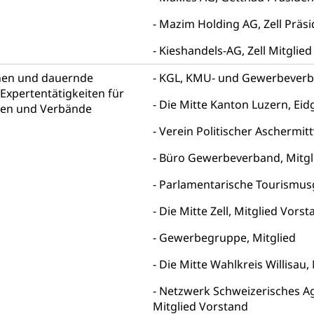
euer, Verkehrssteuer, Erbschaftssteuer, Schenkungssteuer, Gewinn
Mazim Holding AG, Zell Präs
ststelle)
n
Kieshandels-AG, Zell Mitglie
ittlungsstelle, Schlichtungsstelle, Vermittlung, Schlichtung, Mediat
nen und dauernde
KGL, KMU- und Gewerbeverba
Expertentätigkeiten für
Beschwerden (Volksschulen)
Beschwerde Strassenverk
Die Mitte Kanton Luzern, Eid
pen und Verbände
stelle SEG
, Fremdenfeindlichkeit, Gleichberechtigung
Verein Politischer Aschermit
Schutz vor Diskriminierung (fabia)
Schutz vor Diskrimin
und Strafverfahren
Büro Gewerbeverband, Mitgl
frechtspflege, Gerichtsverfahren, Strafregistereintrag, Strafregiste
Parlamentarische Tourismusg
en Staatsanwaltschaft
Strafregisterauszug bestellen (EJ
t
Die Mitte Zell, Mitglied Vorst
ormund, Mündel, Vormundschaftsbehörde, Kindesschutz, Jugend
Gewerbegruppe, Mitglied
 Erwachsenenschutz KESB
Kindes- und Erwachsenenschu
Die Mitte Wahlkreis Willisau,
uen
Netzwerk Schweizerisches Ag
Mitglied Vorstand