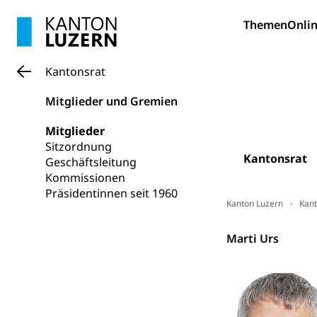
Reisepass, Ident
Themen
Onlin
Jagdausweis,
Einbürgerung
Reisepass, Id
Nationalität, St
Kantonsrat
Einbürgerungsv
Mitglieder und Gremien
Einbürgerun
Geburt
Geburtsurkunde,
Mitglieder
Sitzordnung
Familienzula
Kantonsrat
Kinder und Ju
Geschäftsleitung
Kommissionen
Mündigkeit, Kin
Präsidentinnen seit 1960
Kanton Luzern
Kant
Kinder- und 
Pflege / Pfleg
Kantonsrat
Hauspflege, spit
Marti Urs
Betreuende 
Religion
Kirche, Gottesdi