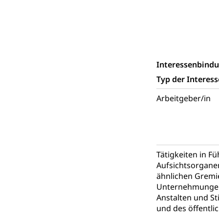
Katastrophenschu
Kantonaler 
Polizei
Ordnungskräfte,
Polizei
Interessenbind
Versorgung
Typ der Interes
Vorratshaltung, 
Arbeitgeber/in
Wasserverso
Waffen
Waffenerwerbssc
Waffen, Spre
Zivildienst
Tätigkeiten in F
Militärdienst
Aufsichtsorgane
ähnlichen Gremi
Bundesamt fü
Zivilschutz
Unternehmungen
Schutzdienstpfl
Anstalten und St
und des öffentli
Zivilschutz