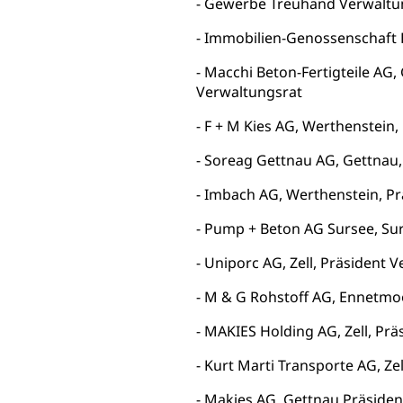
Gewerbe Treuhand Verwaltu
Immobilien-Genossenschaft 
Macchi Beton-Fertigteile AG,
g von Frau und Mann
Verwaltungsrat
, Gleichstellungsbüro, Mobbing
F + M Kies AG, Werthenstein,
ng aller Geschlechter und Lebensformen
Gleichstellung
Soreag Gettnau AG, Gettnau,
behörde Gleichstellung
rechtspflege, Gerichtsverfahren
Imbach AG, Werthenstein, Pr
hte: Aufgaben und Verfahren
Kosten im Zivilprozess
nd Konkurs
Pump + Beton AG Sursee, Sur
den, Zahlungsunfähigkeit, Pfändung
Uniporc AG, Zell, Präsident 
ezi.lu.ch)
Betreibungsämter
Betreibungsverfahren
M & G Rohstoff AG, Ennetmoo
 Stimm- und Wahlrecht, Stimmrecht, Abstimmungen, Wahlen, politi
MAKIES Holding AG, Zell, Prä
uern
Kurt Marti Transporte AG, Zel
, Einkommenssteuer, Kopfsteuer, Personalsteuer, Haushaltssteuer,
nsteuer, Liegenschaftssteuer, Handänderungssteuer, Grundsteuer
Makies AG, Gettnau Präsiden