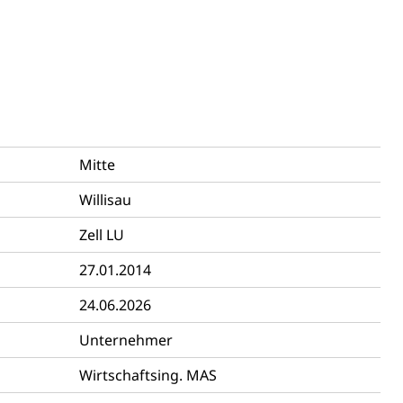
tanlagen
erung
Jugend+Sport
Freiwilliger Schulsport
, Jagd, Fischerei, Viehzucht
ere
Halten von Wildtieren
Haltung Heimtiere
Mitte
, Zivilstandsamt, Erben, Erbenliste
Willisau
Zell LU
27.01.2014
24.06.2026
tverweigerer, Dienstverweigerer, Militärdienstverweigerung,
Unternehmer
Wirtschaftsing. MAS
n)