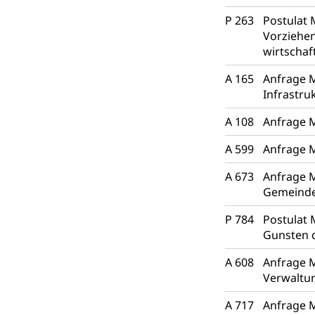
P 263
Postulat 
Vorziehen
wirtschaf
A 165
Anfrage M
Infrastru
A 108
Anfrage 
A 599
Anfrage 
A 673
Anfrage 
Gemeind
P 784
Postulat 
Gunsten d
A 608
Anfrage M
Verwaltu
A 717
Anfrage M