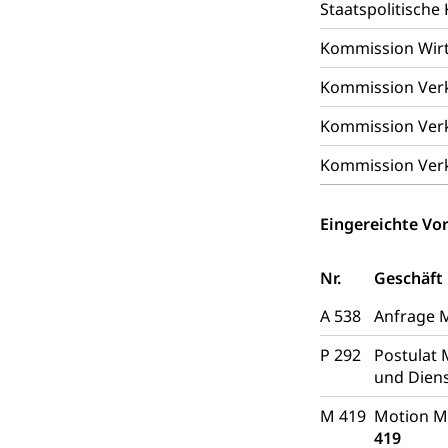
Staatspolitisch
Grundbuch
Luft und Klim
Kommission Wir
Luftreinhaltung
Kommission Ver
Atmosphäre, 
Raumplanung
Kommission Ver
Raumplan, Nutz
Kommission Ver
Raumdatenp
Eingereichte Vor
Nr.
Geschäft
A 538
Anfrage M
P 292
Postulat 
und Diens
M 419
Motion Ma
419