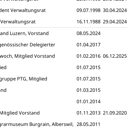
- und Kapitalsteuer
ident Verwaltungsrat
09.07.1998
30.04.2024
d Verwaltungsrat
16.11.1988
29.04.2024
ion
nd Luzern, Vorstand
08.05.2024
ehrsamt
Beschwerdestelle Spitäler
genössischer Delegierter
01.04.2017
twoch, Mitglied Vorstand
01.02.2016
06.12.2025
ierung
ied
01.07.2015
rauszug, Kriminalität
ruppe PTG, Mitglied
01.07.2015
PD)
and
01.03.2015
schutz
01.01.2014
tzbehörden im Kanton Luzern
 Mitglied Vorstand
01.11.2013
21.09.2020
rarmuseum Burgrain, Alberswil,
28.05.2011