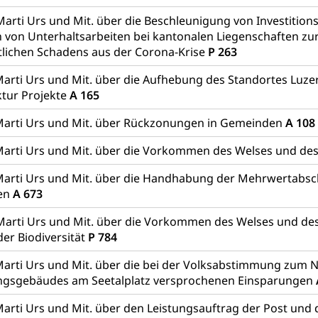
Marti Urs und Mit. über die Beschleunigung von Investition
 von Unterhaltsarbeiten bei kantonalen Liegenschaften zu
tlichen Schadens aus der Corona-Krise
P 263
arti Urs und Mit. über die Aufhebung des Standortes Luze
ktur Projekte
A 165
Marti Urs und Mit. über Rückzonungen in Gemeinden
A 108
Marti Urs und Mit. über die Vorkommen des Welses und de
Marti Urs und Mit. über die Handhabung der Mehrwertabsc
en
A 673
Marti Urs und Mit. über die Vorkommen des Welses und de
er Biodiversität
P 784
arti Urs und Mit. über die bei der Volksabstimmung zum 
ngsgebäudes am Seetalplatz versprochenen Einsparungen
arti Urs und Mit. über den Leistungsauftrag der Post und 