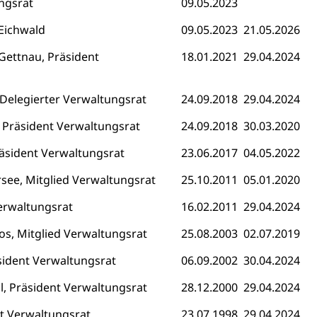
ngsrat
09.05.2023
Eichwald
09.05.2023
21.05.2026
 Gettnau, Präsident
18.01.2021
29.04.2024
 Delegierter Verwaltungsrat
24.09.2018
29.04.2024
 Menschen mit Behinderungen
 Präsident Verwaltungsrat
24.09.2018
30.03.2020
äsident Verwaltungsrat
23.06.2017
04.05.2022
see, Mitglied Verwaltungsrat
25.10.2011
05.01.2020
Verwaltungsrat
16.02.2011
29.04.2024
Konkursämter
s, Mitglied Verwaltungsrat
25.08.2003
02.07.2019
sche Parteien, Grundfreiheiten, Pluralismus
sident Verwaltungsrat
06.09.2002
30.04.2024
l, Präsident Verwaltungsrat
28.12.2000
29.04.2024
 Vermögenssteuer, Verrechnungssteuer, Quellensteuer,
, Kirchensteuer, Gewerbesteuer, Vergnügungssteuer,
t Verwaltungsrat
23.07.1998
29.04.2024