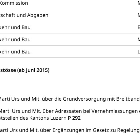
e Kommission
M
Grundbuchplan mit Eigentümerabfrage (Geoportal)
a
tschaft und Abgaben
M
, Luftverschmutzung, Klimaschutz, Klimaveränderung, Treibhausef
kehr und Bau
E
Luft, Klima (Geoportal)
Klima
kehr und Bau
M
ungsplan
kehr und Bau
L
ool
Richtplanung Kanton Luzern (ARE)
Raum und Wirts
stösse (ab Juni 2015)
arti Urs und Mit. über die Grundversorgung mit Breitban
Marti Urs und Mit. über Adressaten bei Vernehmlassunge
tstellen des Kantons Luzern
P 292
rti Urs und Mit. über Ergänzungen im Gesetz zu Regelun