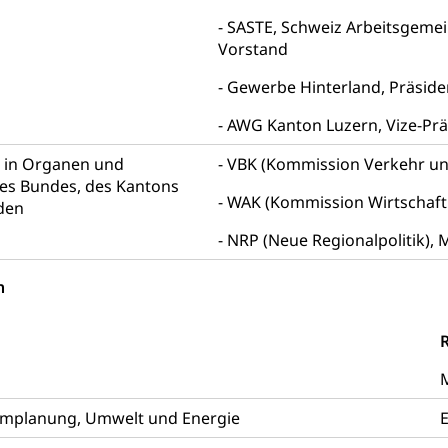
SASTE, Schweiz Arbeitsgemein
g, Kehrichtabfuhr, Müllabfuhr
Vorstand
ntsorgung
Gemeindeverbände für Abfallentsorgung
und Landschaft
Gewerbe Hinterland, Präside
ndschaftsschutz, Gewässerschutz, Naturschutz, Umweltschutz
AWG Kanton Luzern, Vize-Prä
tstelle Landwirtschaft und Wald)
Natur- und Lanschafts
fte
n in Organen und
VBK (Kommission Verkehr un
s Bundes, des Kantons
üll, Schadstoffe, Giftstoffe, Störfall
WAK (Kommission Wirtschaft 
den
e und Gifte (Umweltberatung Luzern)
NRP (Neue Regionalpolitik), 
mmobilie, Grundstück
n
er
Grundeigentümerabfrage
R
ersorgung, Stromversorgung, Energieverbrauch, Stromverbrauch, 
 erneuerbare Energie, Biomasse
M
tellenkonferenz Zentralschweiz
mplanung, Umwelt und Energie
E
ag, Grundbuchamt, Grundeigentum, Grundstück