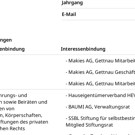
Jahrgang
tz, Katastrophenhilfe, Polizei, Feuerwehr, Gesundheitswesen, tec
E-Mail
Führungsstab
 Sicherheit, öffentliche Ordnung
ungen
senbindung
Interessenbindung
Vorrat
Makies AG, Gettnau Mitarbei
rgung
Makies AG, Gettnau Geschäft
hein, Waffenschein, Waffenbüro, Waffentragen, Selbstverteidigu
Makies AG, Gettnau Mitarbei
ngstoffe und Pyrotechnik
ührungs- und
Hauseigentümerverband HEV,
n sowie Beiräten und
BAUMI AG, Verwaltungsrat
en von
r Zivildienst ZIVI
Erwerbsausfallentschädigung (WAS L
, Körperschaften,
SSBL Stiftung für selbstbest
icht, Schutzraum, Schutzraumbaupflicht
iftungen des privaten
Mitglied Stiftungsrat
chen Rechts