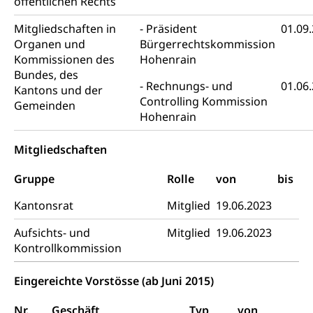
öffentlichen Rechts
IV-Leistungen (WAS Luzern)
Archive und Bibliotheken
Mitgliedschaften in
Präsident
01.09
Bücher, Bundesarchiv, Landesbibliothek
Organen und
Bürgerrechtskommission
Kommissionen des
Hohenrain
Staatsarchiv Luzern
Kulturelle Einrichtungen
Bundes, des
Zentral- und Hochschulbibliothek
Museen, Theater, Bibliotheken
Rechnungs- und
01.06
Kantons und der
Controlling Kommission
Gemeinden
Archiv der Denkmalpflege
Dienststelle Kultur
Kulturförderung
Hohenrain
Kunst & Kultur (Luzern Tourismus)
Kulturpolitik, Sprachförderung, Denkmalpflege,
Mitgliedschaften
kulturelles Angebot, Kulturerbe, kulturelles Erbe,
Nachwuchsförderung, Vermittlung, Selektive
Gruppe
Förderung, Kulturausschreibungen, Kulturpreis,
Rolle
von
bis
Werkbeitrag, Produktionsbeitrag, Recherche,
Kantonsrat
Bildende Kunst, Angewandte Kunst, Theater/Tanz,
Mitglied
19.06.2023
Musik, Entwicklung, Programmbeiträge,
Filmförderung, Regionale Förderfonds,
Aufsichts- und
Mitglied
19.06.2023
Werkankäufe, Kunstankäufe, Kunst und Bau, Schule
Kontrollkommission
und Kultur, Kulturgesuche, Kulturvermittlung
Eingereichte Vorstösse (ab Juni 2015)
Kulturförderung und Vermittlung
Nr.
Geschäft
Typ
von
Angebote für Schulklassen