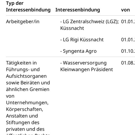
Typ der
Drogen (Polizei)
Gesundheitsversorgung, Spital, Pflegeinitiative,
Arbeitslosenversicherung (WAS Luzern)
Interessenbindung
Interessenbindung
von
Ambulant vor stationär, AVOS, Patientendossier
Sucht
Invalidenversicherung (WAS Luzern)
Arbeitgeber/in
LG Zentralschweiz (LGZ);
01.01
Gesundheitsversorgung
AHV / IV
Soziale Sicherheit
Küssnacht
Altersrente, Invalidenrente, Witwenrente,
LG Rigi Küssnacht
01.01
Sozialversicherung, Vorsorgeeinrichtung,
Pensionskasse, erste Säule, zweite Säule, dritte
Syngenta Agro
01.10
Säule, Hilflosenentschädigung,
Ergänzungsleistungen, Altersvorsorge,
Tätigkeiten in
Wasserversorgung
01.08
Todesfallversicherung
Führungs- und
Kleinwangen Präsident
Hilfslosenentschädigung (WAS Luzern)
Aufsichtsorganen
Behinderung
sowie Beiräten und
AHV-Hinterlassenenrente (WAS Luzern)
Körperbehinderung, körperliche Behinderung,
ähnlichen Gremien
geistige Behinderung, psychische Behinderung,
von
AHV-Beiträge (WAS Luzern)
Erwerbsunfähigkeit, Behinderte
Unternehmungen,
Informationsstelle AHV/IV
Körperschaften,
Inklusion im Sport
Anstalten und
Ergänzungsleistungen (EL) (WAS Luzern)
Menschen mit Behinderungen
Stiftungen des
Kultur und Medien
AHV-Altersrente (WAS Luzern)
privaten und des