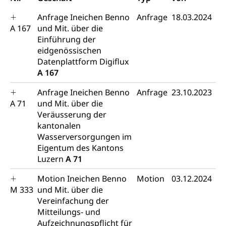
Mobilität
Zentralschweizer Filmförderung
Anfrage Ineichen Benno
Anfrage
18.03.2024
A 167
Schiene und öffentlicher Verkehr
und Mit. über die
Einführung der
Schienenverkehr, Zugverkehr, Bahnverkehr,
eidgenössischen
Transportmittel, öffentlicher Verkehr
Datenplattform Digiflux
A 167
Verkehrsverbund Luzern VVL
Schifffahrt
Anfrage Ineichen Benno
Anfrage
23.10.2023
Öffentlicher Verkehr Luzern Mobil
Schiffsverkehr, Binnenschifffahrt, Seeschifffahrt,
A 71
Flussschifffahrt
und Mit. über die
Veräusserung der
Schifffahrt (Strassenverkehrsamt)
Strasse
kantonalen
Wasserversorgungen im
Autoverkehr, Lastwagenverkehr, Schwerverkehr,
Eigentum des Kantons
leistungsabhängige Schwerverkehrsabgabe,
Luzern
A 71
Langsamverkehr, Transportmittel, Auto, Motorrad,
Individualverkehr
Motion Ineichen Benno
Motion
03.12.2024
M 333
und Mit. über die
zentras (Betrieb und Unterhalt LU, OW, NW,
Vereinfachung der
ZG)
Mitteilungs- und
Persönliches
Strassenverkehrsamt
Aufzeichnungspflicht für