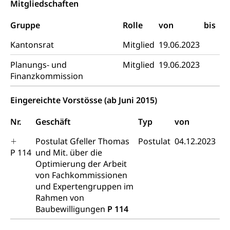
Arzneimittelabhängigkeit, Suchtkrankheit,
Mitgliedschaften
Existenzsicherung - Sozialhilfe
Drogenabhängige, Drogensüchtige,
Betäubungsmittel, Suchtmittel, Psychopharmaka
Gruppe
Rolle
von
bis
Soziales und Gesellschaft (Dienststelle)
Fachstelle Sucht Region Luzern
Gesundheitsversorgung
Kantonsrat
Mitglied
19.06.2023
Opferhilfe
Drogen (Polizei)
Gesundheitsversorgung, Spital, Pflegeinitiative,
Arbeitslosenversicherung (WAS Luzern)
Planungs- und
Mitglied
19.06.2023
Ambulant vor stationär, AVOS, Patientendossier
Finanzkommission
Sucht
Invalidenversicherung (WAS Luzern)
Gesundheitsversorgung
AHV / IV
Soziale Sicherheit
Eingereichte Vorstösse (ab Juni 2015)
Altersrente, Invalidenrente, Witwenrente,
Sozialversicherung, Vorsorgeeinrichtung,
Nr.
Geschäft
Typ
von
Pensionskasse, erste Säule, zweite Säule, dritte
Säule, Hilflosenentschädigung,
Postulat Gfeller Thomas
Postulat
04.12.2023
Ergänzungsleistungen, Altersvorsorge,
P 114
und Mit. über die
Todesfallversicherung
Optimierung der Arbeit
von Fachkommissionen
Hilfslosenentschädigung (WAS Luzern)
Behinderung
und Expertengruppen im
Rahmen von
AHV-Hinterlassenenrente (WAS Luzern)
Körperbehinderung, körperliche Behinderung,
geistige Behinderung, psychische Behinderung,
Baubewilligungen
P 114
AHV-Beiträge (WAS Luzern)
Erwerbsunfähigkeit, Behinderte