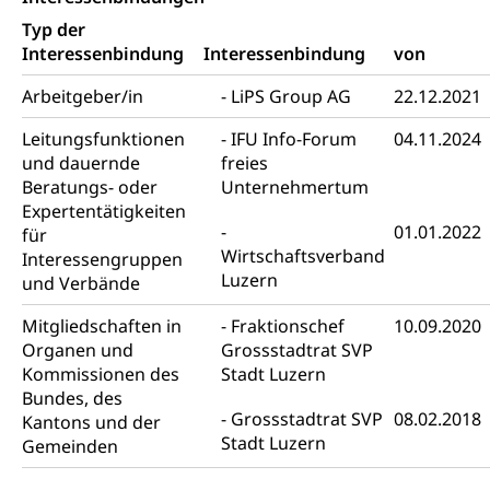
Typ der
Prämienverbilligung (WAS Luzern)
sichere Lebensmittel, Lebensmittelkontrolle,
Interessenbindung
Interessenbindung
von
Lebensmittelhygiene, Produktesicherheit
Obligatorische Krankenversicherung (WAS
Luzern)
Arbeitgeber/in
LiPS Group AG
22.12.2021
Trinkwasser
Prävention
Kranken- und Unfallversicherung
Lebensmittel
Leitungsfunktionen
IFU Info-Forum
04.11.2024
Gesundheitsvorsorge, Wellness, Unfallverhütung,
Suchtprävention, Alkoholprävention,
und dauernde
freies
Tabakprävention, Primärprävention,
Beratungs- oder
Unternehmertum
Sekundärprävention, Tertiärprävention
Expertentätigkeiten
01.01.2022
für
Darmkrebsvorsorge
Soziale Sicherheit
Wirtschaftsverband
Interessengruppen
Luzern
und Verbände
Kantonales Tabakpräventionsprogramm
Sozialversicherungen, Sozialpolitik,
Arbeitslosenversicherung,
Gesundheitsförderung
Mitgliedschaften in
Fraktionschef
10.09.2020
Mutterschaftsversicherung, Krankenversicherung,
Unfallversicherung, Invalidenversicherung,
Organen und
Grossstadtrat SVP
Prävention (Polizei)
Sozialhilfe
Kommissionen des
Stadt Luzern
Suchtprävention
Bundes, des
Kranken- und Unfallversicherung
Sucht und Drogen
Grossstadtrat SVP
08.02.2018
Kantons und der
Gesundheitsversorgung
(gruezi.lu.ch)
Stadt Luzern
Gemeinden
Drogenabhängigkeit, Drogensucht,
Medikamentenabhängigkeit,
Krankenversicherung (WAS Luzern)