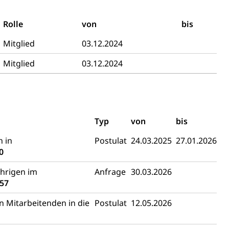
sabgabe, Langsamverkehr, Transportmittel, Auto, Motorrad,
Rolle
von
bis
t
Verkehr und Infrastruktur vif
Kantonsstrassen
Mitglied
03.12.2024
Mitglied
03.12.2024
Typ
von
bis
n in
Postulat
24.03.2025
27.01.2026
ewalt, elterliche Sorge
0
ährigen im
Anfrage
30.03.2026
757
n Mitarbeitenden in die
Postulat
12.05.2026