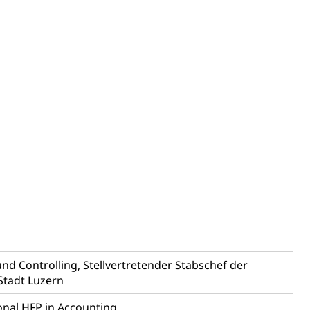
ientendossier
Pensionskasse, erste Säule, zweite Säule, dritte Säule,
rung
S Luzern)
AHV-Beiträge (WAS Luzern)
AHV-Altersrente (WAS Luzern)
Behinderung, Erwerbsunfähigkeit, Behinderte
und Controlling, Stellvertretender Stabschef der
Stadt Luzern
Denkmalpflege
onal HFP in Accounting