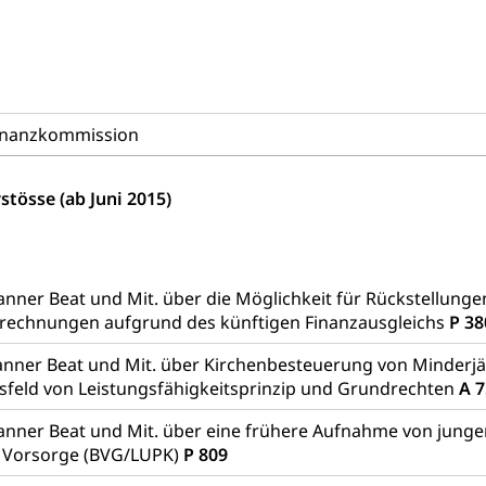
stwagenverkehr, Schwerverkehr, leistungsabhängige Schwerverkehr
r
rieb und Unterhalt LU, OW, NW, ZG)
Strassenverkehrsam
inanzkommission
stösse (ab Juni 2015)
he, Partnerschaft, Tod, Zivilstandsamt, Zivilstandsregiste
esen
anner Beat und Mit. über die Möglichkeit für Rückstellunge
ptiveltern, Adoptionsvermittlung, Adoptionsverfahren, elterliche G
echnungen aufgrund des künftigen Finanzausgleichs
P 38
willigungen
anner Beat und Mit. über Kirchenbesteuerung von Minderj
ewilligung, Aufenthalt, Niederlassung, Wohnsitz
feld von Leistungsfähigkeitsprinzip und Grundrechten
A 
ation
anner Beat und Mit. über eine frühere Aufnahme von junge
 Bescheinigungen
e Vorsorge (BVG/LUPK)
P 809
itätskarte, Visum, Geburtsurkunde