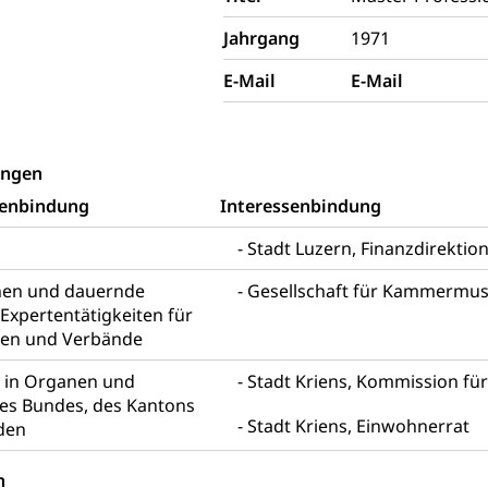
, Bibliotheken
Jahrgang
1971
Kultur
Kunst & Kultur (Luzern Tourismus)
ng
E-Mail
E-Mail
prachförderung, Denkmalpflege, kulturelles Angebot, Kulturerbe, k
urausschreibungen, Kulturpreis, Werkbeitrag, Produktionsbeitrag
usik, Entwicklung, Programmbeiträge, Filmförderung, Regionale F
r, Kulturgesuche, Kulturvermittlung
ungen
ung und Vermittlung
Angebote für Schulklassen
Zentr
senbindung
Interessenbindung
Stadt Luzern, Finanzdirektio
nen und dauernde
Gesellschaft für Kammermusi
fentlicher Verkehr
Expertentätigkeiten für
 Zugverkehr, Bahnverkehr, Transportmittel, öffentlicher Verkehr
pen und Verbände
n in Organen und
bund Luzern VVL
Öffentlicher Verkehr Luzern Mobil
Stadt Kriens, Kommission fü
s Bundes, des Kantons
innenschifffahrt, Seeschifffahrt, Flussschifffahrt
Stadt Kriens, Einwohnerrat
den
(Strassenverkehrsamt)
n