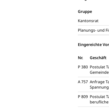
Autoverkehr, La
Individualverkeh
Gruppe
zentras (Bet
Kantonsrat
Persönliches
Planungs- und F
Zivilstand
Eingereichte Vor
Geburt, Heirat, E
Nr.
Geschäft
Zivilstandsw
Adoption
P 380
Postulat T
Adoptivkind, Ado
Gemeinder
Adoption
Aufenthaltsbe
A 757
Anfrage T
Niederlassungsb
Spannungs
P 809
Amt für Migr
Postulat T
Ausweise und
beruflich
Reisepass, Ident