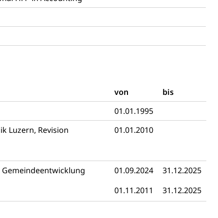
ulturelles Erbe, Nachwuchsförderung, Vermittlung, Selektive
, Recherche, Bildende Kunst, Angewandte Kunst,
örderfonds, Werkankäufe, Kunstankäufe, Kunst und Bau,
alschweizer Filmförderung
von
bis
n
01.01.1995
k Luzern, Revision
01.01.2010
r Gemeindeentwicklung
01.09.2024
31.12.2025
01.11.2011
31.12.2025