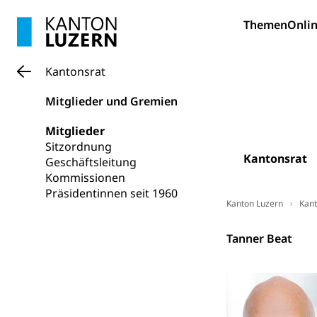
Lebensmittel
Krankenversi
Themen
Onlin
Unfallversicheru
Krankenversi
Lebensmittels
Kantonsrat
Obligatorisc
sichere Lebensmi
Mitglieder und Gremien
Trinkwasser
Prävention
Mitglieder
Gesundheitsvors
Sitzordnung
Sekundärprävent
Kantonsrat
Geschäftsleitung
Kommissionen
Darmkrebsvo
Soziale Sicher
Präsidentinnen seit 1960
Kanton Luzern
Kant
Suchtpräven
Sozialversicheru
Invalidenversich
Kantonsrat
Tanner Beat
Kranken- und 
Sucht und Dr
Soziales und 
Drogenabhängigk
Drogensüchtige,
Invalidenver