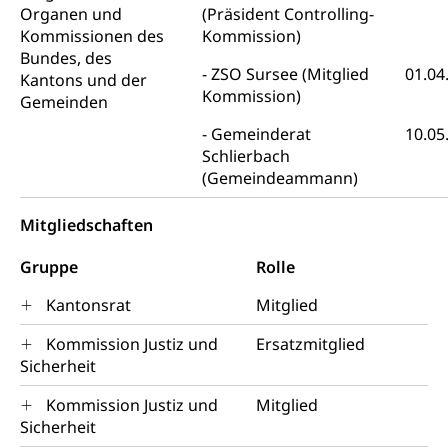
Organen und
(Präsident Controlling-
Grundeigentum, Grundstück
Kommissionen des
Kommission)
Grundbuch
Bundes, des
Luft und Klima
ZSO Sursee (Mitglied
01.04
Kantons und der
Grundbuchplan mit Eigentümerabfrage
Luftreinhaltung, Luftverschmutzung, Klimaschutz,
Kommission)
Gemeinden
Klimaveränderung, Treibhauseffekt
(Geoportal)
Gemeinderat
10.05
Atmosphäre, Luft, Klima (Geoportal)
Raumplanung
Schlierbach
(Gemeindeammann)
Klima
Raumplan, Nutzungsplan
Mitgliedschaften
Raumdatenpool
Richtplanung Kanton Luzern (ARE)
Gruppe
Rolle
Raum und Wirtschaft rawi
Kantonsrat
Mitglied
Kommission Justiz und
Ersatzmitglied
Sicherheit
Kommission Justiz und
Mitglied
Sicherheit