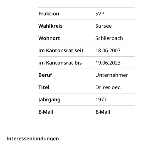
Betreibungsämter
Regierungsform, Stimm- und Wahlrecht,
Stimmrecht, Abstimmungen, Wahlen, politische
Fraktion
SVP
Betreibungsverfahren
Parteien, Grundfreiheiten, Pluralismus
Wahlkreis
Sursee
Konkursämter
Volksrechte
Kantonale Steuern
Wohnort
Schlierbach
Finanzausgleich, Einkommenssteuer, Kopfsteuer,
Personalsteuer, Haushaltssteuer, Vermögenssteuer,
im Kantonsrat seit
18.06.2007
Verrechnungssteuer, Quellensteuer,
Grundstückgewinnsteuer, Liegenschaftssteuer,
im Kantonsrat bis
19.06.2023
Handänderungssteuer, Grundsteuer, Kirchensteuer,
Gewerbesteuer, Vergnügungssteuer,
Beruf
Unternehmer
Reklameplakatsteuer, Verkehrssteuer,
Erbschaftssteuer, Schenkungssteuer, Gewinn- und
Titel
Dr. rer. oec.
Kapitalsteuer
Jahrgang
1977
Steuern (Dienststelle)
Ombudsstellen
E-Mail
E-Mail
Vermittler, Vermittlungsstelle, Schlichtungsstelle,
Vermittlung, Schlichtung, Mediation
Umgang mit Beschwerden (Volksschulen)
Rassismus
Interessenbindungen