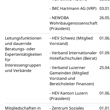
Abfall und Entsorgung
Boden, Natur und Landschaft
IMC Hartmann AG (VRP)
03.01
Gemeindeverbände für Abfallentsorgung
Bodenschutz, Landschaftsschutz, Gewässerschutz,
NEWOBA
26.05
Naturschutz, Umweltschutz
Wohnbaugenossenschaft
(Präsident)
Natur (Dienststelle Landwirtschaft und
Chemie und Gifte
Wald)
Leitungsfunktionen
HEV Schweiz (Mitglied
01.06
Giftabfälle, Giftmüll, Schadstoffe, Giftstoffe, Störfall
und dauernde
Natur- und Lanschaftsschutz (GEO-Portal
Vorstand)
Sonderabfälle und Gifte (Umweltberatung
Beratungs- oder
rawi)
Eigentum
Verband Internationaler
01.09
Luzern)
Expertentätigkeiten
Boden
Liegenschaft, Immobilie, Grundstück
Hotelfachschulen (Beirat)
für
Interessengruppen
ÖREB-Kataster
Verband Luzerner
25.04
Energie
und Verbände
Gemeinden (Mitglied
Grundeigentümerabfrage
Strom, Energieversorgung, Stromversorgung,
Vorstand und
Energieverbrauch, Stromverbrauch, Energiequelle,
Bereichsleiter Finanzen)
Windenergie, Wasserkraft, Sonnenenergie, fossile
Energie, erneuerbare Energie, Biomasse
HEV Kanton Luzern
01.06
(Präsident)
Energiefachstellenkonferenz Zentralschweiz
Grundbuch
Mitgliedschaften in
Zentrum Soziales
01.01
Grundbucheintrag, Grundbuchamt,