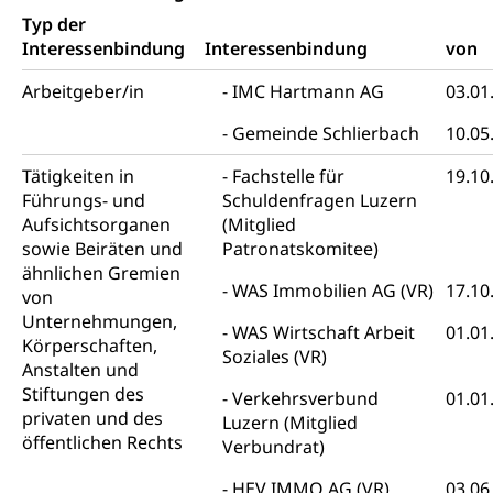
Beschwerde Strassenverkehrsamt
Diskriminierung, Fremdenfeindlichkeit,
Typ der
Gleichberechtigung
Interessenbindung
Interessenbindung
von
Beschwerdestelle Spitäler
Anlaufstelle Schutz vor Diskriminierung
Strafregister und Strafverfahren
Schlichtungsstelle SEG
Arbeitgeber/in
IMC Hartmann AG
03.01
(fabia)
Strafrecht, Strafrechtspflege, Gerichtsverfahren,
Gemeinde Schlierbach
10.05
Strafregistereintrag, Strafregisterauszug,
Schutz vor Diskriminierung
Kriminalität
Tätigkeiten in
Fachstelle für
19.10
Führungs- und
Schuldenfragen Luzern
Strafverfahren Staatsanwaltschaft
Vormundschaft
Aufsichtsorganen
(Mitglied
Strafregisterauszug bestellen (EJPD)
sowie Beiräten und
Vormund, Amtsvormund, Mündel,
Patronatskomitee)
Vormundschaftsbehörde, Kindesschutz,
ähnlichen Gremien
Jugendschutz
WAS Immobilien AG (VR)
17.10
von
Unternehmungen,
WAS Wirtschaft Arbeit
01.01
Kindes- und Erwachsenenschutz KESB
Körperschaften,
Soziales (VR)
Anstalten und
Kindes- und Erwachsenenschutzbehörden im
Umwelt und Bauen
Stiftungen des
Kanton Luzern
Verkehrsverbund
01.01
privaten und des
Luzern (Mitglied
Abfall
öffentlichen Rechts
Verbundrat)
Abfallentsorgung, Kehrichtabfuhr, Müllabfuhr
HEV IMMO AG (VR)
03.06