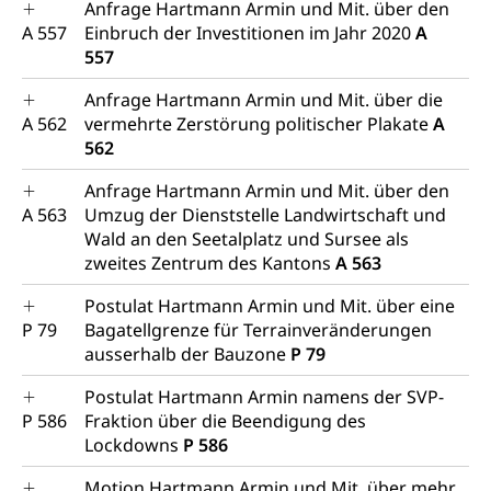
Anfrage Hartmann Armin und Mit. über den
A 557
Einbruch der Investitionen im Jahr 2020
A
557
Anfrage Hartmann Armin und Mit. über die
A 562
vermehrte Zerstörung politischer Plakate
A
562
Anfrage Hartmann Armin und Mit. über den
A 563
Umzug der Dienststelle Landwirtschaft und
Wald an den Seetalplatz und Sursee als
zweites Zentrum des Kantons
A 563
Postulat Hartmann Armin und Mit. über eine
P 79
Bagatellgrenze für Terrainveränderungen
ausserhalb der Bauzone
P 79
Postulat Hartmann Armin namens der SVP-
P 586
Fraktion über die Beendigung des
Lockdowns
P 586
Motion Hartmann Armin und Mit. über mehr