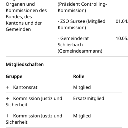
Organen und
(Präsident Controlling-
Grundeigentum, Grundstück
Kommissionen des
Kommission)
Grundbuch
Bundes, des
Luft und Klima
ZSO Sursee (Mitglied
01.04
Kantons und der
Grundbuchplan mit Eigentümerabfrage
Luftreinhaltung, Luftverschmutzung, Klimaschutz,
Kommission)
Gemeinden
Klimaveränderung, Treibhauseffekt
(Geoportal)
Gemeinderat
10.05
Atmosphäre, Luft, Klima (Geoportal)
Raumplanung
Schlierbach
(Gemeindeammann)
Klima
Raumplan, Nutzungsplan
Mitgliedschaften
Raumdatenpool
Richtplanung Kanton Luzern (ARE)
Gruppe
Rolle
Raum und Wirtschaft rawi
Kantonsrat
Mitglied
Kommission Justiz und
Ersatzmitglied
Sicherheit
Kommission Justiz und
Mitglied
Sicherheit