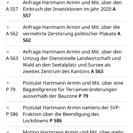
Anfrage Hartmann Armin und Mit. über den
A 557
Einbruch der Investitionen im Jahr 2020
A
557
Anfrage Hartmann Armin und Mit. über die
A 562
vermehrte Zerstörung politischer Plakate
A
562
Anfrage Hartmann Armin und Mit. über den
A 563
Umzug der Dienststelle Landwirtschaft und
Wald an den Seetalplatz und Sursee als
zweites Zentrum des Kantons
A 563
Postulat Hartmann Armin und Mit. über eine
P 79
Bagatellgrenze für Terrainveränderungen
ausserhalb der Bauzone
P 79
Postulat Hartmann Armin namens der SVP-
P 586
Fraktion über die Beendigung des
Lockdowns
P 586
Motion Hartmann Armin und Mit. über mehr