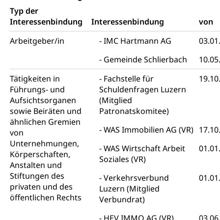
Beschwerde Strassenverkehrsamt
Diskriminierung, Fremdenfeindlichkeit,
Typ der
Gleichberechtigung
Interessenbindung
Interessenbindung
von
Beschwerdestelle Spitäler
Anlaufstelle Schutz vor Diskriminierung
Strafregister und Strafverfahren
Schlichtungsstelle SEG
Arbeitgeber/in
IMC Hartmann AG
03.01
(fabia)
Strafrecht, Strafrechtspflege, Gerichtsverfahren,
Gemeinde Schlierbach
10.05
Strafregistereintrag, Strafregisterauszug,
Schutz vor Diskriminierung
Kriminalität
Tätigkeiten in
Fachstelle für
19.10
Führungs- und
Schuldenfragen Luzern
Strafverfahren Staatsanwaltschaft
Vormundschaft
Aufsichtsorganen
(Mitglied
Strafregisterauszug bestellen (EJPD)
sowie Beiräten und
Vormund, Amtsvormund, Mündel,
Patronatskomitee)
Vormundschaftsbehörde, Kindesschutz,
ähnlichen Gremien
Jugendschutz
WAS Immobilien AG (VR)
17.10
von
Unternehmungen,
WAS Wirtschaft Arbeit
01.01
Kindes- und Erwachsenenschutz KESB
Körperschaften,
Soziales (VR)
Anstalten und
Kindes- und Erwachsenenschutzbehörden im
Umwelt und Bauen
Stiftungen des
Kanton Luzern
Verkehrsverbund
01.01
privaten und des
Luzern (Mitglied
Abfall
öffentlichen Rechts
Verbundrat)
Abfallentsorgung, Kehrichtabfuhr, Müllabfuhr
HEV IMMO AG (VR)
03.06