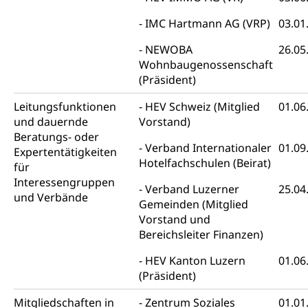
Abfall und Entsorgung
Boden, Natur und Landschaft
IMC Hartmann AG (VRP)
03.01
Gemeindeverbände für Abfallentsorgung
Bodenschutz, Landschaftsschutz, Gewässerschutz,
NEWOBA
26.05
Naturschutz, Umweltschutz
Wohnbaugenossenschaft
(Präsident)
Natur (Dienststelle Landwirtschaft und
Chemie und Gifte
Wald)
Leitungsfunktionen
HEV Schweiz (Mitglied
01.06
Giftabfälle, Giftmüll, Schadstoffe, Giftstoffe, Störfall
und dauernde
Natur- und Lanschaftsschutz (GEO-Portal
Vorstand)
Sonderabfälle und Gifte (Umweltberatung
Beratungs- oder
rawi)
Eigentum
Verband Internationaler
01.09
Luzern)
Expertentätigkeiten
Boden
Liegenschaft, Immobilie, Grundstück
Hotelfachschulen (Beirat)
für
Interessengruppen
ÖREB-Kataster
Verband Luzerner
25.04
Energie
und Verbände
Gemeinden (Mitglied
Grundeigentümerabfrage
Strom, Energieversorgung, Stromversorgung,
Vorstand und
Energieverbrauch, Stromverbrauch, Energiequelle,
Bereichsleiter Finanzen)
Windenergie, Wasserkraft, Sonnenenergie, fossile
Energie, erneuerbare Energie, Biomasse
HEV Kanton Luzern
01.06
(Präsident)
Energiefachstellenkonferenz Zentralschweiz
Grundbuch
Mitgliedschaften in
Zentrum Soziales
01.01
Grundbucheintrag, Grundbuchamt,