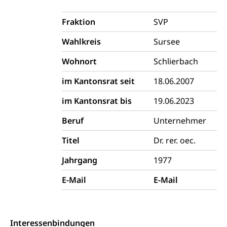
Betreibungsämter
Regierungsform, Stimm- und Wahlrecht,
Stimmrecht, Abstimmungen, Wahlen, politische
Fraktion
SVP
Betreibungsverfahren
Parteien, Grundfreiheiten, Pluralismus
Wahlkreis
Sursee
Konkursämter
Volksrechte
Kantonale Steuern
Wohnort
Schlierbach
Finanzausgleich, Einkommenssteuer, Kopfsteuer,
Personalsteuer, Haushaltssteuer, Vermögenssteuer,
im Kantonsrat seit
18.06.2007
Verrechnungssteuer, Quellensteuer,
Grundstückgewinnsteuer, Liegenschaftssteuer,
im Kantonsrat bis
19.06.2023
Handänderungssteuer, Grundsteuer, Kirchensteuer,
Gewerbesteuer, Vergnügungssteuer,
Beruf
Unternehmer
Reklameplakatsteuer, Verkehrssteuer,
Erbschaftssteuer, Schenkungssteuer, Gewinn- und
Titel
Dr. rer. oec.
Kapitalsteuer
Jahrgang
1977
Steuern (Dienststelle)
Ombudsstellen
E-Mail
E-Mail
Vermittler, Vermittlungsstelle, Schlichtungsstelle,
Vermittlung, Schlichtung, Mediation
Umgang mit Beschwerden (Volksschulen)
Rassismus
Interessenbindungen