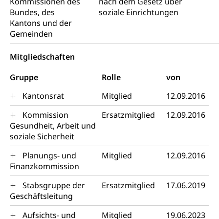
Strafregisterauszug bestellen (EJPD)
Vormund, Amtsvormund, Mündel,
Kommissionen des
nach dem Gesetz über
Vormundschaftsbehörde, Kindesschutz,
Bundes, des
soziale Einrichtungen
Jugendschutz
Kantons und der
Gemeinden
Kindes- und Erwachsenenschutz KESB
Kindes- und Erwachsenenschutzbehörden im
Mitgliedschaften
Umwelt und Bauen
Kanton Luzern
Gruppe
Rolle
von
Abfall
Kantonsrat
Mitglied
12.09.2016
Abfallentsorgung, Kehrichtabfuhr, Müllabfuhr
Kommission
Ersatzmitglied
12.09.2016
Abfall und Entsorgung
Boden, Natur und Landschaft
Gesundheit, Arbeit und
soziale Sicherheit
Gemeindeverbände für Abfallentsorgung
Bodenschutz, Landschaftsschutz, Gewässerschutz,
Naturschutz, Umweltschutz
Planungs- und
Mitglied
12.09.2016
Finanzkommission
Natur (Dienststelle Landwirtschaft und
Chemie und Gifte
Wald)
Stabsgruppe der
Ersatzmitglied
17.06.2019
Giftabfälle, Giftmüll, Schadstoffe, Giftstoffe, Störfall
Geschäftsleitung
Natur- und Lanschaftsschutz (GEO-Portal
Sonderabfälle und Gifte (Umweltberatung
rawi)
Eigentum
Aufsichts- und
Mitglied
19.06.2023
Luzern)