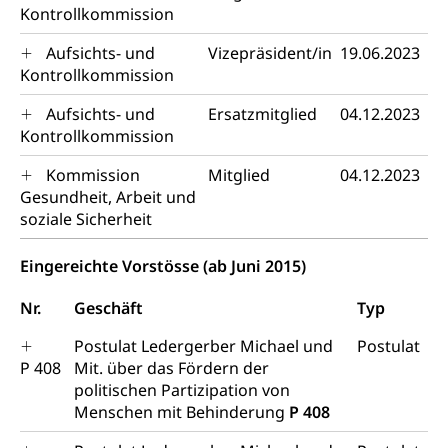
Boden
Liegenschaft, Immobilie, Grundstück
Kontrollkommission
ÖREB-Kataster
Energie
Aufsichts- und
Vizepräsident/in
19.06.2023
Kontrollkommission
Grundeigentümerabfrage
Strom, Energieversorgung, Stromversorgung,
Energieverbrauch, Stromverbrauch, Energiequelle,
Aufsichts- und
Ersatzmitglied
04.12.2023
Windenergie, Wasserkraft, Sonnenenergie, fossile
Kontrollkommission
Energie, erneuerbare Energie, Biomasse
Kommission
Mitglied
04.12.2023
Energiefachstellenkonferenz Zentralschweiz
Grundbuch
Gesundheit, Arbeit und
soziale Sicherheit
Grundbucheintrag, Grundbuchamt,
Grundeigentum, Grundstück
Eingereichte Vorstösse (ab Juni 2015)
Grundbuch
Luft und Klima
Nr.
Geschäft
Typ
Grundbuchplan mit Eigentümerabfrage
Luftreinhaltung, Luftverschmutzung, Klimaschutz,
Klimaveränderung, Treibhauseffekt
(Geoportal)
Postulat Ledergerber Michael und
Postulat
P 408
Mit. über das Fördern der
Atmosphäre, Luft, Klima (Geoportal)
Raumplanung
politischen Partizipation von
Klima
Menschen mit Behinderung
P 408
Raumplan, Nutzungsplan