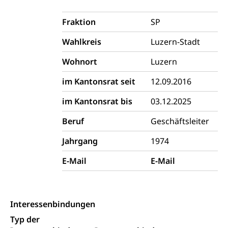
Vorratshaltung, Vorrat
Fraktion
SP
Wasserversorgung
Waffen
Wahlkreis
Luzern-Stadt
Waffenerwerbsschein, Waffenschein, Waffenbüro,
Wohnort
Luzern
Waffentragen, Selbstverteidigung
im Kantonsrat seit
12.09.2016
Waffen, Sprengstoffe und Pyrotechnik
Zivildienst
im Kantonsrat bis
03.12.2025
Militärdienst
Beruf
Geschäftsleiter
Bundesamt für Zivildienst ZIVI
Zivilschutz
Erwerbsausfallentschädigung (WAS Luzern)
Schutzdienstpflicht, Schutzraum,
Jahrgang
1974
Schutzraumbaupflicht
E-Mail
E-Mail
Zivilschutz
Staat und Recht
Interessenbindungen
Gleichstellung von Frau und Mann
Typ der