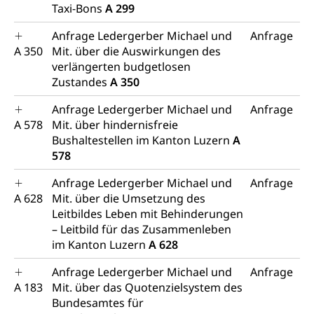
Taxi-Bons
A 299
Anfrage Ledergerber Michael und
Anfrage
A 350
Mit. über die Auswirkungen des
verlängerten budgetlosen
Zustandes
A 350
Anfrage Ledergerber Michael und
Anfrage
A 578
Mit. über hindernisfreie
Bushaltestellen im Kanton Luzern
A
578
Anfrage Ledergerber Michael und
Anfrage
A 628
Mit. über die Umsetzung des
Leitbildes Leben mit Behinderungen
– Leitbild für das Zusammenleben
im Kanton Luzern
A 628
Anfrage Ledergerber Michael und
Anfrage
A 183
Mit. über das Quotenzielsystem des
Bundesamtes für