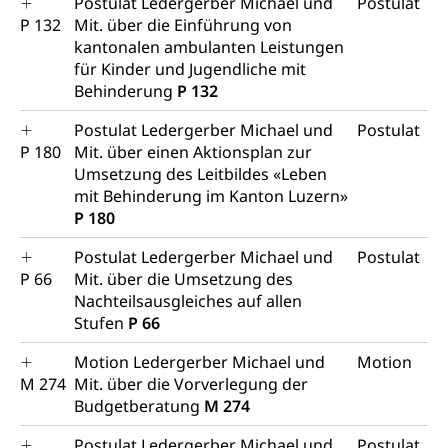
Postulat Ledergerber Michael und
Postulat
Raumdatenpool
P 132
Mit. über die Einführung von
Richtplanung Kanton Luzern (ARE)
kantonalen ambulanten Leistungen
für Kinder und Jugendliche mit
Raum und Wirtschaft rawi
Behinderung
P 132
Postulat Ledergerber Michael und
Postulat
P 180
Mit. über einen Aktionsplan zur
Umsetzung des Leitbildes «Leben
mit Behinderung im Kanton Luzern»
P 180
Postulat Ledergerber Michael und
Postulat
P 66
Mit. über die Umsetzung des
Nachteilsausgleiches auf allen
Stufen
P 66
Motion Ledergerber Michael und
Motion
M 274
Mit. über die Vorverlegung der
Budgetberatung
M 274
Postulat Ledergerber Michael und
Postulat