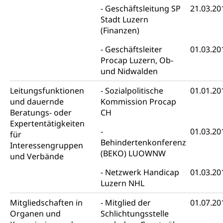
Gewerbesteuer, Vergnügungssteuer,
Geschäftsleitung SP
21.03.20
Reklameplakatsteuer, Verkehrssteuer,
Stadt Luzern
Erbschaftssteuer, Schenkungssteuer, Gewinn- und
(Finanzen)
Kapitalsteuer
Geschäftsleiter
01.03.20
Steuern (Dienststelle)
Ombudsstellen
Procap Luzern, Ob-
Vermittler, Vermittlungsstelle, Schlichtungsstelle,
und Nidwalden
Vermittlung, Schlichtung, Mediation
Leitungsfunktionen
Sozialpolitische
01.01.20
Umgang mit Beschwerden (Volksschulen)
und dauernde
Kommission Procap
Rassismus
Beratungs- oder
CH
Beschwerde Strassenverkehrsamt
Diskriminierung, Fremdenfeindlichkeit,
Expertentätigkeiten
Gleichberechtigung
01.03.20
für
Beschwerdestelle Spitäler
Behindertenkonferenz
Interessengruppen
Anlaufstelle Schutz vor Diskriminierung
Strafregister und Strafverfahren
Schlichtungsstelle SEG
(BEKO) LUOWNW
und Verbände
(fabia)
Strafrecht, Strafrechtspflege, Gerichtsverfahren,
Netzwerk Handicap
01.03.20
Strafregistereintrag, Strafregisterauszug,
Schutz vor Diskriminierung
Luzern NHL
Kriminalität
Mitgliedschaften in
Mitglied der
01.07.20
Strafverfahren Staatsanwaltschaft
Vormundschaft
Organen und
Schlichtungsstelle