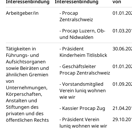
Interessenbindung
Interessenbindung
von
Diskriminierung, Gleichstellungsbüro, Mobbing
Arbeitgeber/in
Procap
01.01.20
Gleichstellung aller Geschlechter und
Zivilverfahren
Zentralschweiz
Lebensformen
Zivilrecht, Zivilrechtspflege, Gerichtsverfahren
Procap Luzern, Ob-
01.03.20
Gleichstellung Menschen mit
und Nidwalden
Bezirksgerichte: Aufgaben und Verfahren
Behinderungen
Betreibung und Konkurs
Tätigkeiten in
Präsident
30.06.20
Kosten im Zivilprozess
Schlichtungsbehörde Gleichstellung
Bankrott, Schulden, Zahlungsunfähigkeit, Pfändung
Führungs- und
Kinderheim Titlisblick
Aufsichtsorganen
Schulden (gruezi.lu.ch)
Demokratie
Geschäftsleiter
01.01.20
sowie Beiräten und
Betreibungsämter
Regierungsform, Stimm- und Wahlrecht,
Procap Zentralschweiz
ähnlichen Gremien
Stimmrecht, Abstimmungen, Wahlen, politische
von
Betreibungsverfahren
Parteien, Grundfreiheiten, Pluralismus
Vorstandsmitglied
01.09.20
Unternehmungen,
Verein luniq wohnen
Konkursämter
Körperschaften,
Volksrechte
Kantonale Steuern
wie wir
Anstalten und
Finanzausgleich, Einkommenssteuer, Kopfsteuer,
Stiftungen des
Kassier Procap Zug
21.04.20
Personalsteuer, Haushaltssteuer, Vermögenssteuer,
privaten und des
Verrechnungssteuer, Quellensteuer,
Präsident Verein
29.10.20
öffentlichen Rechts
Grundstückgewinnsteuer, Liegenschaftssteuer,
luniq wohnen wie wir
Handänderungssteuer, Grundsteuer, Kirchensteuer,