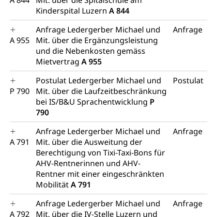
A 844
Mit. über die Spitalschule am
Kinderspital Luzern
A 844
Anfrage Ledergerber Michael und
Anfrage
A 955
Mit. über die Ergänzungsleistung
und die Nebenkosten gemäss
Mietvertrag
A 955
Postulat Ledergerber Michael und
Postulat
P 790
Mit. über die Laufzeitbeschränkung
bei IS/B&U Sprachentwicklung
P
790
Anfrage Ledergerber Michael und
Anfrage
A 791
Mit. über die Ausweitung der
Berechtigung von Tixi-Taxi-Bons für
AHV-Rentnerinnen und AHV-
Rentner mit einer eingeschränkten
Mobilität
A 791
Anfrage Ledergerber Michael und
Anfrage
A 792
Mit. über die IV-Stelle Luzern und