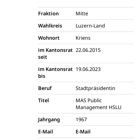
Autoverkehr, Lastwagenverkehr, Schwerverkehr,
leistungsabhängige Schwerverkehrsabgabe,
Fraktion
Mitte
Langsamverkehr, Transportmittel, Auto, Motorrad,
Individualverkehr
Wahlkreis
Luzern-Land
zentras (Betrieb und Unterhalt LU, OW, NW,
Wohnort
Kriens
ZG)
Persönliches
im Kantonsrat
22.06.2015
Strassenverkehrsamt
seit
Verkehr und Infrastruktur vif
Zivilstand
im Kantonsrat
19.06.2023
Kantonsstrassen
Geburt, Heirat, Ehe, Partnerschaft, Tod,
bis
Zivilstandsamt, Zivilstandsregiste
Beruf
Stadtpräsidentin
Zivilstandswesen
Adoption
Titel
MAS Public
Adoptivkind, Adoptiveltern, Adoptionsvermittlung,
Management HSLU
Adoptionsverfahren, elterliche Gewalt, elterliche
Sorge
Jahrgang
1967
Adoption
Aufenthaltsbewilligungen
E-Mail
E-Mail