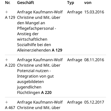
Nr.
Geschäft
Typ
von
Diskriminierung, Gleichstellungsbüro, Mobbing
Anfrage Kaufmann-Wolf
Anfrage
15.03.2016
Gleichstellung aller Geschlechter und
Zivilverfahren
A 129
Christine und Mit. über
Lebensformen
den Mangel an
Zivilrecht, Zivilrechtspflege, Gerichtsverfahren
Pflegefachpersonal -
Gleichstellung Menschen mit
Anstieg der
Bezirksgerichte: Aufgaben und Verfahren
Behinderungen
Betreibung und Konkurs
wirtschaftlichen
Kosten im Zivilprozess
Schlichtungsbehörde Gleichstellung
Bankrott, Schulden, Zahlungsunfähigkeit, Pfändung
Sozialhilfe bei den
Alleinerziehenden
A 129
Schulden (gruezi.lu.ch)
Demokratie
Anfrage Kaufmann-Wolf
Anfrage
08.11.2016
Betreibungsämter
Regierungsform, Stimm- und Wahlrecht,
A 220
Christine und Mit. über
Stimmrecht, Abstimmungen, Wahlen, politische
Potenzial nutzen -
Betreibungsverfahren
Parteien, Grundfreiheiten, Pluralismus
Integration von gut
Konkursämter
ausgebildeten
Volksrechte
Kantonale Steuern
jugendlichen
Finanzausgleich, Einkommenssteuer, Kopfsteuer,
Flüchtlingen
A 220
Personalsteuer, Haushaltssteuer, Vermögenssteuer,
Verrechnungssteuer, Quellensteuer,
Anfrage Kaufmann-Wolf
Anfrage
05.12.2017
Grundstückgewinnsteuer, Liegenschaftssteuer,
A 467
Christine und Mit. über
Handänderungssteuer, Grundsteuer, Kirchensteuer,