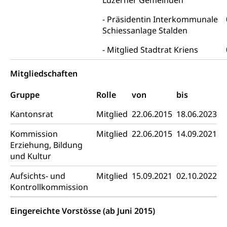
Polizei
Luzerner Gemeinden
Versorgung
Vorratshaltung, Vorrat
Präsidentin Interkommunale
Schiessanlage Stalden
Wasserversorgung
Waffen
Mitglied Stadtrat Kriens
Waffenerwerbsschein, Waffenschein, Waffenbüro,
Waffentragen, Selbstverteidigung
Mitgliedschaften
Waffen, Sprengstoffe und Pyrotechnik
Zivildienst
Gruppe
Rolle
von
bis
Militärdienst
Kantonsrat
Mitglied
22.06.2015
18.06.2023
Bundesamt für Zivildienst ZIVI
Zivilschutz
Kommission
Mitglied
22.06.2015
14.09.2021
Erwerbsausfallentschädigung (WAS Luzern)
Erziehung, Bildung
Schutzdienstpflicht, Schutzraum,
Schutzraumbaupflicht
und Kultur
Zivilschutz
Aufsichts- und
Mitglied
15.09.2021
02.10.2022
Kontrollkommission
Staat und Recht
Eingereichte Vorstösse (ab Juni 2015)
Gleichstellung von Frau und Mann