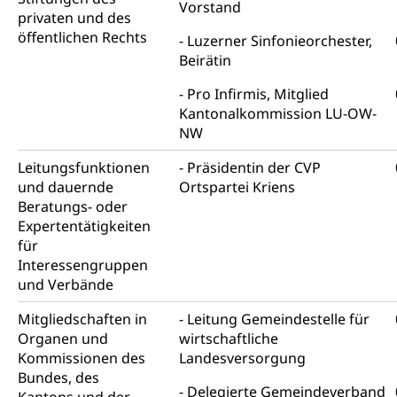
Vorstand
Psychische Gesundheit
Hauspflege, spitalexterne Pflege, Spitex
privaten und des
öffentlichen Rechts
Luzerner Sinfonieorchester,
IV für Kinder und Jugendliche (WAS Luzern)
Betreuende Angehörige
Religion
Beirätin
Pflegeheimliste und freie Pflegeplätze
Kirche, Gottesdienst, Seelsorge,
Pro Infirmis, Mitglied
Religionsgemeinschaft
Betreuung von Angehörigen (WAS Luzern)
Kantonalkommission LU-OW-
NW
Religionsvielfalt Im Kanton Luzern (unilu)
Sport
Religion (gruezi.lu.ch)
Leitungsfunktionen
Freizeitaktivitäten, Schulsport, Spitzensport,
Präsidentin der CVP
Breitensport, Jugend und Sport, Sportanlagen
und dauernde
Ortspartei Kriens
Beratungs- oder
Olympiateam Kanton Luzern
Tiere
Expertentätigkeiten
für
Offene Sporthallen
Haustiere, Heimtiere, Wildtiere, Veterinärmedizin,
Interessengruppen
Tiermedizin, Tierarzt, Tierschutz, Jagd, Fischerei,
Gesundheitsförderung
und Verbände
Viehzucht
Jugend+Sport
Mitgliedschaften in
Leitung Gemeindestelle für
Tierschutz
Todesfall
Organen und
wirtschaftliche
Freiwilliger Schulsport
Hobbytierhaltung und Bienen
Bestattung, Beerdigung, Testament, Erbrecht,
Kommissionen des
Landesversorgung
Erbschaft, Todesschein, Todesanzeige,
Sportförderung
Bundes, des
Veterinärdienst
Zivilstandsamt, Erben, Erbenliste
Delegierte Gemeindeverband