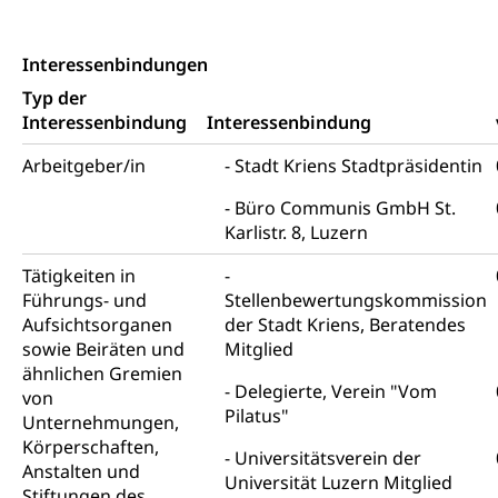
Niederlassungsbewilligung, Aufenthalt,
Niederlassung, Wohnsitz
Interessenbindungen
Amt für Migration
Ausweise und Bescheinigungen
Typ der
Reisepass, Identitätskarte, Visum, Geburtsurkunde
Interessenbindung
Interessenbindung
Jagdausweis, Fischereiausweis
Einbürgerung
Arbeitgeber/in
Stadt Kriens Stadtpräsidentin
Strafregisterauszug bestellen
Nationalität, Staatsangehörigkeit,
Büro Communis GmbH St.
Staatsbürgerschaft, Bürgerrecht, Erwerb des
Waffen, Sprengstoffe und Pyrotechnik
Karlistr. 8, Luzern
Bürgerrechts, Verlust des Bürgerrechts,
Einbürgerungsverfahren
Reisepass, Identitätskarte
Tätigkeiten in
Führungs- und
Stellenbewertungskommission
Einbürgerungen
Geburt
Strassenverkehrsamt (Führerausweis,
Aufsichtsorganen
der Stadt Kriens, Beratendes
Fahrzeugausweis)
Geburtsurkunde, Geburtsschein, Geburtsanzeige
sowie Beiräten und
Mitglied
Namensänderungen
ähnlichen Gremien
Familienzulagen (WAS Luzern)
Delegierte, Verein "Vom
Kinder und Jugendliche
von
Pilatus"
Unternehmungen,
Schwangerschaft / Geburt (gruezi.lu.ch)
Mündigkeit, Kindesschutz, Jugendschutz
Körperschaften,
Universitätsverein der
Anstalten und
Kinder- und Jugendförderung
Pflege / Pflegeheim
Universität Luzern Mitglied
Stiftungen des