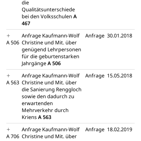
die
Gewerbesteuer, Vergnügungssteuer,
Qualitätsunterschiede
Reklameplakatsteuer, Verkehrssteuer,
bei den Volksschulen
A
Erbschaftssteuer, Schenkungssteuer, Gewinn- und
467
Kapitalsteuer
Anfrage Kaufmann-Wolf
Anfrage
30.01.2018
Steuern (Dienststelle)
Ombudsstellen
A 506
Christine und Mit. über
Vermittler, Vermittlungsstelle, Schlichtungsstelle,
genügend Lehrpersonen
Vermittlung, Schlichtung, Mediation
für die geburtenstarken
Jahrgänge
A 506
Umgang mit Beschwerden (Volksschulen)
Rassismus
Anfrage Kaufmann-Wolf
Anfrage
15.05.2018
Beschwerde Strassenverkehrsamt
Diskriminierung, Fremdenfeindlichkeit,
A 563
Christine und Mit. über
Gleichberechtigung
Beschwerdestelle Spitäler
die Sanierung Renggloch
sowie den dadurch zu
Anlaufstelle Schutz vor Diskriminierung
Strafregister und Strafverfahren
Schlichtungsstelle SEG
erwartenden
(fabia)
Strafrecht, Strafrechtspflege, Gerichtsverfahren,
Mehrverkehr durch
Strafregistereintrag, Strafregisterauszug,
Schutz vor Diskriminierung
Kriens
A 563
Kriminalität
Anfrage Kaufmann-Wolf
Anfrage
18.02.2019
Strafverfahren Staatsanwaltschaft
Vormundschaft
A 706
Christine und Mit. über