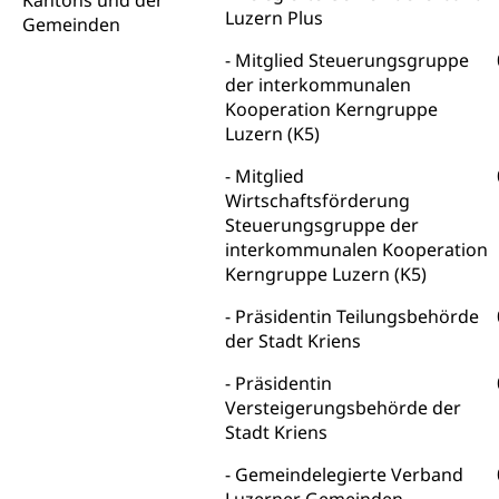
Kantons und der
Luzern Plus
Wildtiere
Gemeinden
Ärztliche Todesbescheinigung
Halten von Wildtieren
Mitglied Steuerungsgruppe
Sicherheit
der interkommunalen
Haltung Heimtiere
Kooperation Kerngruppe
Hunde
Luzern (K5)
Armee
Militär, Militärdienst, Militärdienstpflicht,
Mitglied
Wehrpflicht, Berufssoldat, Militärdienstverweigerer,
Wirtschaftsförderung
Dienstverweigerer, Militärdienstverweigerung,
Steuerungsgruppe der
Wehrpflichtersatz, Wehrpflichtersatzabgabe
interkommunalen Kooperation
Kerngruppe Luzern (K5)
Militär
Bevölkerungsschutz
Präsidentin Teilungsbehörde
Schweizer Armee
Katastrophenschutz, Katastrophenhilfe, Polizei,
der Stadt Kriens
Feuerwehr, Gesundheitswesen, technische Betriebe,
Erwerbsausfallentschädigung (WAS Luzern)
Alarmierung, Sirenentest
Präsidentin
Versteigerungsbehörde der
Kantonaler Führungsstab
Polizei
Stadt Kriens
Ordnungskräfte, Sicherheit, öffentliche Ordnung
Gemeindelegierte Verband