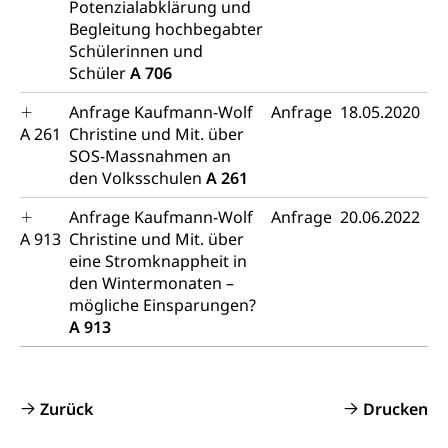
Potenzialabklärung und
Strafregisterauszug bestellen (EJPD)
Vormund, Amtsvormund, Mündel,
Begleitung hochbegabter
Vormundschaftsbehörde, Kindesschutz,
Jugendschutz
Schülerinnen und
Schüler
A 706
Kindes- und Erwachsenenschutz KESB
Anfrage Kaufmann-Wolf
Anfrage
18.05.2020
Kindes- und Erwachsenenschutzbehörden im
Umwelt und Bauen
A 261
Christine und Mit. über
Kanton Luzern
SOS-Massnahmen an
den Volksschulen
A 261
Abfall
Abfallentsorgung, Kehrichtabfuhr, Müllabfuhr
Anfrage Kaufmann-Wolf
Anfrage
20.06.2022
A 913
Christine und Mit. über
Abfall und Entsorgung
Boden, Natur und Landschaft
eine Stromknappheit in
den Wintermonaten –
Gemeindeverbände für Abfallentsorgung
Bodenschutz, Landschaftsschutz, Gewässerschutz,
mögliche Einsparungen?
Naturschutz, Umweltschutz
A 913
Natur (Dienststelle Landwirtschaft und
Chemie und Gifte
Wald)
Giftabfälle, Giftmüll, Schadstoffe, Giftstoffe, Störfall
Zurück
Drucken
Natur- und Lanschaftsschutz (GEO-Portal
Sonderabfälle und Gifte (Umweltberatung
rawi)
Eigentum