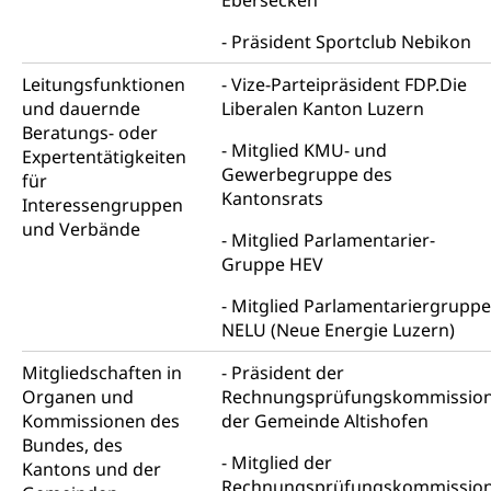
Ebersecken
Niederlassung, Wohnsitz
Präsident Sportclub Nebikon
Amt für Migration
Ausweise und Bescheinigungen
Leitungsfunktionen
Vize-Parteipräsident FDP.Die
Reisepass, Identitätskarte, Visum, Geburtsurkunde
und dauernde
Liberalen Kanton Luzern
Beratungs- oder
Jagdausweis, Fischereiausweis
Einbürgerung
Mitglied KMU- und
Expertentätigkeiten
Gewerbegruppe des
Strafregisterauszug bestellen
für
Nationalität, Staatsangehörigkeit,
Kantonsrats
Staatsbürgerschaft, Bürgerrecht, Erwerb des
Interessengruppen
Waffen, Sprengstoffe und Pyrotechnik
Bürgerrechts, Verlust des Bürgerrechts,
und Verbände
Mitglied Parlamentarier-
Einbürgerungsverfahren
Reisepass, Identitätskarte
Gruppe HEV
Einbürgerungen
Geburt
Strassenverkehrsamt (Führerausweis,
Mitglied Parlamentariergruppe
Fahrzeugausweis)
Geburtsurkunde, Geburtsschein, Geburtsanzeige
NELU (Neue Energie Luzern)
Namensänderungen
Mitgliedschaften in
Präsident der
Familienzulagen (WAS Luzern)
Kinder und Jugendliche
Organen und
Rechnungsprüfungskommissio
Schwangerschaft / Geburt (gruezi.lu.ch)
Mündigkeit, Kindesschutz, Jugendschutz
Kommissionen des
der Gemeinde Altishofen
Bundes, des
Kinder- und Jugendförderung
Pflege / Pflegeheim
Mitglied der
Kantons und der
Rechnungsprüfungskommissio