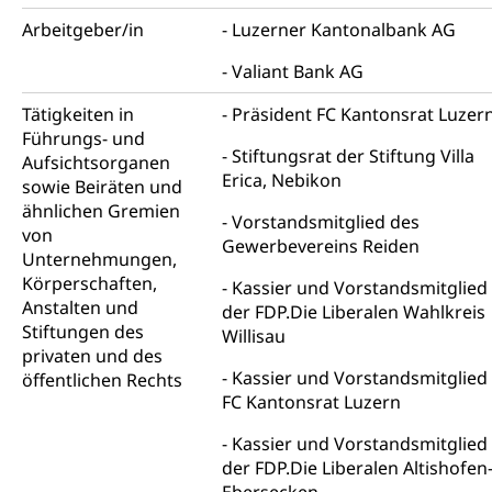
Autoverkehr, Lastwagenverkehr, Schwerverkehr,
leistungsabhängige Schwerverkehrsabgabe,
Arbeitgeber/in
Luzerner Kantonalbank AG
Langsamverkehr, Transportmittel, Auto, Motorrad,
Individualverkehr
Valiant Bank AG
zentras (Betrieb und Unterhalt LU, OW, NW,
Tätigkeiten in
Präsident FC Kantonsrat Luzer
ZG)
Führungs- und
Stiftungsrat der Stiftung Villa
Persönliches
Aufsichtsorganen
Strassenverkehrsamt
Erica, Nebikon
sowie Beiräten und
ähnlichen Gremien
Verkehr und Infrastruktur vif
Zivilstand
Vorstandsmitglied des
von
Gewerbevereins Reiden
Kantonsstrassen
Geburt, Heirat, Ehe, Partnerschaft, Tod,
Unternehmungen,
Zivilstandsamt, Zivilstandsregiste
Körperschaften,
Kassier und Vorstandsmitglied
Anstalten und
der FDP.Die Liberalen Wahlkreis
Zivilstandswesen
Adoption
Stiftungen des
Willisau
privaten und des
Adoptivkind, Adoptiveltern, Adoptionsvermittlung,
Kassier und Vorstandsmitglied
Adoptionsverfahren, elterliche Gewalt, elterliche
öffentlichen Rechts
Sorge
FC Kantonsrat Luzern
Kassier und Vorstandsmitglied
Adoption
Aufenthaltsbewilligungen
der FDP.Die Liberalen Altishofen
Niederlassungsbewilligung, Aufenthalt,