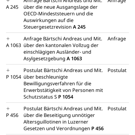
Anfrage Bärtschi Andreas und Mit.
Anfrage
A 245
über die neue Ausgangslage der
Vorratshaltung, Vorrat
OECD-Mindeststeuern und die
Auswirkungen auf die
Wasserversorgung
Waffen
Steuergesetzrevision
A 245
Waffenerwerbsschein, Waffenschein, Waffenbüro,
Waffentragen, Selbstverteidigung
Anfrage Bärtschi Andreas und Mit.
Anfrage
A 1063
über den kantonalen Vollzug der
Waffen, Sprengstoffe und Pyrotechnik
Zivildienst
einschlägigen Ausländer- und
Asylgesetzgebung
A 1063
Militärdienst
Postulat Bärtschi Andreas und Mit.
Postulat
Bundesamt für Zivildienst ZIVI
Zivilschutz
P 1054
über beschleunigte
Erwerbsausfallentschädigung (WAS Luzern)
Schutzdienstpflicht, Schutzraum,
Bewilligungsverfahren für die
Schutzraumbaupflicht
Erwerbstätigkeit von Personen mit
Schutzstatus S
P 1054
Zivilschutz
Postulat Bärtschi Andreas und Mit.
Postulat
Staat und Recht
P 456
über die Beseitigung unnötiger
Altersguillotinen in Luzerner
Gesetzen und Verordnungen
P 456
Gleichstellung von Frau und Mann