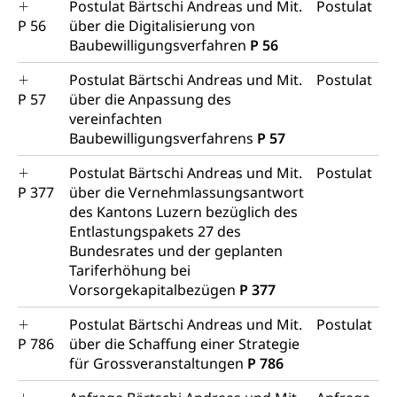
Postulat Bärtschi Andreas und Mit.
Postulat
Wildtiere
Ärztliche Todesbescheinigung
P 56
über die Digitalisierung von
Halten von Wildtieren
Baubewilligungsverfahren
P 56
Sicherheit
Haltung Heimtiere
Postulat Bärtschi Andreas und Mit.
Postulat
Hunde
P 57
über die Anpassung des
Armee
vereinfachten
Militär, Militärdienst, Militärdienstpflicht,
Baubewilligungsverfahrens
P 57
Wehrpflicht, Berufssoldat, Militärdienstverweigerer,
Dienstverweigerer, Militärdienstverweigerung,
Postulat Bärtschi Andreas und Mit.
Postulat
Wehrpflichtersatz, Wehrpflichtersatzabgabe
P 377
über die Vernehmlassungsantwort
des Kantons Luzern bezüglich des
Militär
Bevölkerungsschutz
Entlastungspakets 27 des
Schweizer Armee
Katastrophenschutz, Katastrophenhilfe, Polizei,
Bundesrates und der geplanten
Feuerwehr, Gesundheitswesen, technische Betriebe,
Tariferhöhung bei
Erwerbsausfallentschädigung (WAS Luzern)
Alarmierung, Sirenentest
Vorsorgekapitalbezügen
P 377
Kantonaler Führungsstab
Polizei
Postulat Bärtschi Andreas und Mit.
Postulat
P 786
über die Schaffung einer Strategie
Ordnungskräfte, Sicherheit, öffentliche Ordnung
für Grossveranstaltungen
P 786
Polizei
Versorgung