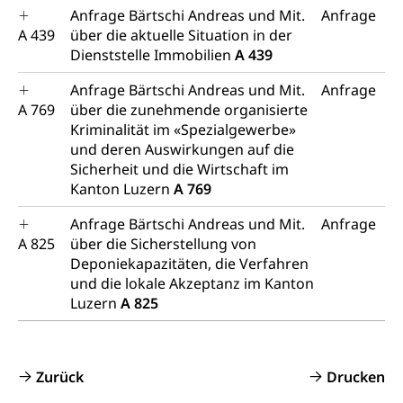
Diskriminierung, Gleichstellungsbüro, Mobbing
Anfrage Bärtschi Andreas und Mit.
Anfrage
A 439
über die aktuelle Situation in der
Gleichstellung aller Geschlechter und
Zivilverfahren
Dienststelle Immobilien
A 439
Lebensformen
Zivilrecht, Zivilrechtspflege, Gerichtsverfahren
Anfrage Bärtschi Andreas und Mit.
Anfrage
Gleichstellung Menschen mit
A 769
über die zunehmende organisierte
Bezirksgerichte: Aufgaben und Verfahren
Behinderungen
Betreibung und Konkurs
Kriminalität im «Spezialgewerbe»
und deren Auswirkungen auf die
Kosten im Zivilprozess
Schlichtungsbehörde Gleichstellung
Bankrott, Schulden, Zahlungsunfähigkeit, Pfändung
Sicherheit und die Wirtschaft im
Kanton Luzern
Schulden (gruezi.lu.ch)
A 769
Demokratie
Betreibungsämter
Regierungsform, Stimm- und Wahlrecht,
Anfrage Bärtschi Andreas und Mit.
Anfrage
Stimmrecht, Abstimmungen, Wahlen, politische
A 825
über die Sicherstellung von
Betreibungsverfahren
Parteien, Grundfreiheiten, Pluralismus
Deponiekapazitäten, die Verfahren
Konkursämter
und die lokale Akzeptanz im Kanton
Volksrechte
Kantonale Steuern
Luzern
A 825
Finanzausgleich, Einkommenssteuer, Kopfsteuer,
Personalsteuer, Haushaltssteuer, Vermögenssteuer,
Verrechnungssteuer, Quellensteuer,
Grundstückgewinnsteuer, Liegenschaftssteuer,
Zurück
Drucken
Handänderungssteuer, Grundsteuer, Kirchensteuer,