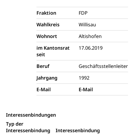
Bildende Kunst, Angewandte Kunst, Theater/Tanz,
Musik, Entwicklung, Programmbeiträge,
Fraktion
FDP
Filmförderung, Regionale Förderfonds,
Werkankäufe, Kunstankäufe, Kunst und Bau, Schule
Wahlkreis
Willisau
und Kultur, Kulturgesuche, Kulturvermittlung
Wohnort
Altishofen
Kulturförderung und Vermittlung
im Kantonsrat
17.06.2019
Angebote für Schulklassen
Mobilität
seit
Zentralschweizer Filmförderung
Beruf
Geschäftsstellenleiter
Schiene und öffentlicher Verkehr
Jahrgang
1992
Schienenverkehr, Zugverkehr, Bahnverkehr,
Transportmittel, öffentlicher Verkehr
E-Mail
E-Mail
Verkehrsverbund Luzern VVL
Schifffahrt
Öffentlicher Verkehr Luzern Mobil
Schiffsverkehr, Binnenschifffahrt, Seeschifffahrt,
Flussschifffahrt
Interessenbindungen
Typ der
Schifffahrt (Strassenverkehrsamt)
Strasse
Interessenbindung
Interessenbindung