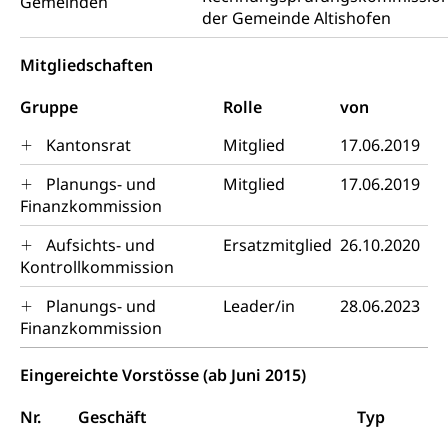
Gemeinden
Psychische Gesundheit
Hauspflege, spitalexterne Pflege, Spitex
der Gemeinde Altishofen
IV für Kinder und Jugendliche (WAS Luzern)
Betreuende Angehörige
Religion
Mitgliedschaften
Pflegeheimliste und freie Pflegeplätze
Kirche, Gottesdienst, Seelsorge,
Religionsgemeinschaft
Gruppe
Rolle
von
Betreuung von Angehörigen (WAS Luzern)
Religionsvielfalt Im Kanton Luzern (unilu)
Sport
Kantonsrat
Mitglied
17.06.2019
Religion (gruezi.lu.ch)
Freizeitaktivitäten, Schulsport, Spitzensport,
Planungs- und
Mitglied
17.06.2019
Breitensport, Jugend und Sport, Sportanlagen
Finanzkommission
Olympiateam Kanton Luzern
Tiere
Aufsichts- und
Ersatzmitglied
26.10.2020
Kontrollkommission
Offene Sporthallen
Haustiere, Heimtiere, Wildtiere, Veterinärmedizin,
Tiermedizin, Tierarzt, Tierschutz, Jagd, Fischerei,
Planungs- und
Leader/in
28.06.2023
Gesundheitsförderung
Viehzucht
Finanzkommission
Jugend+Sport
Tierschutz
Todesfall
Eingereichte Vorstösse (ab Juni 2015)
Freiwilliger Schulsport
Hobbytierhaltung und Bienen
Bestattung, Beerdigung, Testament, Erbrecht,
Erbschaft, Todesschein, Todesanzeige,
Sportförderung
Nr.
Geschäft
Typ
Veterinärdienst
Zivilstandsamt, Erben, Erbenliste