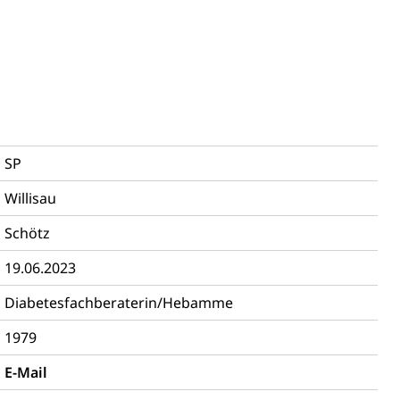
sabgabe, Langsamverkehr, Transportmittel, Auto, Motorrad,
SP
t
Verkehr und Infrastruktur vif
Kantonsstrassen
Willisau
Schötz
19.06.2023
Diabetesfachberaterin/Hebamme
1979
E-Mail
ewalt, elterliche Sorge