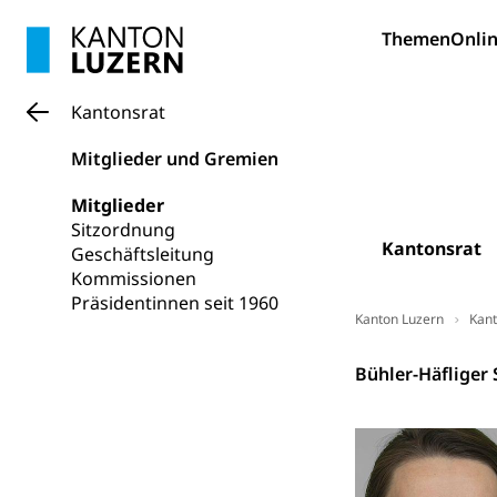
Themen
Onlin
Archive und B
Bücher, Bundesa
Kantonsrat
Staatsarchiv
Kulturelle Ein
Mitglieder und Gremien
Museen, Theater
Mitglieder
Dienststelle 
Kulturförderu
Sitzordnung
Kantonsrat
Kulturpolitik, S
Geschäftsleitung
Förderung, Kult
Kommissionen
Theater/Tanz, M
Präsidentinnen seit 1960
Schule und Kultu
Kanton Luzern
Kant
Kulturförder
Kantonsrat
Bühler-Häfliger 
Mobilität
Schiene und öf