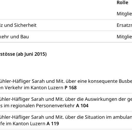
alexterne Pflege, Spitex
Rolle
Mitgli
Angehörige
Pflegeheimliste und freie Pflegeplätze
Bet
enst, Seelsorge, Religionsgemeinschaft
z und Sicherheit
Ersatz
kehr und Bau
falt Im Kanton Luzern (unilu)
Religion (gruezi.lu.ch)
Mitgli
ten, Schulsport, Spitzensport, Breitensport, Jugend und Sport, Spor
stösse (ab Juni 2015)
 Kanton Luzern
Offene Sporthallen
Gesundheitsförd
ung
iere, Wildtiere, Veterinärmedizin, Tiermedizin, Tierarzt, Tierschutz
Bühler-Häfliger Sarah und Mit. über eine konsequente Bus
Hobbytierhaltung und Bienen
Veterinärdienst
Wildti
hen Verkehr im Kanton Luzern
P 168
digung, Testament, Erbrecht, Erbschaft, Todesschein, Todesanzeige
ühler-Häfliger Sarah und Mit. über die Auswirkungen der 
desbescheinigung
s im regionalen Personenverkehr
A 104
hler-Häfliger Sarah und Mit. über die Situation im ambula
lfe im Kanton Luzern
A 119