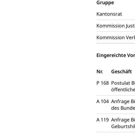
Hauspflege, spit
Gruppe
Kantonsrat
Betreuende 
Religion
Kirche, Gottesdi
Kommission Justi
Kommission Ver
Religionsviel
Sport
Freizeitaktivitä
Eingereichte Vor
Olympiateam
Tiere
Sportförder
Nr.
Haustiere, Heimt
Geschäft
P 168
Postulat 
Tierschutz
Todesfall
öffentlic
Hunde
Bestattung, Beer
A 104
Anfrage B
Ärztliche To
des Bunde
A 119
Anfrage Bü
Sicherheit
Geburtshi