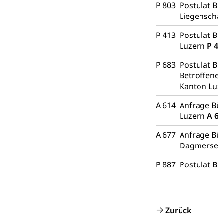
P 803
Postulat B
Bundesamt fü
Zivilschutz
Liegensch
Schutzdienstpfl
P 413
Postulat B
Luzern
P 
Zivilschutz
P 683
Postulat B
Staat und Recht
Betroffen
Kanton L
Gleichstellun
A 614
Anfrage B
Diskriminierung
Luzern
A 
Gleichstellu
A 677
Anfrage B
Zivilverfahren
Dagmersel
Schlichtungs
Zivilrecht, Zivil
P 887
Postulat 
Bezirksgeric
Betreibung u
Bankrott, Schul
Schulden (gru
Demokratie
Zurück