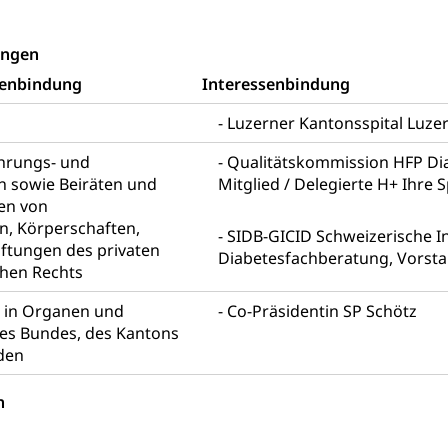
willigungen
ewilligung, Aufenthalt, Niederlassung, Wohnsitz
ungen
senbindung
Interessenbindung
ation
 Bescheinigungen
Luzerner Kantonsspital Luze
itätskarte, Visum, Geburtsurkunde
ührungs- und
Qualitätskommission HFP Dia
 Fischereiausweis
Strafregisterauszug bestellen
Waffe
n sowie Beiräten und
Mitglied / Delegierte H+ Ihre S
entitätskarte
Strassenverkehrsamt (Führerausweis, Fah
aatsangehörigkeit, Staatsbürgerschaft, Bürgerrecht, Erwerb des Bü
en von
erfahren
, Körperschaften,
SIDB-GICID Schweizerische I
iftungen des privaten
Diabetesfachberatung, Vorsta
gen
chen Rechts
 Geburtsschein, Geburtsanzeige
n in Organen und
Co-Präsidentin SP Schötz
s Bundes, des Kantons
gen (WAS Luzern)
Schwangerschaft / Geburt (gruezi.lu.c
gendliche
den
desschutz, Jugendschutz
n
Jugendförderung
Psychische Gesundheit
IV für Kinder
eheim