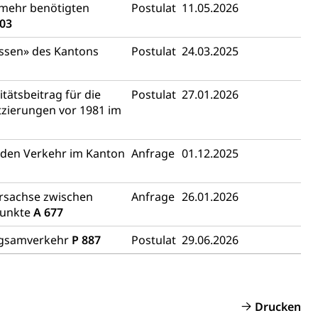
t mehr benötigten
Postulat
11.05.2026
uzern)
803
lassen» des Kantons
Postulat
24.03.2025
tätsbeitrag für die
Postulat
27.01.2026
zierungen vor 1981 im
 den Verkehr im Kanton
Anfrage
01.12.2025
 Menschen mit Behinderungen
hrsachse zwischen
Anfrage
26.01.2026
punkte
A 677
angsamverkehr
P 887
Postulat
29.06.2026
Konkursämter
Drucken