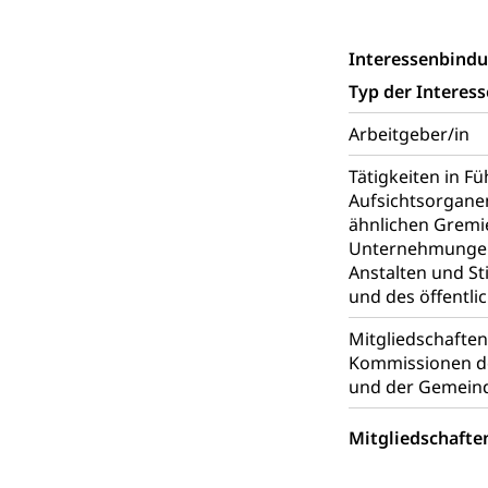
Adoption
Aufenthaltsbe
Niederlassungsb
Interessenbind
Typ der Interes
Amt für Migr
Ausweise und
Arbeitgeber/in
Reisepass, Ident
Tätigkeiten in F
Jagdausweis,
Einbürgerung
Aufsichtsorgane
Reisepass, Id
Nationalität, St
ähnlichen Gremi
Einbürgerungsv
Unternehmungen
Anstalten und St
Einbürgerun
Geburt
und des öffentli
Geburtsurkunde,
Mitgliedschafte
Kommissionen de
Familienzula
Kinder und Ju
und der Gemein
Mündigkeit, Kin
Mitgliedschafte
Kinder- und 
Pflege / Pfleg