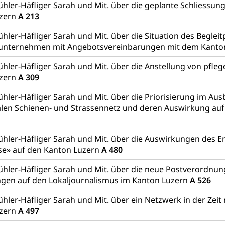
hler-Häfliger Sarah und Mit. über die geplante Schliessung
uzern
A 213
ienst, Militärdienstpflicht, Wehrpflicht, Berufssoldat, Militärdiens
tz, Wehrpflichtersatzabgabe
hler-Häfliger Sarah und Mit. über die Situation des Begleit
unternehmen mit Angebotsvereinbarungen mit dem Kanto
weizer Armee
Erwerbsausfallentschädigung (WAS Luzer
schutz
tz, Katastrophenhilfe, Polizei, Feuerwehr, Gesundheitswesen, tec
ühler-Häfliger Sarah und Mit. über die Anstellung von pfl
uzern
A 309
Führungsstab
hler-Häfliger Sarah und Mit. über die Priorisierung im Aus
 Sicherheit, öffentliche Ordnung
alen Schienen- und Strassennetz und deren Auswirkung au
ühler-Häfliger Sarah und Mit. über die Auswirkungen des E
Vorrat
se» auf den Kanton Luzern
A 480
rgung
ühler-Häfliger Sarah und Mit. über die neue Postverordnu
gen auf den Lokaljournalismus im Kanton Luzern
A 526
hein, Waffenschein, Waffenbüro, Waffentragen, Selbstverteidigu
hler-Häfliger Sarah und Mit. über ein Netzwerk in der Zei
ngstoffe und Pyrotechnik
uzern
A 497