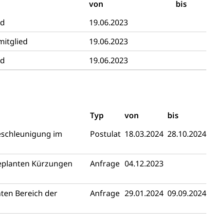
von
bis
ed
19.06.2023
reuung von Angehörigen (WAS Luzern)
mitglied
19.06.2023
ed
19.06.2023
tanlagen
erung
Jugend+Sport
Freiwilliger Schulsport
, Jagd, Fischerei, Viehzucht
Typ
von
bis
beschleunigung im
Postulat
18.03.2024
28.10.2024
ere
Halten von Wildtieren
Haltung Heimtiere
, Zivilstandsamt, Erben, Erbenliste
geplanten Kürzungen
Anfrage
04.12.2023
nten Bereich der
Anfrage
29.01.2024
09.09.2024