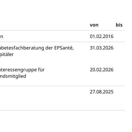
von
bis
rn
01.02.2016
betesfachberatung der EPSanté,
31.03.2026
n, Sprengstoffe und Pyrotechnik
pitäler
rzeugausweis)
Namensänderungen
rgerrechts, Verlust des Bürgerrechts,
nteressengruppe für
20.02.2026
ndsmitglied
27.08.2025
h)
 und Jugendliche (WAS Luzern)