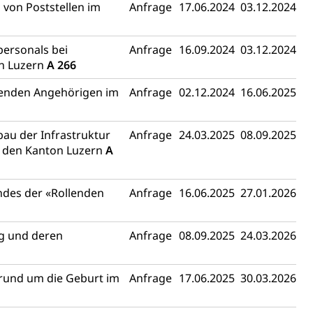
 von Poststellen im
Anfrage
17.06.2024
03.12.2024
tverweigerer, Dienstverweigerer, Militärdienstverweigerung,
personals bei
Anfrage
16.09.2024
03.12.2024
n Luzern
A 266
n)
hnische Betriebe, Alarmierung, Sirenentest
egenden Angehörigen im
Anfrage
02.12.2024
16.06.2025
bau der Infrastruktur
Anfrage
24.03.2025
08.09.2025
f den Kanton Luzern
A
ndes der «Rollenden
Anfrage
16.06.2025
27.01.2026
ng und deren
Anfrage
08.09.2025
24.03.2026
ng
t rund um die Geburt im
Anfrage
17.06.2025
30.03.2026