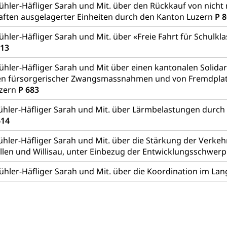
ühler-Häfliger Sarah und Mit. über den Rückkauf von nich
r Zivildienst ZIVI
Erwerbsausfallentschädigung (WAS L
aften ausgelagerter Einheiten durch den Kanton Luzern
P 
icht, Schutzraum, Schutzraumbaupflicht
ühler-Häfliger Sarah und Mit. über «Freie Fahrt für Schulk
413
ühler-Häfliger Sarah und Mit über einen kantonalen Solidari
en fürsorgerischer Zwangsmassnahmen und von Fremdplat
uzern
P 683
g von Frau und Mann
ühler-Häfliger Sarah und Mit. über Lärmbelastungen durch
, Gleichstellungsbüro, Mobbing
614
ng aller Geschlechter und Lebensformen
Gleichstellung
ühler-Häfliger Sarah und Mit. über die Stärkung der Verke
len und Willisau, unter Einbezug der Entwicklungsschwer
behörde Gleichstellung
rechtspflege, Gerichtsverfahren
Bühler-Häfliger Sarah und Mit. über die Koordination im L
hte: Aufgaben und Verfahren
Kosten im Zivilprozess
nd Konkurs
den, Zahlungsunfähigkeit, Pfändung
ezi.lu.ch)
Betreibungsämter
Betreibungsverfahren