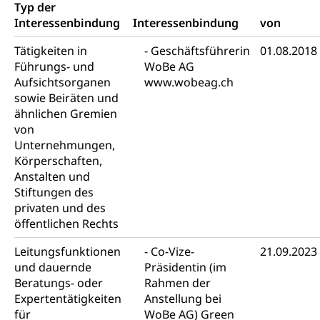
Typ der
Archiv der Denkmalpflege
Dienststelle Kultur
Kulturförderung
Interessenbindung
Interessenbindung
von
Kunst & Kultur (Luzern Tourismus)
Kulturpolitik, Sprachförderung, Denkmalpflege,
Tätigkeiten in
Geschäftsführerin
01.08.2018
kulturelles Angebot, Kulturerbe, kulturelles Erbe,
Führungs- und
WoBe AG
Nachwuchsförderung, Vermittlung, Selektive
Aufsichtsorganen
www.wobeag.ch
Förderung, Kulturausschreibungen, Kulturpreis,
sowie Beiräten und
Werkbeitrag, Produktionsbeitrag, Recherche,
Bildende Kunst, Angewandte Kunst, Theater/Tanz,
ähnlichen Gremien
Musik, Entwicklung, Programmbeiträge,
von
Filmförderung, Regionale Förderfonds,
Unternehmungen,
Werkankäufe, Kunstankäufe, Kunst und Bau, Schule
Körperschaften,
und Kultur, Kulturgesuche, Kulturvermittlung
Anstalten und
Stiftungen des
Kulturförderung und Vermittlung
privaten und des
Angebote für Schulklassen
öffentlichen Rechts
Mobilität
Zentralschweizer Filmförderung
Leitungsfunktionen
Co-Vize-
21.09.2023
Schiene und öffentlicher Verkehr
und dauernde
Präsidentin (im
Beratungs- oder
Rahmen der
Schienenverkehr, Zugverkehr, Bahnverkehr,
Expertentätigkeiten
Anstellung bei
Transportmittel, öffentlicher Verkehr
für
WoBe AG) Green