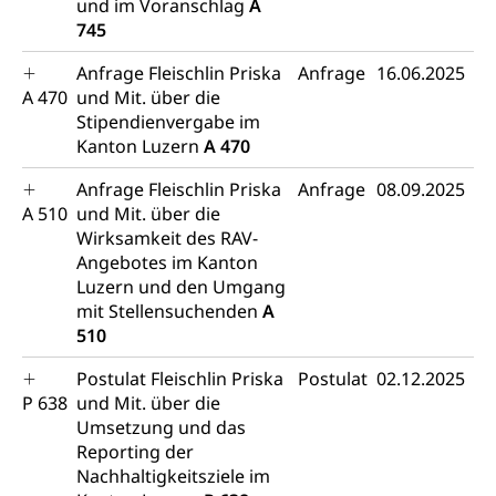
und im Voranschlag
A
Namensänderungen
745
Familienzulagen (WAS Luzern)
Kinder und Jugendliche
Anfrage Fleischlin Priska
Anfrage
16.06.2025
Schwangerschaft / Geburt (gruezi.lu.ch)
Mündigkeit, Kindesschutz, Jugendschutz
A 470
und Mit. über die
Stipendienvergabe im
Kinder- und Jugendförderung
Pflege / Pflegeheim
Kanton Luzern
A 470
Psychische Gesundheit
Hauspflege, spitalexterne Pflege, Spitex
Anfrage Fleischlin Priska
Anfrage
08.09.2025
IV für Kinder und Jugendliche (WAS Luzern)
Betreuende Angehörige
Religion
A 510
und Mit. über die
Wirksamkeit des RAV-
Pflegeheimliste und freie Pflegeplätze
Kirche, Gottesdienst, Seelsorge,
Angebotes im Kanton
Religionsgemeinschaft
Betreuung von Angehörigen (WAS Luzern)
Luzern und den Umgang
mit Stellensuchenden
A
Religionsvielfalt Im Kanton Luzern (unilu)
Sport
510
Religion (gruezi.lu.ch)
Freizeitaktivitäten, Schulsport, Spitzensport,
Breitensport, Jugend und Sport, Sportanlagen
Postulat Fleischlin Priska
Postulat
02.12.2025
P 638
und Mit. über die
Olympiateam Kanton Luzern
Tiere
Umsetzung und das
Reporting der
Offene Sporthallen
Haustiere, Heimtiere, Wildtiere, Veterinärmedizin,
Nachhaltigkeitsziele im
Tiermedizin, Tierarzt, Tierschutz, Jagd, Fischerei,
Gesundheitsförderung