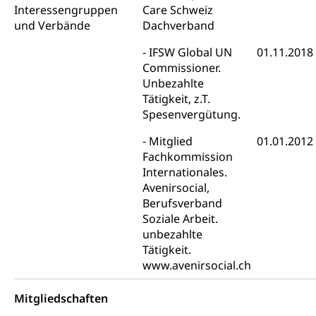
Verkehrsverbund Luzern VVL
Interessengruppen
Care Schweiz
Schifffahrt
und Verbände
Dachverband
Öffentlicher Verkehr Luzern Mobil
Schiffsverkehr, Binnenschifffahrt, Seeschifffahrt,
Flussschifffahrt
IFSW Global UN
01.11.2018
Commissioner.
Schifffahrt (Strassenverkehrsamt)
Strasse
Unbezahlte
Tätigkeit, z.T.
Autoverkehr, Lastwagenverkehr, Schwerverkehr,
Spesenvergütung.
leistungsabhängige Schwerverkehrsabgabe,
Langsamverkehr, Transportmittel, Auto, Motorrad,
Mitglied
01.01.2012
Individualverkehr
Fachkommission
zentras (Betrieb und Unterhalt LU, OW, NW,
Internationales.
ZG)
Avenirsocial,
Persönliches
Berufsverband
Strassenverkehrsamt
Soziale Arbeit.
unbezahlte
Verkehr und Infrastruktur vif
Zivilstand
Tätigkeit.
Kantonsstrassen
Geburt, Heirat, Ehe, Partnerschaft, Tod,
www.avenirsocial.ch
Zivilstandsamt, Zivilstandsregiste
Mitgliedschaften
Zivilstandswesen
Adoption