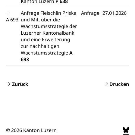
Kanton Luzern
P 638
Viehzucht
Jugend+Sport
Anfrage Fleischlin Priska
Anfrage
27.01.2026
Tierschutz
Todesfall
A 693
und Mit. über die
Freiwilliger Schulsport
Hobbytierhaltung und Bienen
Bestattung, Beerdigung, Testament, Erbrecht,
Wachstumsstrategie der
Erbschaft, Todesschein, Todesanzeige,
Sportförderung
Luzerner Kantonalbank
Veterinärdienst
Zivilstandsamt, Erben, Erbenliste
und eine Erweiterung
Wildtiere
zur nachhaltigen
Ärztliche Todesbescheinigung
Wachstumsstrategie
A
Halten von Wildtieren
693
Sicherheit
Haltung Heimtiere
Hunde
Armee
Zurück
Drucken
Militär, Militärdienst, Militärdienstpflicht,
Wehrpflicht, Berufssoldat, Militärdienstverweigerer,
Dienstverweigerer, Militärdienstverweigerung,
Wehrpflichtersatz, Wehrpflichtersatzabgabe
Militär
Bevölkerungsschutz
Schweizer Armee
Katastrophenschutz, Katastrophenhilfe, Polizei,
© 2026 Kanton Luzern
Feuerwehr, Gesundheitswesen, technische Betriebe,