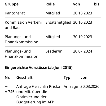
Gruppe
Rolle
von
bis
Adoptivkind, Adoptiveltern, Adoptionsvermittlung,
Adoptionsverfahren, elterliche Gewalt, elterliche
Kantonsrat
Mitglied
30.10.2023
Sorge
Kommission Verkehr
Ersatzmitglied
30.10.2023
Adoption
Aufenthaltsbewilligungen
und Bau
Niederlassungsbewilligung, Aufenthalt,
Niederlassung, Wohnsitz
Planungs- und
Mitglied
30.10.2023
Finanzkommission
Amt für Migration
Ausweise und Bescheinigungen
Planungs- und
Leader/in
20.07.2024
Reisepass, Identitätskarte, Visum, Geburtsurkunde
Finanzkommission
Jagdausweis, Fischereiausweis
Einbürgerung
Eingereichte Vorstösse (ab Juni 2015)
Strafregisterauszug bestellen
Nationalität, Staatsangehörigkeit,
Staatsbürgerschaft, Bürgerrecht, Erwerb des
Nr.
Geschäft
Typ
von
Waffen, Sprengstoffe und Pyrotechnik
Bürgerrechts, Verlust des Bürgerrechts,
Einbürgerungsverfahren
Anfrage Fleischlin Priska
Anfrage
30.03.2026
Reisepass, Identitätskarte
A 745
und Mit. über die
Einbürgerungen
Geburt
Strassenverkehrsamt (Führerausweis,
Optimierung der
Fahrzeugausweis)
Budgetierung im AFP
Geburtsurkunde, Geburtsschein, Geburtsanzeige