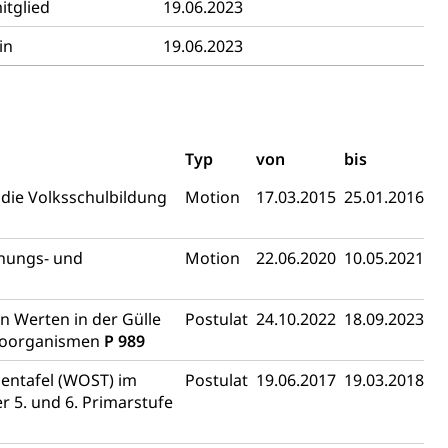
itglied
19.06.2023
in
19.06.2023
schutz (GEO-Portal rawi)
Boden
Typ
von
bis
die Volksschulbildung
Motion
17.03.2015
25.01.2016
anungs- und
Motion
22.06.2020
10.05.2021
n Werten in der Gülle
Postulat
24.10.2022
18.09.2023
kroorganismen
P 989
Energiequelle, Windenergie, Wasserkraft, Sonnenenergie,
entafel (WOST) im
Postulat
19.06.2017
19.03.2018
 5. und 6. Primarstufe