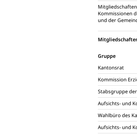
Reklameplakatst
Mitgliedschafte
Kommissionen de
Steuern (Dien
Ombudsstelle
und der Gemein
Vermittler, Verm
Umgang mit 
Mitgliedschafte
Rassismus
Schlichtungs
Diskriminierung
Gruppe
Anlaufstelle 
Strafregister 
Kantonsrat
Strafrecht, Stra
Kommission Erzi
Strafverfahr
Vormundschaf
Stabsgruppe der
Vormund, Amtsv
Aufsichts- und 
Kindes- und
Wahlbüro des Ka
Umwelt und Ba
Aufsichts- und 