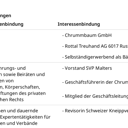
ungen
g von Frau und Mann
senbindung
Interessenbindung
, Gleichstellungsbüro, Mobbing
Chrummbaum GmbH
ng aller Geschlechter und Lebensformen
Gleichstellung
Rottal Treuhand AG 6017 Rus
behörde Gleichstellung
rechtspflege, Gerichtsverfahren
Selbständigerwerbend als Bä
hte: Aufgaben und Verfahren
Kosten im Zivilprozess
nd Konkurs
ührungs- und
Vorstand SVP Malters
n sowie Beiräten und
den, Zahlungsunfähigkeit, Pfändung
en von
Geschäftsführerin der Ch
, Körperschaften,
ezi.lu.ch)
Betreibungsämter
Betreibungsverfahren
iftungen des privaten
Mitglied der Geschäftsleitun
 Stimm- und Wahlrecht, Stimmrecht, Abstimmungen, Wahlen, politi
chen Rechts
uern
nen und dauernde
Revisorin Schweizer Kneippv
Expertentätigkeiten für
, Einkommenssteuer, Kopfsteuer, Personalsteuer, Haushaltssteuer,
pen und Verbände
nsteuer, Liegenschaftssteuer, Handänderungssteuer, Grundsteuer