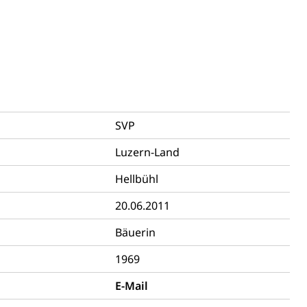
hnische Betriebe, Alarmierung, Sirenentest
SVP
Luzern-Land
ng
Hellbühl
20.06.2011
Bäuerin
uzern)
1969
E-Mail