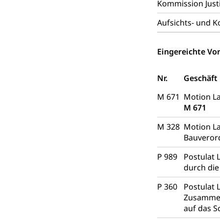
Abfall
Kommission Justi
Abfallentsorgun
Aufsichts- und 
Abfall und E
Boden, Natur 
Eingereichte Vor
Bodenschutz, La
Natur (Diens
Chemie und Gi
Nr.
Geschäft
Giftabfälle, Giftm
M 671
Motion La
M 671
Sonderabfäll
Eigentum
M 328
Motion La
Liegenschaft, I
Bauvero
ÖREB-Katast
Energie
P 989
Postulat 
durch di
Strom, Energiev
fossile Energie,
P 360
Postulat 
Zusammenh
Energiefachs
Grundbuch
auf das S
Grundbucheintr