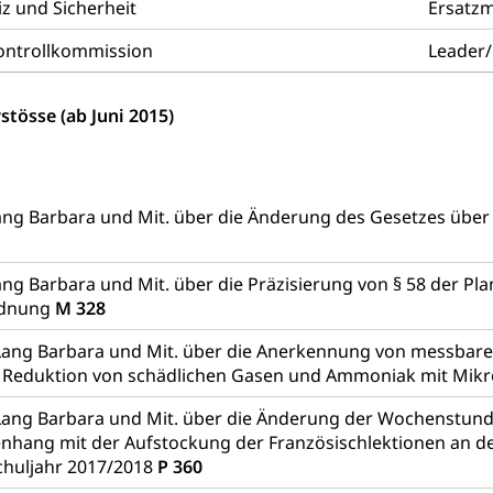
z und Sicherheit
Ersatzm
g, Kehrichtabfuhr, Müllabfuhr
Kontrollkommission
Leader/
ntsorgung
Gemeindeverbände für Abfallentsorgung
und Landschaft
stösse (ab Juni 2015)
ndschaftsschutz, Gewässerschutz, Naturschutz, Umweltschutz
tstelle Landwirtschaft und Wald)
Natur- und Lanschafts
fte
üll, Schadstoffe, Giftstoffe, Störfall
ng Barbara und Mit. über die Änderung des Gesetzes über 
e und Gifte (Umweltberatung Luzern)
ng Barbara und Mit. über die Präzisierung von § 58 der Pl
mmobilie, Grundstück
rdnung
M 328
er
Grundeigentümerabfrage
Lang Barbara und Mit. über die Anerkennung von messbare
e Reduktion von schädlichen Gasen und Ammoniak mit Mi
ersorgung, Stromversorgung, Energieverbrauch, Stromverbrauch, 
 erneuerbare Energie, Biomasse
Lang Barbara und Mit. über die Änderung der Wochenstund
ang mit der Aufstockung der Französischlektionen an der
tellenkonferenz Zentralschweiz
chuljahr 2017/2018
P 360
ag, Grundbuchamt, Grundeigentum, Grundstück