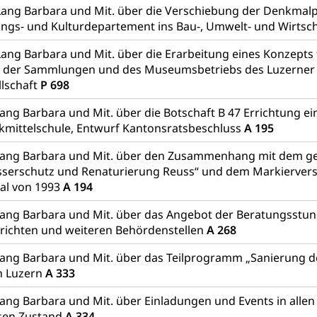
Lang Barbara und Mit. über die Verschiebung der Denkmal
Grundbuchplan mit Eigentümerabfrage (Geoportal)
a
ungs- und Kulturdepartement ins Bau-, Umwelt- und Wirts
, Luftverschmutzung, Klimaschutz, Klimaveränderung, Treibhausef
Lang Barbara und Mit. über die Erarbeitung eines Konzepts 
 der Sammlungen und des Museumsbetriebs des Luzerner
Luft, Klima (Geoportal)
Klima
lschaft
P 698
ungsplan
ang Barbara und Mit. über die Botschaft B 47 Errichtung ei
kmittelschule, Entwurf Kantonsratsbeschluss
A 195
ool
Richtplanung Kanton Luzern (ARE)
Raum und Wirts
Lang Barbara und Mit. über den Zusammenhang mit dem ge
serschutz und Renaturierung Reuss“ und dem Markierver
al von 1993
A 194
ang Barbara und Mit. über das Angebot der Beratungsstu
richten und weiteren Behördenstellen
A 268
ang Barbara und Mit. über das Teilprogramm „Sanierung d
n Luzern
A 333
ang Barbara und Mit. über Einladungen und Events in all
sen Zustand
A 334