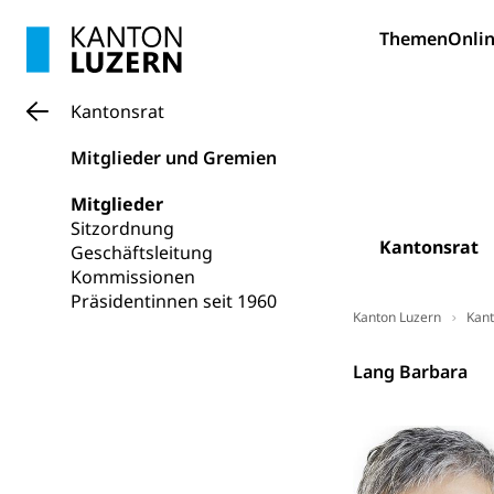
Religionsviel
Sport
Themen
Onlin
Freizeitaktivitä
Olympiateam
Tiere
Kantonsrat
Sportförder
Haustiere, Heimt
Mitglieder und Gremien
Tierschutz
Todesfall
Mitglieder
Hunde
Bestattung, Beer
Sitzordnung
Kantonsrat
Geschäftsleitung
Ärztliche To
Kommissionen
Präsidentinnen seit 1960
Sicherheit
Kanton Luzern
Kant
Armee
Kantonsrat
Lang Barbara
Militär, Militärd
Wehrpflichtersa
Militär
Sch
Bevölkerungs