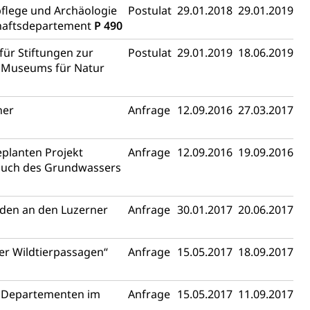
pflege und Archäologie
Postulat
29.01.2018
29.01.2019
chaftsdepartement
P 490
fekt
für Stiftungen zur
Postulat
29.01.2019
18.06.2019
 Museums für Natur
ner
Anfrage
12.09.2016
27.03.2017
chaft rawi
planten Projekt
Anfrage
12.09.2016
19.09.2016
such des Grundwassers
nden an den Luzerner
Anfrage
30.01.2017
20.06.2017
er Wildtierpassagen“
Anfrage
15.05.2017
18.09.2017
en Departementen im
Anfrage
15.05.2017
11.09.2017