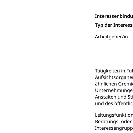
Staat und Recht
Interessenbind
Gleichstellun
Typ der Interes
Diskriminierung
Arbeitgeber/in
Gleichstellu
Zivilverfahren
Schlichtungs
Zivilrecht, Zivil
Bezirksgeric
Betreibung u
Tätigkeiten in F
Aufsichtsorgane
Bankrott, Schul
ähnlichen Gremi
Unternehmungen
Schulden (gru
Demokratie
Anstalten und St
Regierungsform,
und des öffentli
Volksrechte
Kantonale Ste
Leitungsfunktio
Beratungs- oder 
Finanzausgleich
Interessengrup
Grundstückgewin