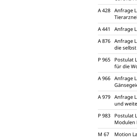
A 428
Anfrage 
Tierarzne
A 441
Anfrage L
A 876
Anfrage L
die selbs
P 965
Postulat 
für die W
A 966
Anfrage 
Gänsegei
A 979
Anfrage L
und weit
P 983
Postulat 
Modulen
M 67
Motion La