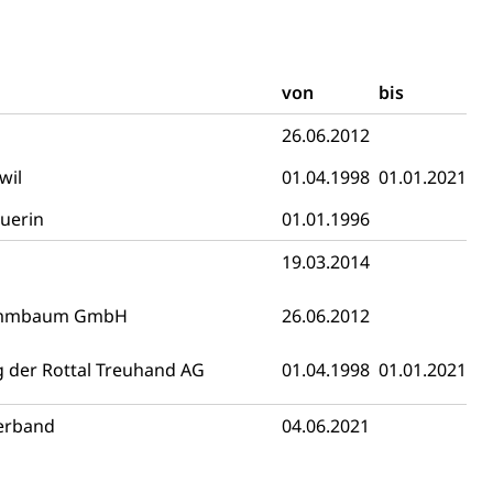
von
bis
26.06.2012
 Menschen mit Behinderungen
wil
01.04.1998
01.01.2021
uerin
01.01.1996
19.03.2014
rummbaum GmbH
26.06.2012
Konkursämter
g der Rottal Treuhand AG
01.04.1998
01.01.2021
sche Parteien, Grundfreiheiten, Pluralismus
erband
04.06.2021
 Vermögenssteuer, Verrechnungssteuer, Quellensteuer,
, Kirchensteuer, Gewerbesteuer, Vergnügungssteuer,