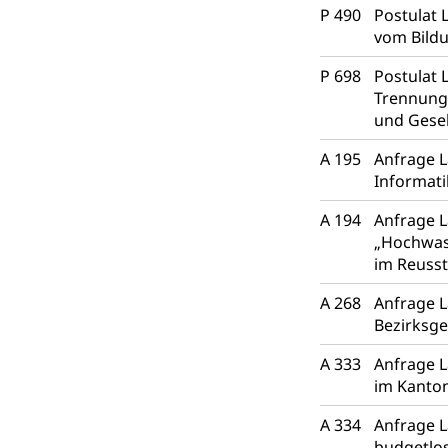
P 490
Postulat 
Grundbuch
Luft und Klim
vom Bild
Luftreinhaltung
P 698
Postulat 
Trennung
Atmosphäre, 
Raumplanung
und Gesel
Raumplan, Nutz
A 195
Anfrage L
Informati
Raumdatenp
A 194
Anfrage 
„Hochwas
im Reusst
A 268
Anfrage L
Bezirksge
A 333
Anfrage L
im Kanto
A 334
Anfrage L
budgetlo