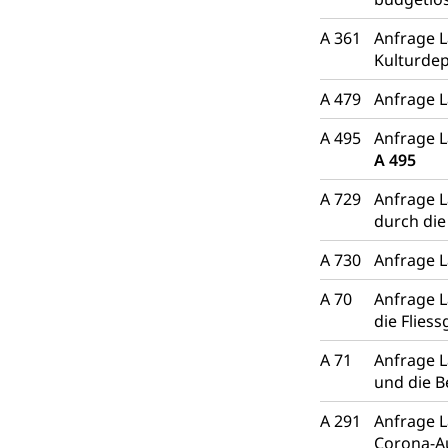
A 361
Anfrage L
Kulturde
A 479
Anfrage L
A 495
Anfrage L
A 495
A 729
Anfrage L
durch di
A 730
Anfrage L
A 70
Anfrage L
die Flies
A 71
Anfrage L
und die 
A 291
Anfrage L
Corona-A