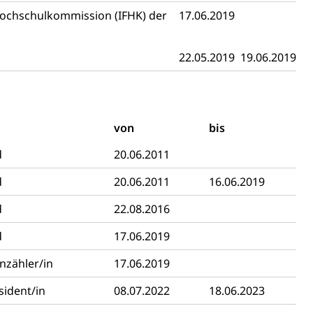
- und Kapitalsteuer
ochschulkommission (IFHK) der
17.06.2019
22.05.2019
19.06.2019
ion
ehrsamt
Beschwerdestelle Spitäler
von
bis
ierung
d
20.06.2011
rauszug, Kriminalität
d
20.06.2011
16.06.2019
PD)
d
22.08.2016
schutz
d
17.06.2019
tzbehörden im Kanton Luzern
nzähler/in
17.06.2019
sident/in
08.07.2022
18.06.2023