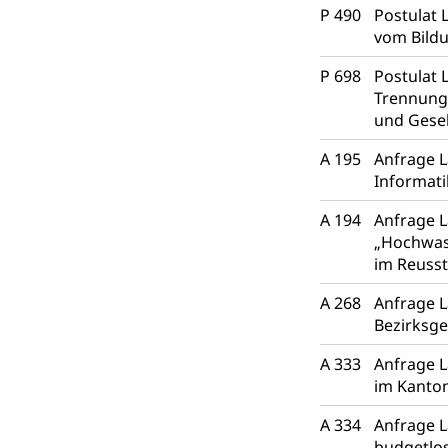
P 490
Postulat 
Grundbuch
Luft und Klim
vom Bild
Luftreinhaltung
P 698
Postulat 
Trennung
Atmosphäre, 
Raumplanung
und Gesel
Raumplan, Nutz
A 195
Anfrage L
Informati
Raumdatenp
A 194
Anfrage 
„Hochwas
im Reusst
A 268
Anfrage L
Bezirksge
A 333
Anfrage L
im Kanto
A 334
Anfrage L
budgetlo