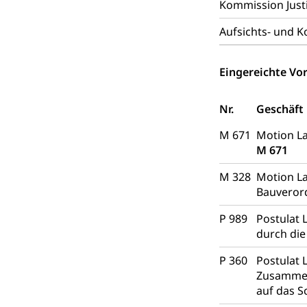
Abfall
Kommission Justi
Abfallentsorgun
Aufsichts- und 
Abfall und E
Boden, Natur 
Eingereichte Vor
Bodenschutz, La
Natur (Diens
Chemie und Gi
Nr.
Geschäft
Giftabfälle, Giftm
M 671
Motion La
M 671
Sonderabfäll
Eigentum
M 328
Motion La
Liegenschaft, I
Bauvero
ÖREB-Katast
Energie
P 989
Postulat 
durch di
Strom, Energiev
fossile Energie,
P 360
Postulat 
Zusammenh
Energiefachs
Grundbuch
auf das S
Grundbucheintr