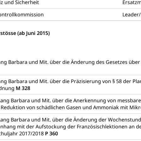
z und Sicherheit
Ersatzm
g, Kehrichtabfuhr, Müllabfuhr
Kontrollkommission
Leader/
ntsorgung
Gemeindeverbände für Abfallentsorgung
und Landschaft
stösse (ab Juni 2015)
ndschaftsschutz, Gewässerschutz, Naturschutz, Umweltschutz
tstelle Landwirtschaft und Wald)
Natur- und Lanschafts
fte
üll, Schadstoffe, Giftstoffe, Störfall
ng Barbara und Mit. über die Änderung des Gesetzes über 
e und Gifte (Umweltberatung Luzern)
ng Barbara und Mit. über die Präzisierung von § 58 der Pl
mmobilie, Grundstück
rdnung
M 328
er
Grundeigentümerabfrage
Lang Barbara und Mit. über die Anerkennung von messbare
e Reduktion von schädlichen Gasen und Ammoniak mit Mi
ersorgung, Stromversorgung, Energieverbrauch, Stromverbrauch, 
 erneuerbare Energie, Biomasse
Lang Barbara und Mit. über die Änderung der Wochenstund
ang mit der Aufstockung der Französischlektionen an der
tellenkonferenz Zentralschweiz
chuljahr 2017/2018
P 360
ag, Grundbuchamt, Grundeigentum, Grundstück