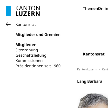
Religionsviel
Sport
Themen
Onlin
Freizeitaktivitä
Olympiateam
Tiere
Kantonsrat
Sportförder
Haustiere, Heimt
Mitglieder und Gremien
Tierschutz
Todesfall
Mitglieder
Hunde
Bestattung, Beer
Sitzordnung
Kantonsrat
Geschäftsleitung
Ärztliche To
Kommissionen
Präsidentinnen seit 1960
Sicherheit
Kanton Luzern
Kant
Armee
Kantonsrat
Lang Barbara
Militär, Militärd
Wehrpflichtersa
Militär
Sch
Bevölkerungs