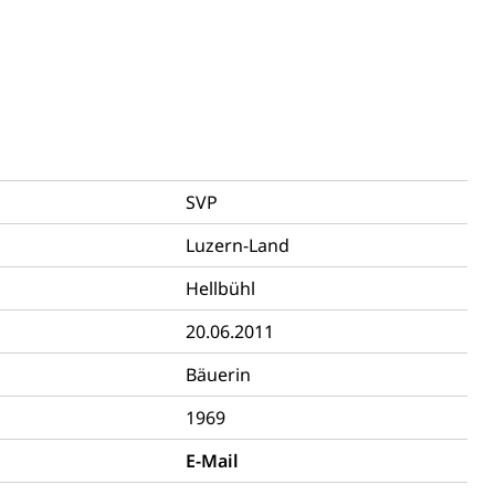
hnische Betriebe, Alarmierung, Sirenentest
SVP
Luzern-Land
ng
Hellbühl
20.06.2011
Bäuerin
uzern)
1969
E-Mail