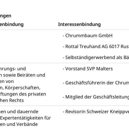
ungen
g von Frau und Mann
senbindung
Interessenbindung
, Gleichstellungsbüro, Mobbing
Chrummbaum GmbH
ng aller Geschlechter und Lebensformen
Gleichstellung
Rottal Treuhand AG 6017 Rus
behörde Gleichstellung
rechtspflege, Gerichtsverfahren
Selbständigerwerbend als Bä
hte: Aufgaben und Verfahren
Kosten im Zivilprozess
nd Konkurs
ührungs- und
Vorstand SVP Malters
n sowie Beiräten und
den, Zahlungsunfähigkeit, Pfändung
en von
Geschäftsführerin der Ch
, Körperschaften,
ezi.lu.ch)
Betreibungsämter
Betreibungsverfahren
iftungen des privaten
Mitglied der Geschäftsleitun
 Stimm- und Wahlrecht, Stimmrecht, Abstimmungen, Wahlen, politi
chen Rechts
uern
nen und dauernde
Revisorin Schweizer Kneippv
Expertentätigkeiten für
, Einkommenssteuer, Kopfsteuer, Personalsteuer, Haushaltssteuer,
pen und Verbände
nsteuer, Liegenschaftssteuer, Handänderungssteuer, Grundsteuer