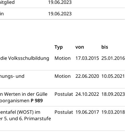
itglied
19.06.2023
in
19.06.2023
schutz (GEO-Portal rawi)
Boden
Typ
von
bis
die Volksschulbildung
Motion
17.03.2015
25.01.2016
anungs- und
Motion
22.06.2020
10.05.2021
n Werten in der Gülle
Postulat
24.10.2022
18.09.2023
kroorganismen
P 989
Energiequelle, Windenergie, Wasserkraft, Sonnenenergie,
entafel (WOST) im
Postulat
19.06.2017
19.03.2018
 5. und 6. Primarstufe