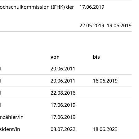
- und Kapitalsteuer
ochschulkommission (IFHK) der
17.06.2019
22.05.2019
19.06.2019
ion
ehrsamt
Beschwerdestelle Spitäler
von
bis
ierung
d
20.06.2011
rauszug, Kriminalität
d
20.06.2011
16.06.2019
PD)
d
22.08.2016
schutz
d
17.06.2019
tzbehörden im Kanton Luzern
nzähler/in
17.06.2019
sident/in
08.07.2022
18.06.2023