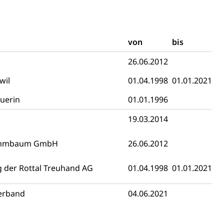
von
bis
26.06.2012
 Menschen mit Behinderungen
wil
01.04.1998
01.01.2021
uerin
01.01.1996
19.03.2014
rummbaum GmbH
26.06.2012
Konkursämter
g der Rottal Treuhand AG
01.04.1998
01.01.2021
sche Parteien, Grundfreiheiten, Pluralismus
erband
04.06.2021
 Vermögenssteuer, Verrechnungssteuer, Quellensteuer,
, Kirchensteuer, Gewerbesteuer, Vergnügungssteuer,