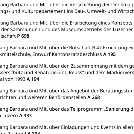
Lang Barbara und Mit. über die Verschiebung der Denkmal
Grundbuchplan mit Eigentümerabfrage (Geoportal)
a
ungs- und Kulturdepartement ins Bau-, Umwelt- und Wirts
, Luftverschmutzung, Klimaschutz, Klimaveränderung, Treibhausef
Lang Barbara und Mit. über die Erarbeitung eines Konzepts 
 der Sammlungen und des Museumsbetriebs des Luzerner
Luft, Klima (Geoportal)
Klima
lschaft
P 698
ungsplan
ang Barbara und Mit. über die Botschaft B 47 Errichtung ei
kmittelschule, Entwurf Kantonsratsbeschluss
A 195
ool
Richtplanung Kanton Luzern (ARE)
Raum und Wirts
Lang Barbara und Mit. über den Zusammenhang mit dem ge
serschutz und Renaturierung Reuss“ und dem Markierver
al von 1993
A 194
ang Barbara und Mit. über das Angebot der Beratungsstu
richten und weiteren Behördenstellen
A 268
ang Barbara und Mit. über das Teilprogramm „Sanierung d
n Luzern
A 333
ang Barbara und Mit. über Einladungen und Events in all
sen Zustand
A 334