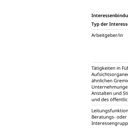
Staat und Recht
Interessenbind
Gleichstellun
Typ der Interes
Diskriminierung
Arbeitgeber/in
Gleichstellu
Zivilverfahren
Schlichtungs
Zivilrecht, Zivil
Bezirksgeric
Betreibung u
Tätigkeiten in F
Aufsichtsorgane
Bankrott, Schul
ähnlichen Gremi
Unternehmungen
Schulden (gru
Demokratie
Anstalten und St
Regierungsform,
und des öffentli
Volksrechte
Kantonale Ste
Leitungsfunktio
Beratungs- oder 
Finanzausgleich
Interessengrup
Grundstückgewin