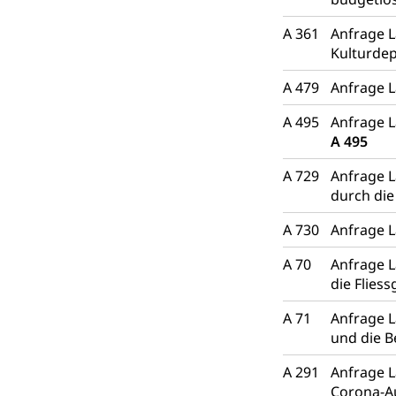
A 361
Anfrage L
Kulturde
A 479
Anfrage L
A 495
Anfrage L
A 495
A 729
Anfrage L
durch di
A 730
Anfrage L
A 70
Anfrage L
die Flies
A 71
Anfrage L
und die 
A 291
Anfrage L
Corona-A