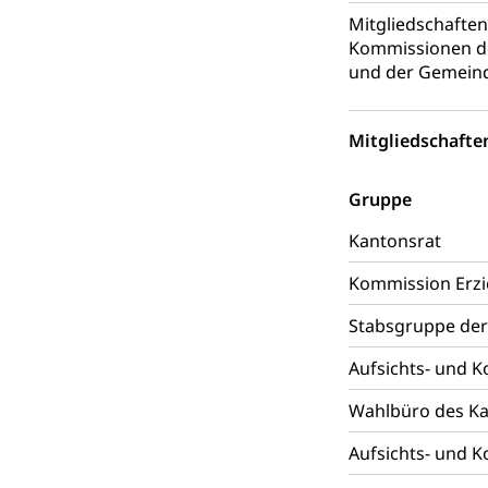
Reklameplakatst
Mitgliedschafte
Kommissionen de
Steuern (Dien
Ombudsstelle
und der Gemein
Vermittler, Verm
Umgang mit 
Mitgliedschafte
Rassismus
Schlichtungs
Diskriminierung
Gruppe
Anlaufstelle 
Strafregister 
Kantonsrat
Strafrecht, Stra
Kommission Erzi
Strafverfahr
Vormundschaf
Stabsgruppe der
Vormund, Amtsv
Aufsichts- und 
Kindes- und
Wahlbüro des Ka
Umwelt und Ba
Aufsichts- und 