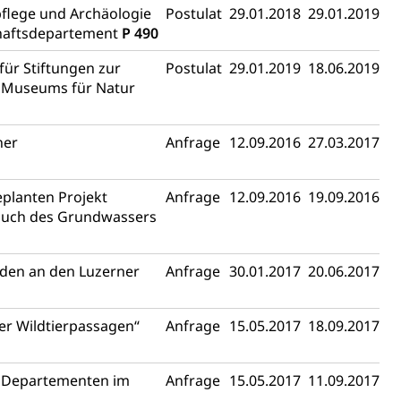
pflege und Archäologie
Postulat
29.01.2018
29.01.2019
chaftsdepartement
P 490
fekt
für Stiftungen zur
Postulat
29.01.2019
18.06.2019
 Museums für Natur
ner
Anfrage
12.09.2016
27.03.2017
chaft rawi
planten Projekt
Anfrage
12.09.2016
19.09.2016
such des Grundwassers
nden an den Luzerner
Anfrage
30.01.2017
20.06.2017
er Wildtierpassagen“
Anfrage
15.05.2017
18.09.2017
en Departementen im
Anfrage
15.05.2017
11.09.2017