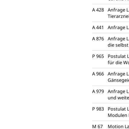
A 428
Anfrage 
Tierarzne
A 441
Anfrage L
A 876
Anfrage L
die selbs
P 965
Postulat 
für die W
A 966
Anfrage 
Gänsegei
A 979
Anfrage L
und weit
P 983
Postulat 
Modulen
M 67
Motion La