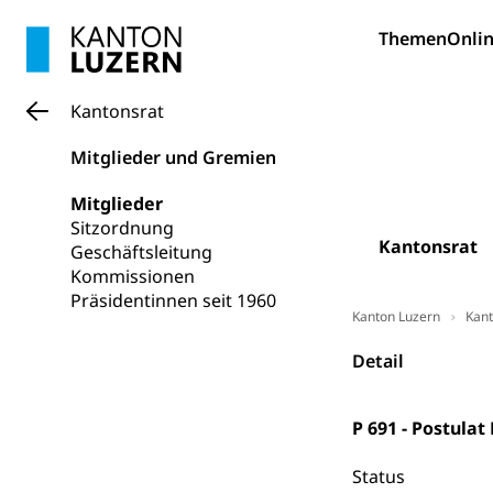
Pilotprojekt
Erwachsenenb
Themen
Onlin
Umschulung, zwe
Grundkompetenze
Kantonsrat
Erwachsene
Berufliche Gr
Mitglieder und Gremien
Fachperson B
Lehre, Berufsfac
Mitglieder
Allgemeinbil
Sitzordnung
Schulen und 
Hochschule F
Bildung & Be
Kantonsrat
Geschäftsleitung
Fremdsprache
Studium, Hochsc
Kommissionen
Berufsabschl
Präsidentinnen seit 1960
Information
Kanton Luzern
Kant
Campus Hor
Mittelschulen
Berufslehre (
Pädagogische
Gymnasium, Hand
Detail
Informatikmitte
Berufsmaturi
und Vollzeitsch
P 691 - Postula
Berufsbildung
Obligatorische
Status
Fach- & Wirt
Schulpflicht, S