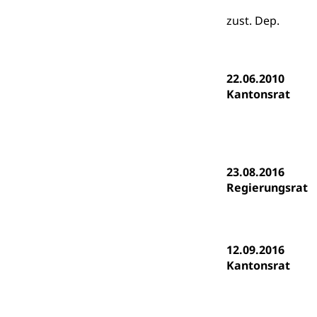
Psychomotorik, 
Gymnasien & 
zust. Dep.
Kantonale S
Stipendien un
Gesundheits
Sonderschul
Studienbeihilfe
22.06.2010
Heilpädagogi
Stipendien U
Kantonsrat
Universität
Fachstelle St
Technische Hoch
Hochschulbildung
Finanzielle 
Hochschule Luze
(Dachorganisati
23.08.2016
Regierungsrat
swissunivers
Vorschule
Kindergarten, Ki
Kinderbetre
12.09.2016
Kantonsrat
Frühe Förde
Gesundheit und 
Konsumenten