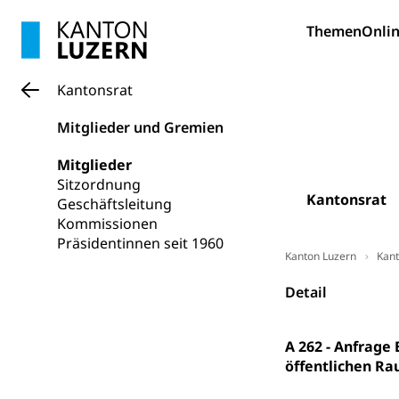
Pilotprojekt
Erwachsenenb
Themen
Onlin
Umschulung, zwe
Grundkompetenze
Kantonsrat
Erwachsene
Berufliche Gr
Mitglieder und Gremien
Fachperson B
Lehre, Berufsfac
Mitglieder
Allgemeinbil
Sitzordnung
Schulen und 
Hochschule F
Bildung & Be
Kantonsrat
Geschäftsleitung
Fremdsprache
Studium, Hochsc
Kommissionen
Berufsabschl
Präsidentinnen seit 1960
Information
Kanton Luzern
Kant
Campus Hor
Mittelschulen
Berufslehre (
Pädagogische
Gymnasium, Hand
Detail
Informatikmitte
Berufsmaturi
und Vollzeitsch
A 262 - Anfrage
Berufsbildung
Obligatorische
öffentlichen R
Fach- & Wirt
Schulpflicht, S