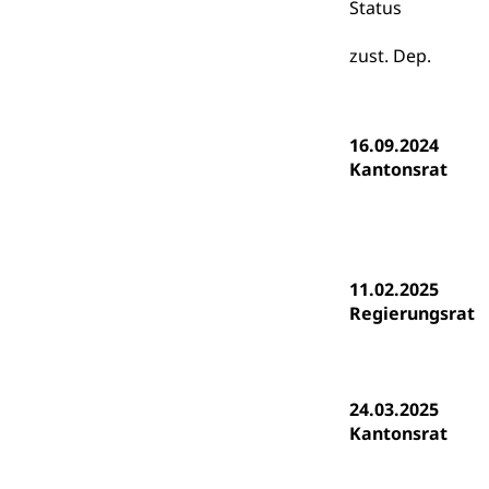
Status
Psychomotorik, 
Gymnasien & 
zust. Dep.
Kantonale S
Stipendien un
Gesundheits
Sonderschul
Studienbeihilfe
Heilpädagogi
Stipendien U
16.09.2024
Universität
Kantonsrat
Fachstelle St
Technische Hoch
Hochschulbildung
Finanzielle 
Hochschule Luze
(Dachorganisati
11.02.2025
swissunivers
Vorschule
Regierungsrat
Kindergarten, Ki
Kinderbetre
24.03.2025
Frühe Förde
Gesundheit und 
Kantonsrat
Konsumenten