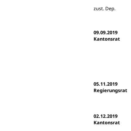
Gymnasien & 
zust. Dep.
Kantonale S
Stipendien un
Gesundheits
Sonderschul
Studienbeihilfe
Heilpädagogi
Stipendien U
09.09.2019
Universität
Kantonsrat
Fachstelle St
Technische Hoch
Hochschulbildung
Finanzielle 
Hochschule Luze
(Dachorganisati
swissunivers
Vorschule
Kindergarten, Ki
05.11.2019
Regierungsrat
Kinderbetre
Frühe Förde
Gesundheit und 
02.12.2019
Konsumenten
Kantonsrat
Konsumentenrech