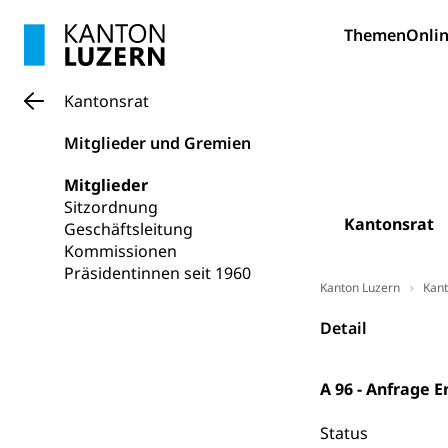
Pilotprojekt
Erwachsenenb
Themen
Onlin
Umschulung, zwe
Grundkompetenze
Erwachsene
Berufliche Gr
Kantonsrat
Fachperson B
Lehre, Berufsfac
Mitglieder und Gremien
Allgemeinbil
Mitglieder
Schulen und 
Hochschule F
Bildung & Be
Sitzordnung
Kantonsrat
Fremdsprache
Studium, Hochsc
Geschäftsleitung
Berufsabschl
Kommissionen
Information
Campus Hor
Mittelschulen
Präsidentinnen seit 1960
Kanton Luzern
Kant
Berufslehre (
Pädagogische
Gymnasium, Hand
Informatikmitte
Detail
Berufsmaturi
und Vollzeitsch
Berufsbildung
Obligatorische
A 96 - Anfrage 
Fach- & Wirt
Schulpflicht, S
Status
Psychomotorik, 