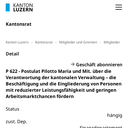
Frühpensionierung, Altersrente, berufliche
Vorsorge, Altersvorsorge
Handelsregister Luzern
Na
Dienststelle Steuern - Wissenswertes
AHV-Altersrente (WAS Luzern)
Kantonsrat
Selbständige (WAS Luzern)
LUPK - Luzerner Pensionskasse
Bildung und Forschung
Altersvorsorge (gruezi.lu.ch)
Kanton Luzern
Kantonsrat
Mitglieder und Gremien
Mitglieder
Wissenschaftsförderung
Detail
Forschungsförderung, Wissenschaftsmarketing,
Wissenschaft, Forschung, Entwicklung, Projekte
Geschäft abonnieren
P 622 - Postulat Pilotto Maria und Mit. über die
Pilotprojekte Klima
Erwachsenenbildung und Weiterbildung
Verantwortung der kantonalen Verwaltung – die
Innovative Projekte Landwirtschaft und
Umschulung, zweiter Bildungsweg,
Beschäftigung und die Eingliederung von Personen
Nachdiplomstudium, Zusatzlehre, Höhere
Wald
mit reduzierter Leistungsfähigkeit und geringen
Berufsbildung, Berufsmatura nach Lehre,
Arbeitsmarktchancen fördern
Projektförderung Universität Luzern unilu
Neuorientierung, Grundkompetenzen,
Berufsberatung, Standortbestimmung,
Status
Studienberatung, Beratung und Unterstützung,
Berufsabschluss für Erwachsene
hängig
zust. Dep.
Erwachsenenmatura
Berufliche Grundbildung
Finanzdepartement