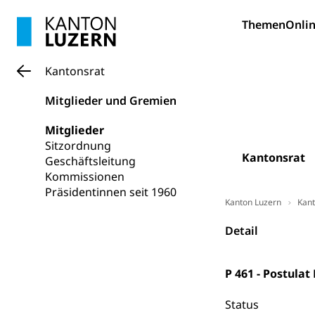
Forschungsförde
Themen
Onlin
Pilotprojekt
Erwachsenenb
Kantonsrat
Umschulung, zwe
Grundkompetenze
Mitglieder und Gremien
Erwachsene
Berufliche Gr
Mitglieder
Fachperson B
Lehre, Berufsfac
Sitzordnung
Kantonsrat
Geschäftsleitung
Allgemeinbil
Kommissionen
Schulen und 
Hochschule F
Bildung & Be
Präsidentinnen seit 1960
Kanton Luzern
Kant
Fremdsprache
Studium, Hochsc
Berufsabschl
Information
Detail
Campus Hor
Mittelschulen
Berufslehre (
Pädagogische
Gymnasium, Hand
P 461 - Postula
Informatikmitte
Berufsmaturi
und Vollzeitsch
Status