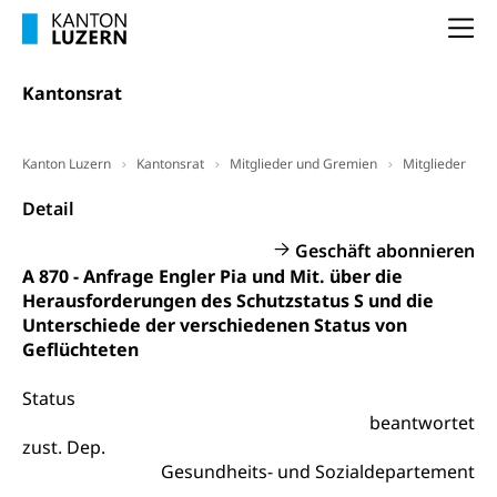
Vorsorge, Altersvorsorge
Handelsregister Luzern
Na
Dienststelle Steuern - Wissenswertes
AHV-Altersrente (WAS Luzern)
Selbständige (WAS Luzern)
LUPK - Luzerner Pensionskasse
Kantonsrat
Bildung und Forschung
Altersvorsorge (gruezi.lu.ch)
Wissenschaftsförderung
Kanton Luzern
Kantonsrat
Mitglieder und Gremien
Mitglieder
Forschungsförderung, Wissenschaftsmarketing,
Detail
Wissenschaft, Forschung, Entwicklung, Projekte
Geschäft abonnieren
Pilotprojekte Klima
Erwachsenenbildung und Weiterbildung
A 870 - Anfrage Engler Pia und Mit. über die
Innovative Projekte Landwirtschaft und
Umschulung, zweiter Bildungsweg,
Herausforderungen des Schutzstatus S und die
Nachdiplomstudium, Zusatzlehre, Höhere
Wald
Unterschiede der verschiedenen Status von
Berufsbildung, Berufsmatura nach Lehre,
Geflüchteten
Projektförderung Universität Luzern unilu
Neuorientierung, Grundkompetenzen,
Berufsberatung, Standortbestimmung,
Status
Studienberatung, Beratung und Unterstützung,
Berufsabschluss für Erwachsene
beantwortet
zust. Dep.
Erwachsenenmatura
Berufliche Grundbildung
Gesundheits- und Sozialdepartement