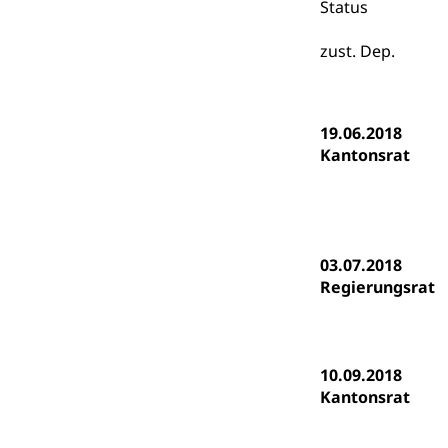
Status
Psychomotorik, 
Gymnasien & 
zust. Dep.
Kantonale S
Stipendien un
Gesundheits
Sonderschul
Studienbeihilfe
Heilpädagogi
Stipendien U
19.06.2018
Universität
Kantonsrat
Fachstelle St
Technische Hoch
Hochschulbildung
Finanzielle 
Hochschule Luze
(Dachorganisati
03.07.2018
swissunivers
Vorschule
Regierungsrat
Kindergarten, Ki
Kinderbetre
10.09.2018
Frühe Förde
Gesundheit und 
Kantonsrat
Konsumenten