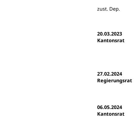
Psychomotorik, 
Gymnasien & 
zust. Dep.
Kantonale S
Stipendien un
Gesundheits
Sonderschul
Studienbeihilfe
20.03.2023
Heilpädagogi
Stipendien U
Kantonsrat
Universität
Fachstelle St
Technische Hoch
Hochschulbildung
Finanzielle 
Hochschule Luze
(Dachorganisati
27.02.2024
Regierungsrat
swissunivers
Vorschule
Kindergarten, Ki
Kinderbetre
06.05.2024
Kantonsrat
Frühe Förde
Gesundheit und 
Konsumenten