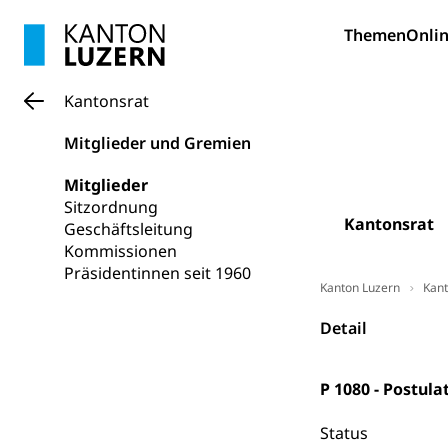
Pilotprojekt
Erwachsenenb
Themen
Onlin
Umschulung, zwe
Grundkompetenze
Kantonsrat
Erwachsene
Berufliche Gr
Mitglieder und Gremien
Fachperson B
Lehre, Berufsfac
Mitglieder
Allgemeinbil
Sitzordnung
Schulen und 
Hochschule F
Bildung & Be
Kantonsrat
Geschäftsleitung
Fremdsprache
Studium, Hochsc
Kommissionen
Berufsabschl
Präsidentinnen seit 1960
Information
Kanton Luzern
Kant
Campus Hor
Mittelschulen
Berufslehre (
Pädagogische
Gymnasium, Hand
Detail
Informatikmitte
Berufsmaturi
und Vollzeitsch
P 1080 - Postul
Berufsbildung
Obligatorische
Status
Fach- & Wirt
Schulpflicht, S