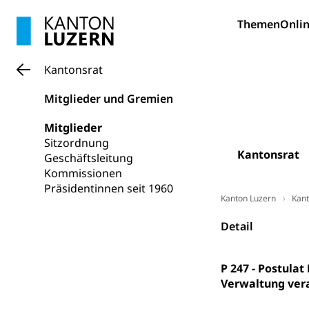
Allgemeinbil
Themen
Onlin
Schulen und 
Hochschule F
Bildung & Be
Fremdsprache
Studium, Hochsc
Berufsabschl
Kantonsrat
Information
Campus Hor
Mittelschulen
Mitglieder und Gremien
Berufslehre (
Pädagogische
Gymnasium, Hand
Informatikmitte
Mitglieder
Berufsmaturi
und Vollzeitsch
Sitzordnung
Kantonsrat
Geschäftsleitung
Berufsbildung
Obligatorische
Kommissionen
Präsidentinnen seit 1960
Fach- & Wirt
Schulpflicht, S
Kanton Luzern
Kant
Psychomotorik, 
Gymnasien & 
Detail
Kantonale S
Stipendien un
Gesundheits
Sonderschul
Studienbeihilfe
P 247 - Postula
Heilpädagogi
Verwaltung ver
Stipendien U
Universität