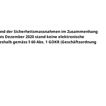
ldung
itäre Ausbildung, akademische Ausbildung,
t, Weiterbildung, Forschung, Entwicklung, Dienstleistungen,
en Hochschule Luzern hslu
e Luzern, PH Luzern, UniLU, swissuniversities
fgrund der Sicherheitsmassnahmen im Zusammenhang
gesmutter, Freiwilliges Kindergarten Jahr
bis Dezember 2020 stand keine elektronische
shalb gemäss § 60 Abs. 1 GOKR (Geschäftsordnung
erung
Kindergarten & Basisstufe
mentenorganisation, parallele Einfuhr, regionale
artell, Cassis-deDijon-Prinzip
ung, Krankenkasse
)