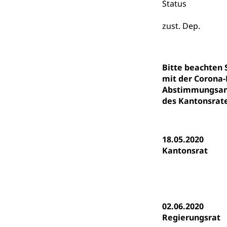
Fachstelle St
Technische Hoch
Status
Hochschulbildung
Finanzielle 
Hochschule Luze
zust. Dep.
(Dachorganisati
swissunivers
Vorschule
Bitte beachten
Kindergarten, Ki
mit der Corona-
Abstimmungsanl
Kinderbetre
des Kantonsrate
Frühe Förde
Gesundheit und 
Konsumenten
18.05.2020
Kantonsrat
Konsumentenrech
Erschöpfung, nat
Lebensmittel
Krankenversi
Unfallversicheru
02.06.2020
Regierungsrat
Krankenversi
Lebensmittels