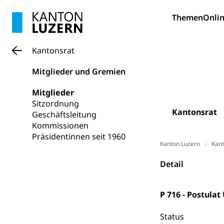
Forschungsförde
Themen
Onlin
Pilotprojekt
Erwachsenenb
Umschulung, zwe
Grundkompetenze
Kantonsrat
Erwachsene
Berufliche Gr
Mitglieder und Gremien
Fachperson B
Lehre, Berufsfac
Mitglieder
Sitzordnung
Allgemeinbil
Kantonsrat
Geschäftsleitung
Schulen und 
Hochschule F
Bildung & Be
Kommissionen
Fremdsprache
Studium, Hochsc
Präsidentinnen seit 1960
Berufsabschl
Kanton Luzern
Kant
Information
Campus Hor
Mittelschulen
Detail
Berufslehre (
Pädagogische
Gymnasium, Hand
Informatikmitte
Berufsmaturi
und Vollzeitsch
P 716 - Postula
Berufsbildung
Obligatorische
Status