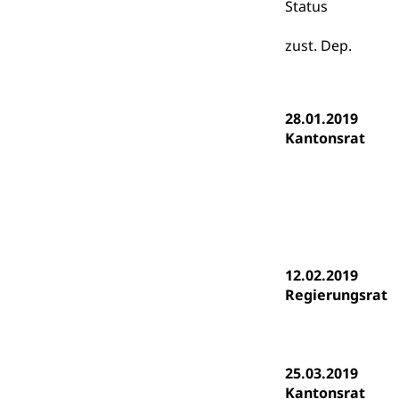
Status
Kantonale S
Stipendien un
Gesundheits
Sonderschul
Studienbeihilfe
zust. Dep.
Heilpädagogi
Stipendien U
Universität
Fachstelle St
Technische Hoch
28.01.2019
Hochschulbildung
Kantonsrat
Finanzielle 
Hochschule Luze
(Dachorganisati
swissunivers
Vorschule
Kindergarten, Ki
Kinderbetre
12.02.2019
Regierungsrat
Frühe Förde
Gesundheit und 
Konsumenten
25.03.2019
Konsumentenrech
Kantonsrat
Erschöpfung, nat