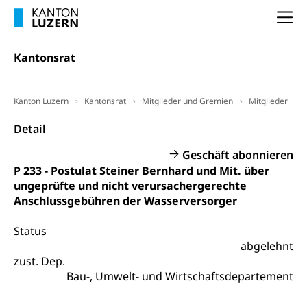
Frühpensionierung, Altersrente, berufliche
Vorsorge, Altersvorsorge
Handelsregister Luzern
Na
Dienststelle Steuern - Wissenswertes
AHV-Altersrente (WAS Luzern)
Kantonsrat
Selbständige (WAS Luzern)
LUPK - Luzerner Pensionskasse
Bildung und Forschung
Altersvorsorge (gruezi.lu.ch)
Kanton Luzern
Kantonsrat
Mitglieder und Gremien
Mitglieder
Wissenschaftsförderung
Detail
Forschungsförderung, Wissenschaftsmarketing,
Wissenschaft, Forschung, Entwicklung, Projekte
Geschäft abonnieren
P 233 - Postulat Steiner Bernhard und Mit. über
Pilotprojekte Klima
Erwachsenenbildung und Weiterbildung
ungeprüfte und nicht verursachergerechte
Innovative Projekte Landwirtschaft und
Umschulung, zweiter Bildungsweg,
Anschlussgebühren der Wasserversorger
Nachdiplomstudium, Zusatzlehre, Höhere
Wald
Berufsbildung, Berufsmatura nach Lehre,
Status
Projektförderung Universität Luzern unilu
Neuorientierung, Grundkompetenzen,
abgelehnt
Berufsberatung, Standortbestimmung,
zust. Dep.
Studienberatung, Beratung und Unterstützung,
Berufsabschluss für Erwachsene
Bau-, Umwelt- und Wirtschaftsdepartement
Erwachsenenmatura
Berufliche Grundbildung