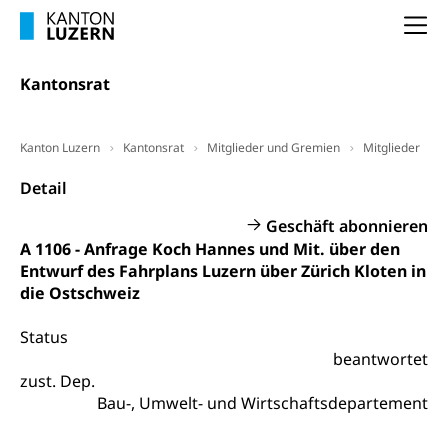
Vorsorge, Altersvorsorge
Handelsregister Luzern
Na
Dienststelle Steuern - Wissenswertes
AHV-Altersrente (WAS Luzern)
Selbständige (WAS Luzern)
LUPK - Luzerner Pensionskasse
Kantonsrat
Bildung und Forschung
Altersvorsorge (gruezi.lu.ch)
Wissenschaftsförderung
Kanton Luzern
Kantonsrat
Mitglieder und Gremien
Mitglieder
Forschungsförderung, Wissenschaftsmarketing,
Detail
Wissenschaft, Forschung, Entwicklung, Projekte
Geschäft abonnieren
Pilotprojekte Klima
Erwachsenenbildung und Weiterbildung
A 1106 - Anfrage Koch Hannes und Mit. über den
Innovative Projekte Landwirtschaft und
Umschulung, zweiter Bildungsweg,
Entwurf des Fahrplans Luzern über Zürich Kloten in
Nachdiplomstudium, Zusatzlehre, Höhere
Wald
die Ostschweiz
Berufsbildung, Berufsmatura nach Lehre,
Projektförderung Universität Luzern unilu
Neuorientierung, Grundkompetenzen,
Status
Berufsberatung, Standortbestimmung,
beantwortet
Studienberatung, Beratung und Unterstützung,
Berufsabschluss für Erwachsene
zust. Dep.
Bau-, Umwelt- und Wirtschaftsdepartement
Erwachsenenmatura
Berufliche Grundbildung