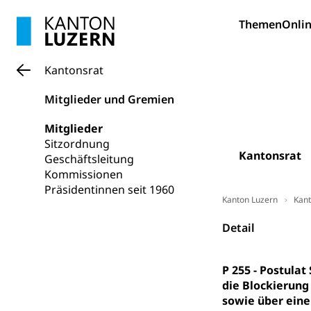
Allgemeinbil
Themen
Onlin
Schulen und 
Hochschule F
Bildung & Be
Fremdsprache
Studium, Hochsc
Berufsabschl
Kantonsrat
Information
Campus Hor
Mittelschulen
Berufslehre (
Mitglieder und Gremien
Pädagogische
Gymnasium, Hand
Informatikmitte
Berufsmaturi
Mitglieder
und Vollzeitsch
Sitzordnung
Kantonsrat
Geschäftsleitung
Berufsbildung
Obligatorische
Kommissionen
Fach- & Wirt
Schulpflicht, S
Präsidentinnen seit 1960
Psychomotorik, 
Kanton Luzern
Kant
Gymnasien & 
Kantonale S
Detail
Stipendien un
Gesundheits
Sonderschul
Studienbeihilfe
P 255 - Postula
Heilpädagogi
Stipendien U
Universität
die Blockierung
sowie über eine
Fachstelle St
Technische Hoch