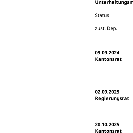
Unterhaltungsm
Hochschulbildung
Finanzielle 
Hochschule Luze
(Dachorganisati
Status
swissunivers
Vorschule
zust. Dep.
Kindergarten, Ki
Kinderbetre
09.09.2024
Kantonsrat
Frühe Förde
Gesundheit und 
Konsumenten
Konsumentenrech
02.09.2025
Erschöpfung, nat
Regierungsrat
Lebensmittel
Krankenversi
Unfallversicheru
20.10.2025
Krankenversi
Lebensmittels
Kantonsrat