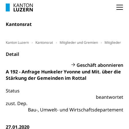
Unterstützung der Wirtschaftsförderung
Pensionierung
Arbeitslosenentschädigung (WAS Luzern)
Luzern
Na
Frühpensionierung, Altersrente, berufliche
Vorsorge, Altersvorsorge
Handelsregister Luzern
Kantonsrat
Dienststelle Steuern - Wissenswertes
AHV-Altersrente (WAS Luzern)
Selbständige (WAS Luzern)
LUPK - Luzerner Pensionskasse
Kanton Luzern
Kantonsrat
Mitglieder und Gremien
Mitglieder
Bildung und Forschung
Altersvorsorge (gruezi.lu.ch)
Detail
Wissenschaftsförderung
Geschäft abonnieren
Forschungsförderung, Wissenschaftsmarketing,
A 192 - Anfrage Hunkeler Yvonne und Mit. über die
Wissenschaft, Forschung, Entwicklung, Projekte
Stärkung der Gemeinden im Rottal
Pilotprojekte Klima
Erwachsenenbildung und Weiterbildung
Status
Innovative Projekte Landwirtschaft und
Umschulung, zweiter Bildungsweg,
beantwortet
Nachdiplomstudium, Zusatzlehre, Höhere
Wald
zust. Dep.
Berufsbildung, Berufsmatura nach Lehre,
Bau-, Umwelt- und Wirtschaftsdepartement
Projektförderung Universität Luzern unilu
Neuorientierung, Grundkompetenzen,
Berufsberatung, Standortbestimmung,
Studienberatung, Beratung und Unterstützung,
27.01.2020
Berufsabschluss für Erwachsene