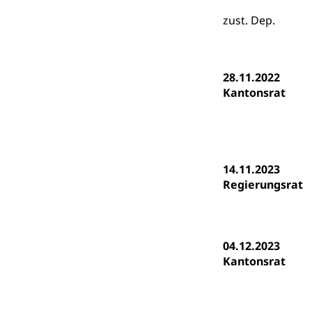
Heilpädagogi
Stipendien U
Universität
zust. Dep.
Fachstelle St
Technische Hoch
Hochschulbildung
Finanzielle 
Hochschule Luze
28.11.2022
(Dachorganisati
Kantonsrat
swissunivers
Vorschule
Kindergarten, Ki
Kinderbetre
14.11.2023
Regierungsrat
Frühe Förde
Gesundheit und 
Konsumenten
04.12.2023
Konsumentenrech
Kantonsrat
Erschöpfung, nat
Lebensmittel
Krankenversi