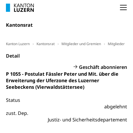
Frühpensionierung, Altersrente, berufliche
Vorsorge, Altersvorsorge
Handelsregister Luzern
Na
Dienststelle Steuern - Wissenswertes
AHV-Altersrente (WAS Luzern)
Kantonsrat
Selbständige (WAS Luzern)
LUPK - Luzerner Pensionskasse
Bildung und Forschung
Altersvorsorge (gruezi.lu.ch)
Kanton Luzern
Kantonsrat
Mitglieder und Gremien
Mitglieder
Wissenschaftsförderung
Detail
Forschungsförderung, Wissenschaftsmarketing,
Wissenschaft, Forschung, Entwicklung, Projekte
Geschäft abonnieren
P 1055 - Postulat Fässler Peter und Mit. über die
Pilotprojekte Klima
Erwachsenenbildung und Weiterbildung
Erweiterung der Uferzone des Luzerner
Innovative Projekte Landwirtschaft und
Umschulung, zweiter Bildungsweg,
Seebeckens (Vierwaldstättersee)
Nachdiplomstudium, Zusatzlehre, Höhere
Wald
Berufsbildung, Berufsmatura nach Lehre,
Status
Projektförderung Universität Luzern unilu
Neuorientierung, Grundkompetenzen,
abgelehnt
Berufsberatung, Standortbestimmung,
zust. Dep.
Studienberatung, Beratung und Unterstützung,
Berufsabschluss für Erwachsene
Justiz- und Sicherheitsdepartement
Erwachsenenmatura
Berufliche Grundbildung