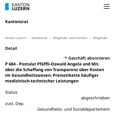
Dienststelle Steuern - Wissenswertes
AHV-Altersrente (WAS Luzern)
Na
Selbständige (WAS Luzern)
LUPK - Luzerner Pensionskasse
Bildung und Forschung
Kantonsrat
Altersvorsorge (gruezi.lu.ch)
Wissenschaftsförderung
Forschungsförderung, Wissenschaftsmarketing,
Kanton Luzern
Kantonsrat
Mitglieder und Gremien
Mitglieder
Wissenschaft, Forschung, Entwicklung, Projekte
Detail
Pilotprojekte Klima
Erwachsenenbildung und Weiterbildung
Geschäft abonnieren
Innovative Projekte Landwirtschaft und
Umschulung, zweiter Bildungsweg,
P 684 - Postulat Pfäffli-Oswald Angela und Mit.
Nachdiplomstudium, Zusatzlehre, Höhere
Wald
über die Schaffung von Transparenz über Kosten
Berufsbildung, Berufsmatura nach Lehre,
im Gesundheitswesen: Preisetikette häufiger
Projektförderung Universität Luzern unilu
Neuorientierung, Grundkompetenzen,
medizinisch-technischer Leistungen
Berufsberatung, Standortbestimmung,
Studienberatung, Beratung und Unterstützung,
Berufsabschluss für Erwachsene
Status
abgeschrieben
Erwachsenenmatura
Berufliche Grundbildung
zust. Dep.
Gesundheits- und Sozialdepartement
Bildungsgutscheine Grundkompetenzen
Lehre, Berufsfachschule, Lehrbetrieb, Lehrvertrag,