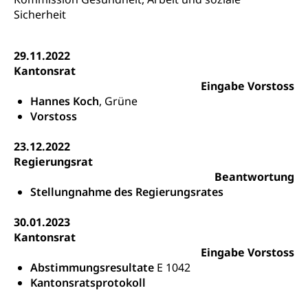
Konsumentenrechte, Produktsicherheit,
Frühe Förderung
Sicherheit
Preisüberwachung, Preisüberwacher,
Konsumentenorganisation, parallele Einfuhr,
regionale Erschöpfung, nationale Erschöpfung,
29.11.2022
internationale Erschöpfung, Preisabsprache, Kartell,
Kantonsrat
Cassis-deDijon-Prinzip
Eingabe Vorstoss
Lebensmittelkontrolle und
Krankenversicherung
Hannes Koch
, Grüne
Verbraucherschutz
Vorstoss
Unfallversicherung, Berufsunfallversicherung,
Krankheit, Unfall, Prämienverbilligung,
23.12.2022
Krankenkasse
Regierungsrat
Beantwortung
Krankenversicherung (WAS Luzern)
Lebensmittelsicherheit
Stellungnahme des Regierungsrates
Prämienverbilligung (WAS Luzern)
sichere Lebensmittel, Lebensmittelkontrolle,
Lebensmittelhygiene, Produktesicherheit
30.01.2023
Obligatorische Krankenversicherung (WAS
Kantonsrat
Luzern)
Trinkwasser
Prävention
Eingabe Vorstoss
Kranken- und Unfallversicherung
Abstimmungsresultate
Lebensmittel
E 1042
Gesundheitsvorsorge, Wellness, Unfallverhütung,
Suchtprävention, Alkoholprävention,
Kantonsratsprotokoll
Tabakprävention, Primärprävention,
Sekundärprävention, Tertiärprävention