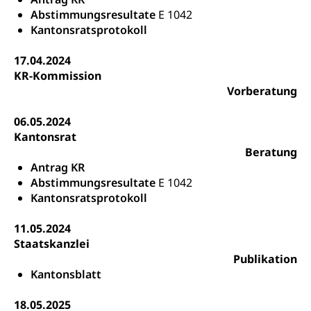
Soziale Sicherheit
Abstimmungsresultate
E 1042
Altersrente, Invalidenrente, Witwenrente,
Kantonsratsprotokoll
Sozialversicherung, Vorsorgeeinrichtung,
Pensionskasse, erste Säule, zweite Säule, dritte
17.04.2024
Säule, Hilflosenentschädigung,
Ergänzungsleistungen, Altersvorsorge,
KR-Kommission
Todesfallversicherung
Vorberatung
Hilfslosenentschädigung (WAS Luzern)
Behinderung
06.05.2024
Kantonsrat
AHV-Hinterlassenenrente (WAS Luzern)
Körperbehinderung, körperliche Behinderung,
Beratung
geistige Behinderung, psychische Behinderung,
AHV-Beiträge (WAS Luzern)
Erwerbsunfähigkeit, Behinderte
Antrag KR
Abstimmungsresultate
E 1042
Informationsstelle AHV/IV
Inklusion im Sport
Kantonsratsprotokoll
Ergänzungsleistungen (EL) (WAS Luzern)
Menschen mit Behinderungen
Kultur und Medien
11.05.2024
AHV-Altersrente (WAS Luzern)
Staatskanzlei
IV-Leistungen (WAS Luzern)
Publikation
Archive und Bibliotheken
Kantonsblatt
Bücher, Bundesarchiv, Landesbibliothek
18.05.2025