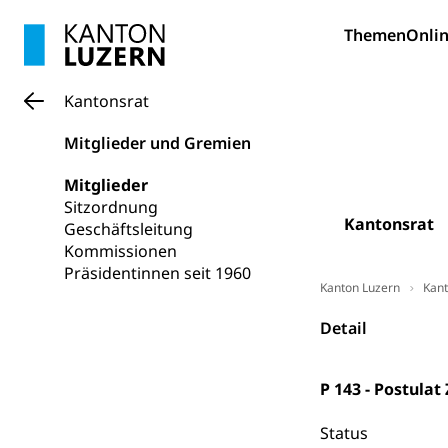
Pilotprojekt
Erwachsenenb
Themen
Onlin
Umschulung, zwe
Grundkompetenze
Kantonsrat
Erwachsene
Berufliche Gr
Mitglieder und Gremien
Fachperson B
Lehre, Berufsfac
Mitglieder
Allgemeinbil
Sitzordnung
Schulen und 
Hochschule F
Bildung & Be
Kantonsrat
Geschäftsleitung
Fremdsprache
Studium, Hochsc
Kommissionen
Berufsabschl
Präsidentinnen seit 1960
Information
Kanton Luzern
Kant
Campus Hor
Mittelschulen
Berufslehre (
Pädagogische
Gymnasium, Hand
Detail
Informatikmitte
Berufsmaturi
und Vollzeitsch
P 143 - Postula
Berufsbildung
Obligatorische
Status
Fach- & Wirt
Schulpflicht, S