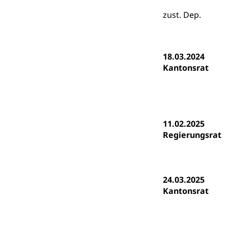
Psychomotorik, 
Gymnasien & 
zust. Dep.
Kantonale S
Stipendien un
Gesundheits
Sonderschul
Studienbeihilfe
18.03.2024
Heilpädagogi
Stipendien U
Kantonsrat
Universität
Fachstelle St
Technische Hoch
Hochschulbildung
Finanzielle 
Hochschule Luze
(Dachorganisati
11.02.2025
Regierungsrat
swissunivers
Vorschule
Kindergarten, Ki
Kinderbetre
24.03.2025
Kantonsrat
Frühe Förde
Gesundheit und 
Konsumenten