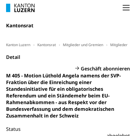
Wissenschaft, Forschung, Entwicklung, Projekte
Na
Pilotprojekte Klima
Erwachsenenbildung und Weiterbildung
Kantonsrat
Innovative Projekte Landwirtschaft und
Umschulung, zweiter Bildungsweg,
Nachdiplomstudium, Zusatzlehre, Höhere
Wald
Berufsbildung, Berufsmatura nach Lehre,
Projektförderung Universität Luzern unilu
Neuorientierung, Grundkompetenzen,
Kanton Luzern
Kantonsrat
Mitglieder und Gremien
Mitglieder
Berufsberatung, Standortbestimmung,
Studienberatung, Beratung und Unterstützung,
Detail
Berufsabschluss für Erwachsene
Geschäft abonnieren
Erwachsenenmatura
Berufliche Grundbildung
M 405 - Motion Lüthold Angela namens der SVP-
Fraktion über die Einreichung einer
Bildungsgutscheine Grundkompetenzen
Lehre, Berufsfachschule, Lehrbetrieb, Lehrvertrag,
Standesinitiative für ein obligatorisches
Berufsberatung, Qualifikationsverfahren,
Bildung & Berufsabschluss für Erwachsene
Referendum und ein Ständemehr beim EU-
Berufswahl & Berufsberatung, Schnupperlehre und
Rahmenabkommen - aus Respekt vor der
Lehrstellensuche, Berufsmaturität,
Fachperson Betreuung (verkürzte
Brückenangebote, Zugewanderte & Arbeitsmarkt,
Bundesverfassung und dem demokratischen
Grundbildung)
Fachstelle Berufsbildung
Zusammenhalt in der Schweiz
Fachperson Gesundheit (verkürzte
Schulen und Berufsbildungszentren
Hochschule Fachhochschule
Status
Grundbildung)
abgelehnt