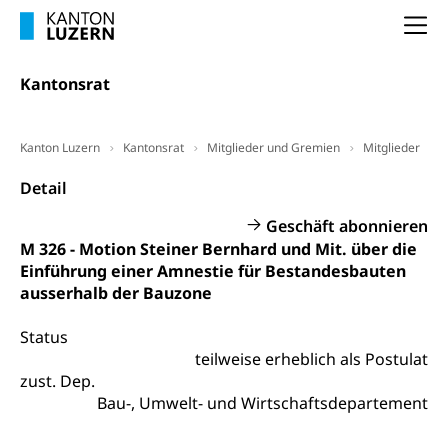
Frühpensionierung, Altersrente, berufliche
Vorsorge, Altersvorsorge
Handelsregister Luzern
Na
Dienststelle Steuern - Wissenswertes
AHV-Altersrente (WAS Luzern)
Kantonsrat
Selbständige (WAS Luzern)
LUPK - Luzerner Pensionskasse
Bildung und Forschung
Altersvorsorge (gruezi.lu.ch)
Kanton Luzern
Kantonsrat
Mitglieder und Gremien
Mitglieder
Wissenschaftsförderung
Detail
Forschungsförderung, Wissenschaftsmarketing,
Wissenschaft, Forschung, Entwicklung, Projekte
Geschäft abonnieren
M 326 - Motion Steiner Bernhard und Mit. über die
Pilotprojekte Klima
Erwachsenenbildung und Weiterbildung
Einführung einer Amnestie für Bestandesbauten
Innovative Projekte Landwirtschaft und
Umschulung, zweiter Bildungsweg,
ausserhalb der Bauzone
Nachdiplomstudium, Zusatzlehre, Höhere
Wald
Berufsbildung, Berufsmatura nach Lehre,
Status
Projektförderung Universität Luzern unilu
Neuorientierung, Grundkompetenzen,
teilweise erheblich als Postulat
Berufsberatung, Standortbestimmung,
zust. Dep.
Studienberatung, Beratung und Unterstützung,
Berufsabschluss für Erwachsene
Bau-, Umwelt- und Wirtschaftsdepartement
Erwachsenenmatura
Berufliche Grundbildung