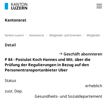
Frühpensionierung, Altersrente, berufliche
Vorsorge, Altersvorsorge
Handelsregister Luzern
Na
Dienststelle Steuern - Wissenswertes
AHV-Altersrente (WAS Luzern)
Kantonsrat
Selbständige (WAS Luzern)
LUPK - Luzerner Pensionskasse
Bildung und Forschung
Altersvorsorge (gruezi.lu.ch)
Kanton Luzern
Kantonsrat
Mitglieder und Gremien
Mitglieder
Wissenschaftsförderung
Detail
Forschungsförderung, Wissenschaftsmarketing,
Wissenschaft, Forschung, Entwicklung, Projekte
Geschäft abonnieren
P 84 - Postulat Koch Hannes und Mit. über die
Pilotprojekte Klima
Erwachsenenbildung und Weiterbildung
Prüfung der Regulierungen in Bezug auf den
Innovative Projekte Landwirtschaft und
Umschulung, zweiter Bildungsweg,
Personentransportanbieter Uber
Nachdiplomstudium, Zusatzlehre, Höhere
Wald
Berufsbildung, Berufsmatura nach Lehre,
Status
Projektförderung Universität Luzern unilu
Neuorientierung, Grundkompetenzen,
erheblich
Berufsberatung, Standortbestimmung,
zust. Dep.
Studienberatung, Beratung und Unterstützung,
Berufsabschluss für Erwachsene
Gesundheits- und Sozialdepartement
Erwachsenenmatura
Berufliche Grundbildung