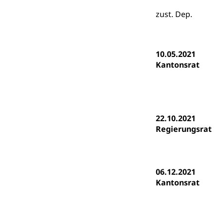
Finanzielle 
Hochschule Luze
(Dachorganisati
zust. Dep.
swissunivers
Vorschule
Kindergarten, Ki
10.05.2021
Kantonsrat
Kinderbetre
Frühe Förde
Gesundheit und 
Konsumenten
22.10.2021
Regierungsrat
Konsumentenrech
Erschöpfung, nat
Lebensmittel
Krankenversi
06.12.2021
Unfallversicheru
Kantonsrat
Krankenversi
Lebensmittels
Obligatorisc
sichere Lebensmi