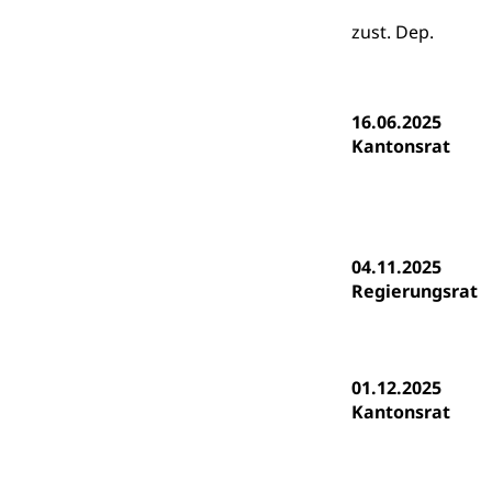
Sonderschul
Studienbeihilfe
zust. Dep.
Heilpädagogi
Stipendien U
Universität
Fachstelle St
Technische Hoch
Hochschulbildung
16.06.2025
Finanzielle 
Hochschule Luze
Kantonsrat
(Dachorganisati
swissunivers
Vorschule
Kindergarten, Ki
04.11.2025
Kinderbetre
Regierungsrat
Frühe Förde
Gesundheit und 
Konsumenten
01.12.2025
Kantonsrat
Konsumentenrech
Erschöpfung, nat
Lebensmittel
Krankenversi