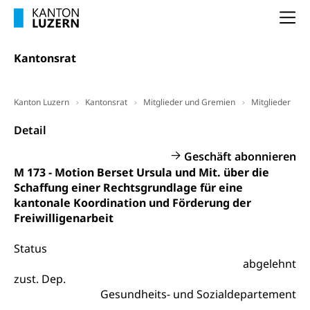
Vorsorge, Altersvorsorge
Handelsregister Luzern
Na
Dienststelle Steuern - Wissenswertes
AHV-Altersrente (WAS Luzern)
Selbständige (WAS Luzern)
LUPK - Luzerner Pensionskasse
Kantonsrat
Bildung und Forschung
Altersvorsorge (gruezi.lu.ch)
Wissenschaftsförderung
Kanton Luzern
Kantonsrat
Mitglieder und Gremien
Mitglieder
Forschungsförderung, Wissenschaftsmarketing,
Detail
Wissenschaft, Forschung, Entwicklung, Projekte
Geschäft abonnieren
Pilotprojekte Klima
Erwachsenenbildung und Weiterbildung
M 173 - Motion Berset Ursula und Mit. über die
Innovative Projekte Landwirtschaft und
Umschulung, zweiter Bildungsweg,
Schaffung einer Rechtsgrundlage für eine
Nachdiplomstudium, Zusatzlehre, Höhere
Wald
kantonale Koordination und Förderung der
Berufsbildung, Berufsmatura nach Lehre,
Freiwilligenarbeit
Projektförderung Universität Luzern unilu
Neuorientierung, Grundkompetenzen,
Berufsberatung, Standortbestimmung,
Status
Studienberatung, Beratung und Unterstützung,
Berufsabschluss für Erwachsene
abgelehnt
zust. Dep.
Erwachsenenmatura
Berufliche Grundbildung
Gesundheits- und Sozialdepartement