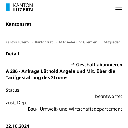
Unterstützung der Wirtschaftsförderung
Pensionierung
Arbeitslosenentschädigung (WAS Luzern)
Luzern
Na
Frühpensionierung, Altersrente, berufliche
Vorsorge, Altersvorsorge
Handelsregister Luzern
Kantonsrat
Dienststelle Steuern - Wissenswertes
AHV-Altersrente (WAS Luzern)
Selbständige (WAS Luzern)
LUPK - Luzerner Pensionskasse
Kanton Luzern
Kantonsrat
Mitglieder und Gremien
Mitglieder
Bildung und Forschung
Altersvorsorge (gruezi.lu.ch)
Detail
Wissenschaftsförderung
Geschäft abonnieren
Forschungsförderung, Wissenschaftsmarketing,
A 286 - Anfrage Lüthold Angela und Mit. über die
Wissenschaft, Forschung, Entwicklung, Projekte
Tarifgestaltung des Stroms
Pilotprojekte Klima
Erwachsenenbildung und Weiterbildung
Status
Innovative Projekte Landwirtschaft und
Umschulung, zweiter Bildungsweg,
beantwortet
Nachdiplomstudium, Zusatzlehre, Höhere
Wald
zust. Dep.
Berufsbildung, Berufsmatura nach Lehre,
Bau-, Umwelt- und Wirtschaftsdepartement
Projektförderung Universität Luzern unilu
Neuorientierung, Grundkompetenzen,
Berufsberatung, Standortbestimmung,
Studienberatung, Beratung und Unterstützung,
22.10.2024
Berufsabschluss für Erwachsene