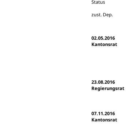
Gymnasien & 
Status
Kantonale S
Stipendien un
Gesundheits
zust. Dep.
Sonderschul
Studienbeihilfe
Heilpädagogi
Stipendien U
Universität
02.05.2016
Fachstelle St
Technische Hoch
Kantonsrat
Hochschulbildung
Finanzielle 
Hochschule Luze
(Dachorganisati
swissunivers
Vorschule
Kindergarten, Ki
23.08.2016
Regierungsrat
Kinderbetre
Frühe Förde
Gesundheit und 
07.11.2016
Konsumenten
Kantonsrat
Konsumentenrech