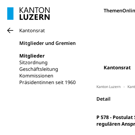
Bildung und Fo
Themen
Onlin
Wissenschaft
Forschungsförde
Kantonsrat
Pilotprojekt
Erwachsenenb
Mitglieder und Gremien
Umschulung, zwe
Grundkompetenze
Mitglieder
Sitzordnung
Erwachsene
Berufliche Gr
Kantonsrat
Geschäftsleitung
Kommissionen
Fachperson B
Lehre, Berufsfac
Präsidentinnen seit 1960
Allgemeinbil
Kanton Luzern
Kant
Schulen und 
Hochschule F
Bildung & Be
Detail
Fremdsprache
Studium, Hochsc
Berufsabschl
Information
P 578 - Postula
Campus Hor
Mittelschulen
regulären Anspr
Berufslehre (
Pädagogische
Gymnasium, Hand
Informatikmitte