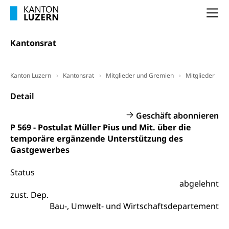
Arbeitslosenentschädigung (WAS Luzern)
Luzern
Frühpensionierung, Altersrente, berufliche
Na
Vorsorge, Altersvorsorge
Handelsregister Luzern
Dienststelle Steuern - Wissenswertes
Kantonsrat
AHV-Altersrente (WAS Luzern)
Selbständige (WAS Luzern)
LUPK - Luzerner Pensionskasse
Bildung und Forschung
Kanton Luzern
Kantonsrat
Mitglieder und Gremien
Mitglieder
Altersvorsorge (gruezi.lu.ch)
Wissenschaftsförderung
Detail
Forschungsförderung, Wissenschaftsmarketing,
Geschäft abonnieren
Wissenschaft, Forschung, Entwicklung, Projekte
P 569 - Postulat Müller Pius und Mit. über die
temporäre ergänzende Unterstützung des
Pilotprojekte Klima
Erwachsenenbildung und Weiterbildung
Gastgewerbes
Innovative Projekte Landwirtschaft und
Umschulung, zweiter Bildungsweg,
Nachdiplomstudium, Zusatzlehre, Höhere
Wald
Status
Berufsbildung, Berufsmatura nach Lehre,
abgelehnt
Projektförderung Universität Luzern unilu
Neuorientierung, Grundkompetenzen,
zust. Dep.
Berufsberatung, Standortbestimmung,
Bau-, Umwelt- und Wirtschaftsdepartement
Studienberatung, Beratung und Unterstützung,
Berufsabschluss für Erwachsene