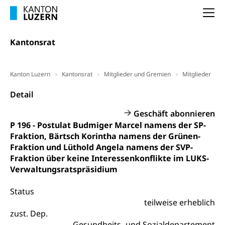
Dienststelle Steuern - Wissenswertes
AHV-Altersrente (WAS Luzern)
Na
Selbständige (WAS Luzern)
LUPK - Luzerner Pensionskasse
Bildung und Forschung
Kantonsrat
Altersvorsorge (gruezi.lu.ch)
Wissenschaftsförderung
Forschungsförderung, Wissenschaftsmarketing,
Kanton Luzern
Kantonsrat
Mitglieder und Gremien
Mitglieder
Wissenschaft, Forschung, Entwicklung, Projekte
Detail
Pilotprojekte Klima
Erwachsenenbildung und Weiterbildung
Geschäft abonnieren
Innovative Projekte Landwirtschaft und
Umschulung, zweiter Bildungsweg,
P 196 - Postulat Budmiger Marcel namens der SP-
Nachdiplomstudium, Zusatzlehre, Höhere
Wald
Fraktion, Bärtsch Korintha namens der Grünen-
Berufsbildung, Berufsmatura nach Lehre,
Fraktion und Lüthold Angela namens der SVP-
Projektförderung Universität Luzern unilu
Neuorientierung, Grundkompetenzen,
Fraktion über keine Interessenkonflikte im LUKS-
Berufsberatung, Standortbestimmung,
Verwaltungsratspräsidium
Studienberatung, Beratung und Unterstützung,
Berufsabschluss für Erwachsene
Status
Erwachsenenmatura
Berufliche Grundbildung
teilweise erheblich
zust. Dep.
Bildungsgutscheine Grundkompetenzen
Lehre, Berufsfachschule, Lehrbetrieb, Lehrvertrag,
Gesundheits- und Sozialdepartement