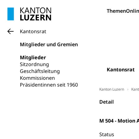
Forschungsförde
Themen
Onlin
Pilotprojekt
Erwachsenenb
Umschulung, zwe
Grundkompetenze
Kantonsrat
Erwachsene
Berufliche Gr
Mitglieder und Gremien
Fachperson B
Lehre, Berufsfac
Mitglieder
Sitzordnung
Allgemeinbil
Kantonsrat
Geschäftsleitung
Schulen und 
Hochschule F
Bildung & Be
Kommissionen
Fremdsprache
Studium, Hochsc
Präsidentinnen seit 1960
Berufsabschl
Kanton Luzern
Kant
Information
Campus Hor
Mittelschulen
Detail
Berufslehre (
Pädagogische
Gymnasium, Hand
Informatikmitte
Berufsmaturi
und Vollzeitsch
M 504 - Motion 
Berufsbildung
Obligatorische
Status